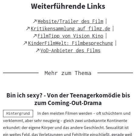
r
Weiterführende Links
:
i
c
External
Website/Trailer des Film
h
Link
External
Kritikensammlung auf filmz.de
t
Link
External
FilmTipp von Vision Kino
s
Link
External
KinderFilmWelt: Filmbesprechung
m
Link
External
VoD-Anbieter des Films
a
Link
t
e
Mehr zum Thema
r
i
a
Bin ich sexy? - Von der Teenagerkomödie bis
l
zum Coming-Out-Drama
:
In den meisten Filmen werden – oft schüchtern und
Kategorie:
Hintergrund
verklemmt, aber sehr neugierig – gleich zwei unbekannte Kontinente
erkundet: der eigene Körper und das andere Geschlecht. Sexualität ist
ein weites Feld, das Verletzungen und Fehltritte einschließt, gerade weil