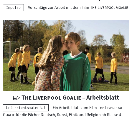
n
"
"
Vorschläge zur Arbeit mit dem Film
The Liverpool Goalie
Kategorie:
Impulse
t
e
r
r
i
c
h
t
s
m
a
t
U
"
"
The Liverpool Goalie
– Arbeitsblatt
e
n
r
"
Ein Arbeitsblatt zum Film
The Liverpool
Kategorie:
Unterrichtsmaterial
t
i
"
Goalie
für die Fächer Deutsch, Kunst, Ethik und Religion ab Klasse 4
e
a
r
l