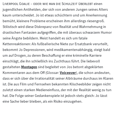
"
Liverpool Goalie – oder: wie man die Schulzeit überlebt
einen
jugendlichen Antihelden, der sich von anderen Jungen seines Alters
kaum unterscheidet. Jo ist etwas schüchtern und um Anerkennung
bemüht, kleinere Probleme erscheinen ihm allerdings riesengroß.
Stilistisch wird diese Diskrepanz von Realität und Wahrnehmung in
drastischen Fantasien aufgegriffen, die mit überaus schwarzem Humor
seine Ängste bebildern. Meist handelt es sich um fatale
Kettenreaktionen: Als fußballerische Niete zur Ersatzbank verurteilt,
bekommt Jo Depressionen, wird medikamentenabhängig, steigt bald
um auf Drogen, zu deren Beschaffung er eine kriminelle Karriere
einschlägt, die ihn schließlich ins Zuchthaus führt. Die liebevoll
gestalteten
Montagen
sind begleitet von Jos betont abgeklärten
Zum
Kommentaren aus dem Off (Glossar:
Voiceover
), die schon andeuten,
Inhalt:
Zum
dass er sich über die Irrationalität seiner Albträume durchaus im Klaren
Inhalt:
ist. Die aus Film und Fernsehen bekannten Klischeebilder zeigen nicht
zuletzt einen starken Medieneinfluss, der mit der Realität wenig zu tun
hat. Die Folge seiner Gedankenspiele ist jedoch stets gleich: Jo lässt
eine Sache lieber bleiben, als ein Risiko einzugehen.