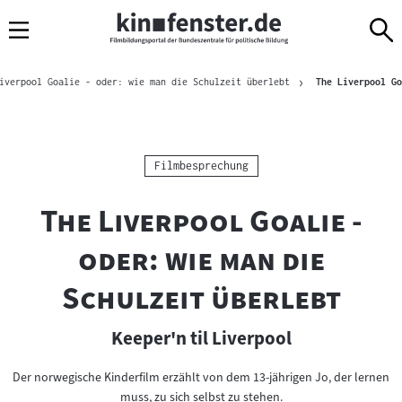
Sprungmarken
Direkt
Direkt
Navigation
zum
zur
Inhalt
Navigation
Brotkrümelnavigation
am
iverpool Goalie - oder: wie man die Schulzeit überlebt
The Liverpool Go
Seitenende
Kategorie:
Filmbesprechung
"
The Liverpool Goalie -
oder: wie man die
"
Schulzeit überlebt
Keeper'n til Liverpool
Der norwegische Kinderfilm erzählt von dem 13-jährigen Jo, der lernen
muss, zu sich selbst zu stehen.