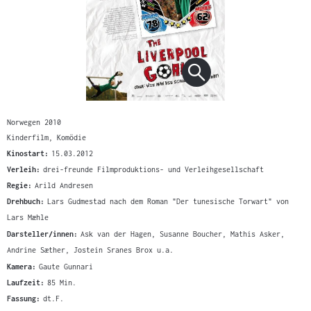
Norwegen 2010
Kinderfilm, Komödie
Kinostart:
15.03.2012
Verleih:
drei-freunde Filmproduktions- und Verleihgesellschaft
Regie:
Arild Andresen
Drehbuch:
Lars Gudmestad nach dem Roman "Der tunesische Torwart" von
Lars Mæhle
Darsteller/innen:
Ask van der Hagen, Susanne Boucher, Mathis Asker,
Andrine Sæther, Jostein Sranes Brox u.a.
Kamera:
Gaute Gunnari
Laufzeit:
85 Min.
Fassung:
dt.F.