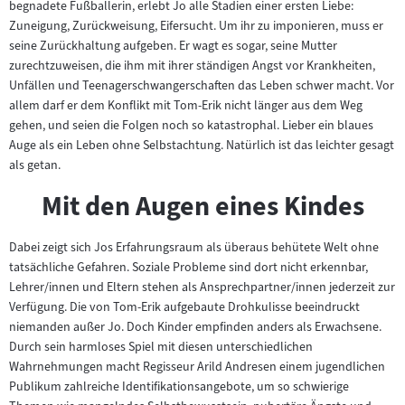
begnadete Fußballerin, erlebt Jo alle Stadien einer ersten Liebe:
Inhalt:
Zuneigung, Zurückweisung, Eifersucht. Um ihr zu imponieren, muss er
seine Zurückhaltung aufgeben. Er wagt es sogar, seine Mutter
zurechtzuweisen, die ihm mit ihrer ständigen Angst vor Krankheiten,
Unfällen und Teenagerschwangerschaften das Leben schwer macht. Vor
allem darf er dem Konflikt mit Tom-Erik nicht länger aus dem Weg
gehen, und seien die Folgen noch so katastrophal. Lieber ein blaues
Auge als ein Leben ohne Selbstachtung. Natürlich ist das leichter gesagt
als getan.
Mit den Augen eines Kindes
Dabei zeigt sich Jos Erfahrungsraum als überaus behütete Welt ohne
tatsächliche Gefahren. Soziale Probleme sind dort nicht erkennbar,
Lehrer/innen und Eltern stehen als Ansprechpartner/innen jederzeit zur
Verfügung. Die von Tom-Erik aufgebaute Drohkulisse beeindruckt
niemanden außer Jo. Doch Kinder empfinden anders als Erwachsene.
Durch sein harmloses Spiel mit diesen unterschiedlichen
Wahrnehmungen macht Regisseur Arild Andresen einem jugendlichen
Publikum zahlreiche Identifikationsangebote, um so schwierige