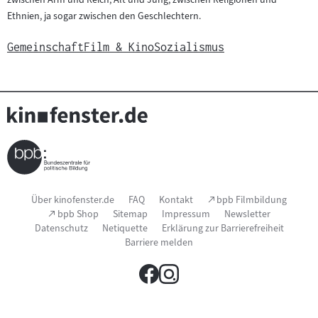
Ethnien, ja sogar zwischen den Geschlechtern.
Gemeinschaft
Film & Kino
Sozialismus
Seitenfußnavigation
(Link
Über kinofenster.de
FAQ
Kontakt
bpb Filmbildung
öffnet
(Link
bpb Shop
Sitemap
Impressum
Newsletter
im
öffnet
Datenschutz
Netiquette
Erklärung zur Barrierefreiheit
neuen
im
Fenster)
Barriere melden
neuen
Fenster)