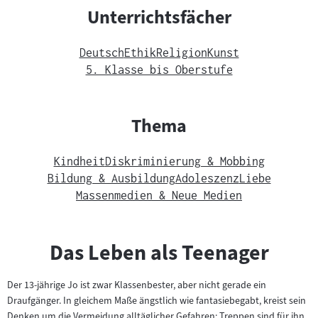
Unterrichtsfächer
Deutsch
Ethik
Religion
Kunst
5. Klasse bis Oberstufe
Thema
Kindheit
Diskriminierung & Mobbing
Bildung & Ausbildung
Adoleszenz
Liebe
Massenmedien & Neue Medien
Das Leben als Teenager
Der 13-jährige Jo ist zwar Klassenbester, aber nicht gerade ein
Draufgänger. In gleichem Maße ängstlich wie fantasiebegabt, kreist sein
Denken um die Vermeidung alltäglicher Gefahren: Treppen sind für ihn