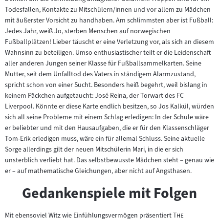
Todesfallen, Kontakte zu Mitschülern/innen und vor allem zu Mädchen
mit äußerster Vorsicht zu handhaben. Am schlimmsten aber ist Fußball:
Jedes Jahr, weiß Jo, sterben Menschen auf norwegischen
Fußballplätzen! Lieber täuscht er eine Verletzung vor, als sich an diesem
Wahnsinn zu beteiligen. Umso enthusiastischer teilt er die Leidenschaft
aller anderen Jungen seiner Klasse für Fußballsammelkarten. Seine
Mutter, seit dem Unfalltod des Vaters in ständigem Alarmzustand,
spricht schon von einer Sucht. Besonders heiß begehrt, weil bislang in
keinem Päckchen aufgetaucht: José Reina, der Torwart des FC
Liverpool. Könnte er diese Karte endlich besitzen, so Jos Kalkül, würden
sich all seine Probleme mit einem Schlag erledigen: In der Schule wäre
er beliebter und mit den Hausaufgaben, die er für den Klassenschläger
Tom-Erik erledigen muss, wäre ein für allemal Schluss. Seine aktuelle
Sorge allerdings gilt der neuen Mitschülerin Mari, in die er sich
unsterblich verliebt hat. Das selbstbewusste Mädchen steht – genau wie
er – auf mathematische Gleichungen, aber nicht auf Angsthasen.
Gedankenspiele mit Folgen
"
Mit ebensoviel Witz wie Einfühlungsvermögen präsentiert
The