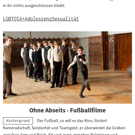
in ihr nichts ausgeschlossen bleibt.
LGBTQIA+
Adoleszenz
Sexualität
Ohne Abseits - Fußballfilme
Der Fußball, so will es das Kino, fördert
Kategorie:
Hintergrund
Kameradschaft, Solidarität und Teamgeist, er überwindet die Gräben
zwischen Arm und Reich, Alt und Jung, zwischen Religionen und