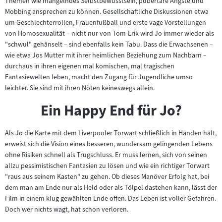
Themen wie mangelndes Selbstbewusstsein, pubertäre Ängste und
Mobbing ansprechen zu können. Gesellschaftliche Diskussionen etwa
um Geschlechterrollen, Frauenfußball und erste vage Vorstellungen
von Homosexualität – nicht nur von Tom-Erik wird Jo immer wieder als
"schwul" gehänselt – sind ebenfalls kein Tabu. Dass die Erwachsenen –
wie etwa Jos Mutter mit ihrer heimlichen Beziehung zum Nachbarn –
durchaus in ihren eigenen mal komischen, mal tragischen
Fantasiewelten leben, macht den Zugang für Jugendliche umso
leichter. Sie sind mit ihren Nöten keineswegs allein.
Ein Happy End für Jo?
Als Jo die Karte mit dem Liverpooler Torwart schließlich in Händen hält,
erweist sich die Vision eines besseren, wundersam gelingenden Lebens
ohne Risiken schnell als Trugschluss. Er muss lernen, sich von seinen
allzu pessimistischen Fantasien zu lösen und wie ein richtiger Torwart
"raus aus seinem Kasten" zu gehen. Ob dieses Manöver Erfolg hat, bei
dem man am Ende nur als Held oder als Tölpel dastehen kann, lässt der
Film in einem klug gewählten Ende offen. Das Leben ist voller Gefahren.
Doch wer nichts wagt, hat schon verloren.