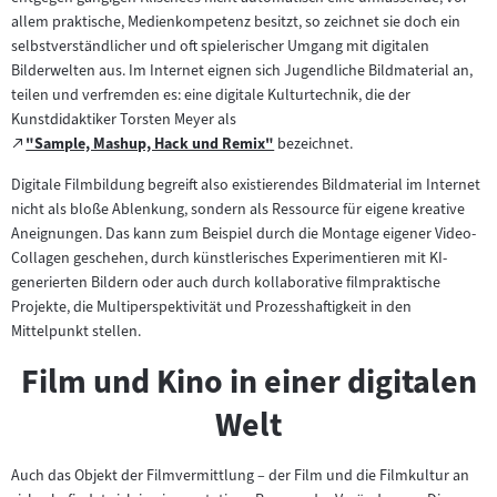
allem praktische, Medienkompetenz besitzt, so zeichnet sie doch ein
selbstverständlicher und oft spielerischer Umgang mit digitalen
Bilderwelten aus. Im Internet eignen sich Jugendliche Bildmaterial an,
teilen und verfremden es: eine digitale Kulturtechnik, die der
Kunstdidaktiker Torsten Meyer als
Zum
"Sample, Mashup, Hack und Remix"
bezeichnet.
(öffnet
externen
im
Digitale Filmbildung begreift also existierendes Bildmaterial im Internet
Inhalt:
neuen
nicht als bloße Ablenkung, sondern als Ressource für eigene kreative
Tab)
Aneignungen. Das kann zum Beispiel durch die Montage eigener Video-
Collagen geschehen, durch künstlerisches Experimentieren mit KI-
generierten Bildern oder auch durch kollaborative filmpraktische
Projekte, die Multiperspektivität und Prozesshaftigkeit in den
Mittelpunkt stellen.
Film und Kino in einer digitalen
Welt
Auch das Objekt der Filmvermittlung – der Film und die Filmkultur an