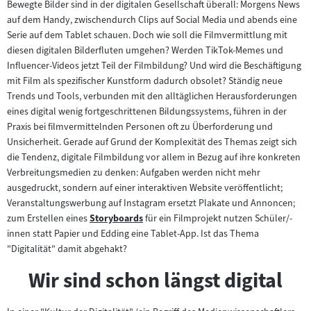
Bewegte Bilder sind in der digitalen Gesellschaft überall: Morgens News
auf dem Handy, zwischendurch Clips auf Social Media und abends eine
Serie auf dem Tablet schauen. Doch wie soll die Filmvermittlung mit
diesen digitalen Bilderfluten umgehen? Werden TikTok-Memes und
Influencer-Videos jetzt Teil der Filmbildung? Und wird die Beschäftigung
mit Film als spezifischer Kunstform dadurch obsolet? Ständig neue
Trends und Tools, verbunden mit den alltäglichen Herausforderungen
eines digital wenig fortgeschrittenen Bildungssystems, führen in der
Praxis bei filmvermittelnden Personen oft zu Überforderung und
Unsicherheit. Gerade auf Grund der Komplexität des Themas zeigt sich
die Tendenz, digitale Filmbildung vor allem in Bezug auf ihre konkreten
Verbreitungsmedien zu denken: Aufgaben werden nicht mehr
ausgedruckt, sondern auf einer interaktiven Website veröffentlicht;
Veranstaltungswerbung auf Instagram ersetzt Plakate und Annoncen;
zum Erstellen eines
Storyboards
für ein Filmprojekt nutzen Schüler/-
Zum
innen statt Papier und Edding eine Tablet-App. Ist das Thema
Inhalt:
"Digitalität" damit abgehakt?
Wir sind schon längst digital