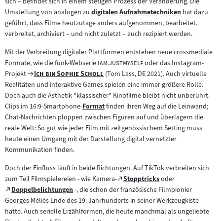
sich – befindet sich in einem stetigen Prozess der Veränderung. Die
Umstellung von analogen zu
digitalen Aufnahmetechniken
hat dazu
Zum
geführt, dass Filme heutzutage anders aufgenommen, bearbeitet,
Inhalt:
verbreitet, archiviert – und nicht zuletzt – auch rezipiert werden.
Mit der Verbreitung digitaler Plattformen entstehen neue crossmediale
"
"
Formate, wie die funk-Webserie
iam.justmyself
oder das Instagram-
Zum
"
"
Projekt
Ich bin Sophie Scholl
(Tom Lass, DE 2021). Auch virtuelle
Filmarchiv:
Realitäten und interaktive Games spielen eine immer größere Rolle.
Doch auch die Ästhetik "klassischer" Kinofilme bleibt nicht unberührt.
Clips im 16:9-Smartphone-
Format
finden ihren Weg auf die Leinwand;
Zum
Chat-Nachrichten ploppen zwischen Figuren auf und überlagern die
Inhalt:
reale Welt: So gut wie jeder Film mit zeitgenössischem Setting muss
heute einen Umgang mit der Darstellung digital vernetzter
Kommunikation finden.
Doch der Einfluss läuft in beide Richtungen. Auf TikTok verbreiten sich
Zum
zum Teil Filmspielereien - wie Kamera-
Stopptricks
oder
(öffnet
Zum
externen
Doppelbelichtungen
-, die schon der französische Filmpionier
(öffnet
im
externen
Inhalt:
Georges Méliès Ende des 19. Jahrhunderts in seiner Werkzeugkiste
im
neuen
Inhalt:
hatte. Auch serielle Erzählformen, die heute manchmal als ungeliebte
neuen
Tab)