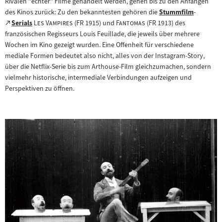
Rivalen "echter" Filme gehandelt werden, gehen bis zu den Anfängen
Tab)
des Kinos zurück: Zu den bekanntesten gehören die
Stummfilm
-
Zum
Zum
"
"
"
"
Serials
Les Vampires
(FR 1915) und
Fantomas
(FR 1913) des
(öffnet
Inhalt:
externen
französischen Regisseurs Louis Feuillade, die jeweils über mehrere
im
Inhalt:
Wochen im Kino gezeigt wurden. Eine Offenheit für verschiedene
neuen
mediale Formen bedeutet also nicht, alles von der Instagram-Story,
Tab)
über die Netflix-Serie bis zum Arthouse-Film gleichzumachen, sondern
vielmehr historische, intermediale Verbindungen aufzeigen und
Perspektiven zu öffnen.