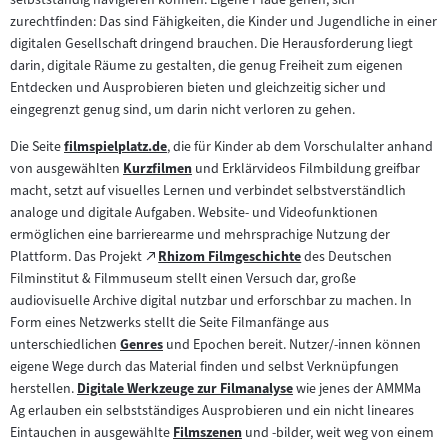
zurechtfinden: Das sind Fähigkeiten, die Kinder und Jugendliche in einer
digitalen Gesellschaft dringend brauchen. Die Herausforderung liegt
darin, digitale Räume zu gestalten, die genug Freiheit zum eigenen
Entdecken und Ausprobieren bieten und gleichzeitig sicher und
eingegrenzt genug sind, um darin nicht verloren zu gehen.
Die Seite
filmspielplatz.de
, die für Kinder ab dem Vorschulalter anhand
Zum
von ausgewählten
Kurzfilmen
und Erklärvideos Filmbildung greifbar
Inhalt:
Zum
macht, setzt auf visuelles Lernen und verbindet selbstverständlich
Inhalt:
analoge und digitale Aufgaben. Website- und Videofunktionen
ermöglichen eine barrierearme und mehrsprachige Nutzung der
Zum
Plattform. Das Projekt
Rhizom Filmgeschichte
des Deutschen
(öffnet
externen
Filminstitut & Filmmuseum stellt einen Versuch dar, große
im
Inhalt:
audiovisuelle Archive digital nutzbar und erforschbar zu machen. In
neuen
Form eines Netzwerks stellt die Seite Filmanfänge aus
Tab)
unterschiedlichen
Genres
und Epochen bereit. Nutzer/-innen können
Zum
eigene Wege durch das Material finden und selbst Verknüpfungen
Inhalt:
herstellen.
Digitale Werkzeuge zur Filmanalyse
wie jenes der AMMMa
Zum
Ag erlauben ein selbstständiges Ausprobieren und ein nicht lineares
Inhalt:
Eintauchen in ausgewählte
Filmszenen
und -bilder, weit weg von einem
Zum