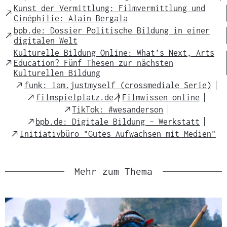
Link
Kunst der Vermittlung: Filmvermittlung und
External
Cinéphilie: Alain Bergala
Link
bpb.de: Dossier Politische Bildung in einer
External
digitalen Welt
Link
Kulturelle Bildung Online: What’s Next, Arts
External
Education? Fünf Thesen zur nächsten
Link
Kulturellen Bildung
External
funk: iam.justmyself (crossmediale Serie)
Link
External
External
filmspielplatz.de
Filmwissen online
Link
Link
External
TikTok: #wesanderson
Link
External
bpb.de: Digitale Bildung – Werkstatt
Link
External
Initiativbüro "Gutes Aufwachsen mit Medien"
Link
Mehr zum Thema
Slider
überspringen
und