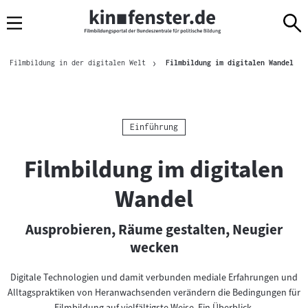
Sprungmarken
Direkt
Direkt
Navigation
zum
zur
Inhalt
Navigation
Brotkrümelnavigation
am
Aktu
Filmbildung in der digitalen Welt
Filmbildung im digitalen Wandel
Seitenende
Kategorie:
Einführung
Filmbildung im digitalen
Wandel
Ausprobieren, Räume gestalten, Neugier
wecken
Digitale Technologien und damit verbunden mediale Erfahrungen und
Alltagspraktiken von Heranwachsenden verändern die Bedingungen für
Filmbildung auf vielfältigste Weise. Ein Überblick.