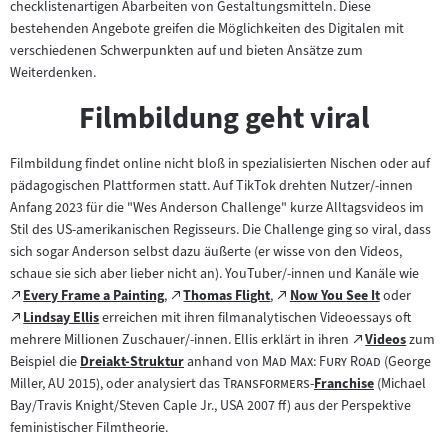
checklistenartigen Abarbeiten von Gestaltungsmitteln. Diese
Inhalt:
bestehenden Angebote greifen die Möglichkeiten des Digitalen mit
verschiedenen Schwerpunkten auf und bieten Ansätze zum
Weiterdenken.
Filmbildung geht viral
Filmbildung findet online nicht bloß in spezialisierten Nischen oder auf
pädagogischen Plattformen statt. Auf TikTok drehten Nutzer/-innen
Anfang 2023 für die "Wes Anderson Challenge" kurze Alltagsvideos im
Stil des US-amerikanischen Regisseurs. Die Challenge ging so viral, dass
sich sogar Anderson selbst dazu äußerte (er wisse von den Videos,
schaue sie sich aber lieber nicht an). YouTuber/-innen und Kanäle wie
Zum
Zum
Zum
Every Frame a Painting
,
Thomas Flight
,
Now You See It
oder
(öffnet
(öffnet
(öffnet
externen
Zum
externen
externen
Lindsay Ellis
erreichen mit ihren filmanalytischen Videoessays oft
im
(öffnet
im
im
Inhalt:
externen
Inhalt:
Inhalt:
Zum
mehrere Millionen Zuschauer/-innen. Ellis erklärt in ihren
Videos
zum
neuen
im
neuen
neuen
(öffnet
Inhalt:
"
externen
"
Beispiel die
Dreiakt-Struktur
anhand von
Mad Max: Fury Road
(George
Tab)
neuen
Zum
Tab)
Tab)
im
"
"
Inhalt:
Miller, AU 2015), oder analysiert das
Transformers
-
Franchise
(Michael
Tab)
Inhalt:
Zum
neuen
Bay/Travis Knight/Steven Caple Jr., USA 2007 ff) aus der Perspektive
Inhalt:
Tab)
feministischer Filmtheorie.