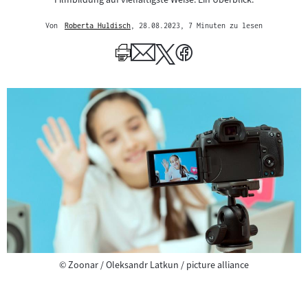
Von
Roberta Huldisch
, 28.08.2023
, 7 Minuten zu lesen
Mehr
zum
Author
Copyright
©
Zoonar / Oleksandr Latkun / picture alliance