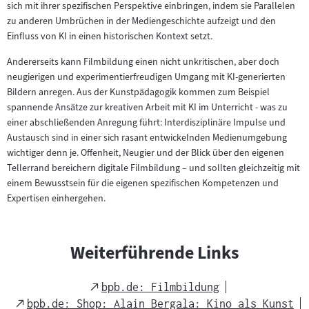
sich mit ihrer spezifischen Perspektive einbringen, indem sie Parallelen
zu anderen Umbrüchen in der Mediengeschichte aufzeigt und den
Einfluss von KI in einen historischen Kontext setzt.
Andererseits kann Filmbildung einen nicht unkritischen, aber doch
neugierigen und experimentierfreudigen Umgang mit KI-generierten
Bildern anregen. Aus der Kunstpädagogik kommen zum Beispiel
spannende Ansätze zur kreativen Arbeit mit KI im Unterricht - was zu
einer abschließenden Anregung führt: Interdisziplinäre Impulse und
Austausch sind in einer sich rasant entwickelnden Medienumgebung
wichtiger denn je. Offenheit, Neugier und der Blick über den eigenen
Tellerrand bereichern digitale Filmbildung – und sollten gleichzeitig mit
einem Bewusstsein für die eigenen spezifischen Kompetenzen und
Expertisen einhergehen.
Weiterführende Links
External
bpb.de: Filmbildung
Link
External
bpb.de: Shop: Alain Bergala: Kino als Kunst