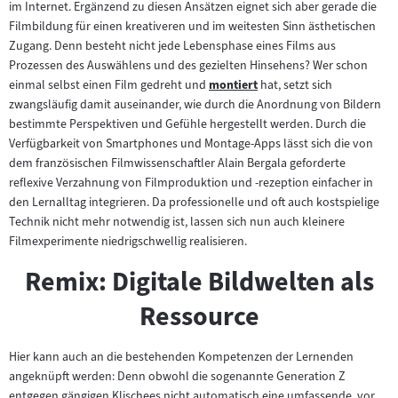
im Internet. Ergänzend zu diesen Ansätzen eignet sich aber gerade die
Filmbildung für einen kreativeren und im weitesten Sinn ästhetischen
Zugang. Denn besteht nicht jede Lebensphase eines Films aus
Prozessen des Auswählens und des gezielten Hinsehens? Wer schon
einmal selbst einen Film gedreht und
montiert
hat, setzt sich
Zum
zwangsläufig damit auseinander, wie durch die Anordnung von Bildern
Inhalt:
bestimmte Perspektiven und Gefühle hergestellt werden. Durch die
Verfügbarkeit von Smartphones und Montage-Apps lässt sich die von
dem französischen Filmwissenschaftler Alain Bergala geforderte
reflexive Verzahnung von Filmproduktion und -rezeption einfacher in
den Lernalltag integrieren. Da professionelle und oft auch kostspielige
Technik nicht mehr notwendig ist, lassen sich nun auch kleinere
Filmexperimente niedrigschwellig realisieren.
Remix: Digitale Bildwelten als
Ressource
Hier kann auch an die bestehenden Kompetenzen der Lernenden
angeknüpft werden: Denn obwohl die sogenannte Generation Z
entgegen gängigen Klischees nicht automatisch eine umfassende, vor