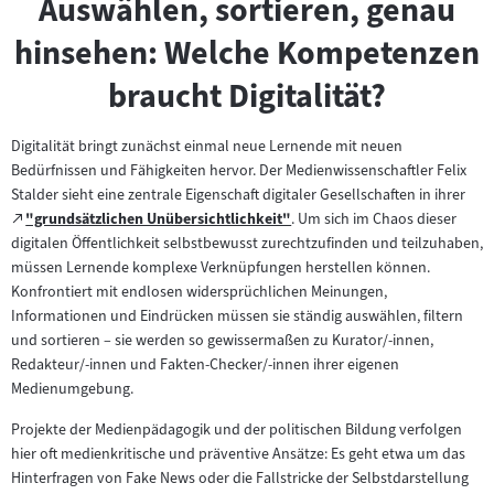
Auswählen, sortieren, genau
hinsehen: Welche Kompetenzen
braucht Digitalität?
Digitalität bringt zunächst einmal neue Lernende mit neuen
Bedürfnissen und Fähigkeiten hervor. Der Medienwissenschaftler Felix
Stalder sieht eine zentrale Eigenschaft digitaler Gesellschaften in ihrer
Zum
"grundsätzlichen Unübersichtlichkeit"
. Um sich im Chaos dieser
(öffnet
externen
digitalen Öffentlichkeit selbstbewusst zurechtzufinden und teilzuhaben,
im
Inhalt:
müssen Lernende komplexe Verknüpfungen herstellen können.
neuen
Konfrontiert mit endlosen widersprüchlichen Meinungen,
Tab)
Informationen und Eindrücken müssen sie ständig auswählen, filtern
und sortieren – sie werden so gewissermaßen zu Kurator/-innen,
Redakteur/-innen und Fakten-Checker/-innen ihrer eigenen
Medienumgebung.
Projekte der Medienpädagogik und der politischen Bildung verfolgen
hier oft medienkritische und präventive Ansätze: Es geht etwa um das
Hinterfragen von Fake News oder die Fallstricke der Selbstdarstellung