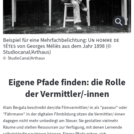
"
Beispiel für eine Mehrfachbelichtung:
Un homme de
"
têtes
von Georges Méliès aus dem Jahr 1898 (©
Studiocanal/Arthaus)
©
StudioCanal/Arthaus
Eigene Pfade finden: die Rolle
der Vermittler/-innen
Alain Bergala beschreibt den/die Filmvermittler/-in als "passeur" oder
"Fährmann". In der digitalen Filmbildung sitzen die Vermittler/-innen
dagegen nicht mehr unbedingt am Steuer. Sie gestalten vielmehr
Räume und stellen Ressourcen zur Verfügung, mit denen Lernende
selbstständig navigieren können. Eigene Pfade gehen, sich