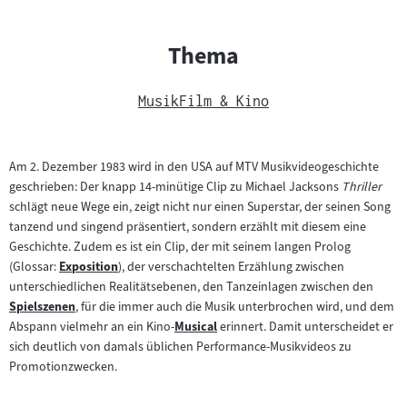
Thema
Musik
Film & Kino
Am 2. Dezember 1983 wird in den USA auf MTV Musikvideogeschichte
geschrieben: Der knapp 14-minütige Clip zu Michael Jacksons
Thriller
schlägt neue Wege ein, zeigt nicht nur einen Superstar, der seinen Song
tanzend und singend präsentiert, sondern erzählt mit diesem eine
Geschichte. Zudem es ist ein Clip, der mit seinem langen Prolog
(Glossar:
Exposition
), der verschachtelten Erzählung zwischen
Zum
unterschiedlichen Realitätsebenen, den Tanzeinlagen zwischen den
Inhalt:
Spielszenen
, für die immer auch die Musik unterbrochen wird, und dem
Zum
Abspann vielmehr an ein Kino-
Musical
erinnert. Damit unterscheidet er
Inhalt:
Zum
sich deutlich von damals üblichen Performance-Musikvideos zu
Inhalt:
Promotionzwecken.