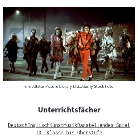
Copyright
©
© Allstar Picture Library Ltd./Alamy Stock Foto
Unterrichtsfächer
Deutsch
Englisch
Kunst
Musik
Darstellendes Spiel
10. Klasse bis Oberstufe