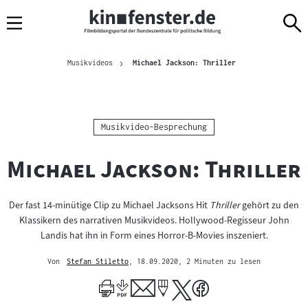
Sprungmarken
Direkt
Direkt
Navigation
zum
zur
Inhalt
Navigation
Brotkrümelnavigation
am
Aktuelle Seite
Musikvideos
Michael Jackson: Thriller
Seitenende
Kategorie:
Musikvideo-Besprechung
"
Michael Jackson: Thriller
Der fast 14-minütige Clip zu Michael Jacksons Hit
Thriller
gehört zu den
Klassikern des narrativen Musikvideos. Hollywood-Regisseur John
Landis hat ihn in Form eines Horror-B-Movies inszeniert.
Von
Stefan Stiletto
, 18.09.2020
, 2 Minuten zu lesen
Mehr
zum
Author