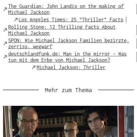
t
The Guardian: John Landis on the making of
External
s
Michael Jackson
Link
m
External
Los Angeles Times: 25 "Thriller" Facts
Link
a
Rolling Stone: 12 Thrilling Facts About
External
Michael Jackson
t
Link
SPON: Wie Michael Jackson Familien bezirzte,
e
External
zerriss, wegwarf
r
Link
deutschlandfunk.de: Man in the mirror – Was
i
External
tun mit dem Erbe von Michael Jackson?
Link
a
External
Michael Jackson: Thriller
l
Link
:
Mehr zum Thema