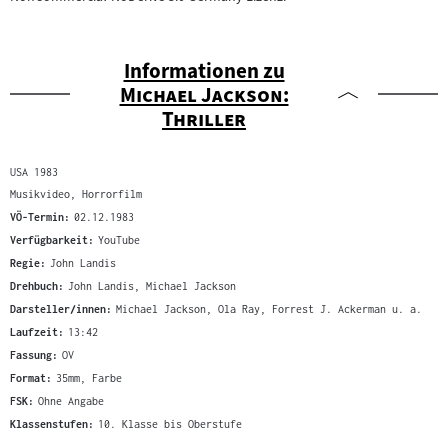
Informationen zu
"
Michael Jackson:
"
Thriller
USA 1983
Musikvideo, Horrorfilm
VÖ-Termin:
02.12.1983
Verfügbarkeit:
YouTube
Regie:
John Landis
Drehbuch:
John Landis, Michael Jackson
Darsteller/innen:
Michael Jackson, Ola Ray, Forrest J. Ackerman u. a.
Laufzeit:
13:42
Fassung:
OV
Format:
35mm, Farbe
FSK:
Ohne Angabe
Klassenstufen:
10. Klasse bis Oberstufe