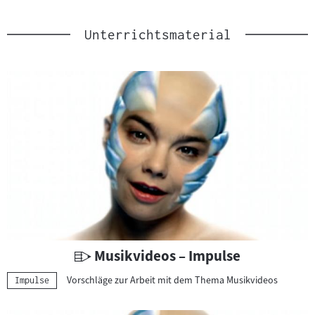
Unterrichtsmaterial
U
Musikvideos – Impulse
n
Vorschläge zur Arbeit mit dem Thema Musikvideos
Kategorie:
Impulse
t
e