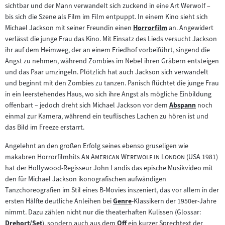
sichtbar und der Mann verwandelt sich zuckend in eine Art Werwolf –
bis sich die Szene als Film im Film entpuppt. In einem Kino sieht sich
Michael Jackson mit seiner Freundin einen
Horrorfilm
an. Angewidert
Zum
verlässt die junge Frau das Kino. Mit Einsatz des Lieds versucht Jackson
Inhalt:
ihr auf dem Heimweg, der an einem Friedhof vorbeiführt, singend die
Angst zu nehmen, während Zombies im Nebel ihren Gräbern entsteigen
und das Paar umzingeln. Plötzlich hat auch Jackson sich verwandelt
und beginnt mit den Zombies zu tanzen. Panisch flüchtet die junge Frau
in ein leerstehendes Haus, wo sich ihre Angst als mögliche Einbildung
offenbart – jedoch dreht sich Michael Jackson vor dem
Abspann
noch
Zum
einmal zur Kamera, während ein teuflisches Lachen zu hören ist und
Inhalt:
das Bild im Freeze erstarrt.
Angelehnt an den großen Erfolg seines ebenso gruseligen wie
"
"
makabren Horrorfilmhits
An American Werewolf in London
(USA 1981)
hat der Hollywood-Regisseur John Landis das epische Musikvideo mit
den für Michael Jackson ikonografischen aufwändigen
Tanzchoreografien im Stil eines B-Movies inszeniert, das vor allem in der
ersten Hälfte deutliche Anleihen bei
Genre
-Klassikern der 1950er-Jahre
Zum
nimmt. Dazu zählen nicht nur die theaterhaften Kulissen (Glossar:
Inhalt:
Drehort/Set
), sondern auch aus dem
Off
ein kurzer Sprechtext der