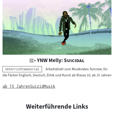
h
t
s
m
a
t
e
r
i
a
U
"
"
YNW Melly:
Suicidal
l
n
"
"
Arbeitsblatt zum Musikvideo
Suicidal
für
Kategorie:
Unterrichtsmaterial
:
t
die Fächer Englisch, Deutsch, Ethik und Kunst ab Klasse 10, ab 15 Jahren
e
r
ab 15 Jahren
Suizid
Musik
r
i
c
Weiterführende Links
h