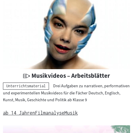
r
r
i
c
h
t
s
m
a
t
U
Musikvideos – Arbeitsblätter
e
n
r
Drei Aufgaben zu narrativen, performativen
Kategorie:
Unterrichtsmaterial
t
i
und experimentellen Musikvideos für die Fächer Deutsch, Englisch,
e
a
Kunst, Musik, Geschichte und Politik ab Klasse 9
r
l
r
ab 14 Jahren
Filmanalyse
Musik
:
i
c