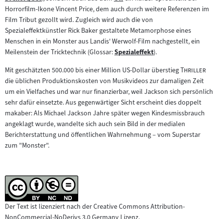
Zum
Zum
Horrorfilm-Ikone Vincent Price, dem auch durch weitere Referenzen im
Inhalt:
Inhalt:
Film Tribut gezollt wird. Zugleich wird auch die von
Spezialeffektkünstler Rick Baker gestaltete Metamorphose eines
Menschen in ein Monster aus Landis' Werwolf-Film nachgestellt, ein
Meilenstein der Tricktechnik (Glossar:
Spezialeffekt
).
Zum
Inhalt:
"
"
Mit geschätzten 500.000 bis einer Million US-Dollar überstieg
Thriller
die üblichen Produktionskosten von Musikvideos zur damaligen Zeit
um ein Vielfaches und war nur finanzierbar, weil Jackson sich persönlich
sehr dafür einsetzte. Aus gegenwärtiger Sicht erscheint dies doppelt
makaber: Als Michael Jackson Jahre später wegen Kindesmissbrauch
angeklagt wurde, wandelte sich auch sein Bild in der medialen
Berichterstattung und öffentlichen Wahrnehmung – vom Superstar
zum "Monster".
Der Text ist lizenziert nach der Creative Commons Attribution-
NonCommercial-NoDerivs 3.0 Germany Lizenz.