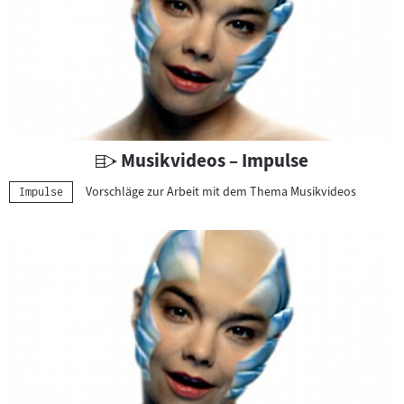
U
Musikvideos – Impulse
n
Vorschläge zur Arbeit mit dem Thema Musikvideos
Kategorie:
Impulse
t
e
r
r
i
c
h
t
s