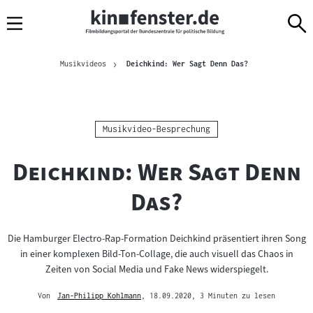
Sprungmarken
Direkt
Direkt
Navigation
zum
zur
Inhalt
Navigation
Brotkrümelnavigation
am
Aktuelle Seite
Musikvideos
Deichkind: Wer Sagt Denn Das?
Seitenende
Kategorie:
Musikvideo-Besprechung
"
Deichkind: Wer Sagt Denn
"
Das?
Die Hamburger Electro-Rap-Formation Deichkind präsentiert ihren Song
in einer komplexen Bild-Ton-Collage, die auch visuell das Chaos in
Zeiten von Social Media und Fake News widerspiegelt.
Von
Jan-Philipp Kohlmann
, 18.09.2020
, 3 Minuten zu lesen
Mehr
zum