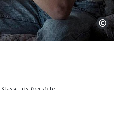
ARD
Copyright
 Klasse bis Oberstufe