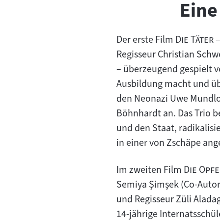
Eine
"
Der erste Film
Die Täter 
Regisseur Christian Sch
– überzeugend gespielt vo
Ausbildung macht und übe
den Neonazi Uwe Mundlos
Böhnhardt an. Das Trio b
und den Staat, radikalisi
in einer von Zschäpe ang
"
Im zweiten Film
Die Opfe
Semiya Şimşek (Co-Autor:
und Regisseur Züli Alada
14-jährige Internatsschül