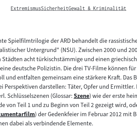
Extremismus
Sicherheit
Gewalt & Kriminalität
e Spielfilmtrilogie der ARD behandelt die rassistisch
ialistischer Untergrund" (NSU). Zwischen 2000 und 20
 Städten acht türkischstämmige und einen griechis
ne deutsche Polizistin. Die drei TV-Filme können für s
ll und entfalten gemeinsam eine stärkere Kraft. Das B
i Perspektiven darstellen: Täter, Opfer und Ermittler. 
rl. Schlüsselszenen (Glossar:
Szene
) wie der erste he
Zum
e von Teil 1 und zu Beginn von Teil 2 gezeigt wird, 
Inhalt:
umentarfilm
) der Gedenkfeier im Februar 2012 mit 
m
ienen dabei als verbindende Elemente.
lt: