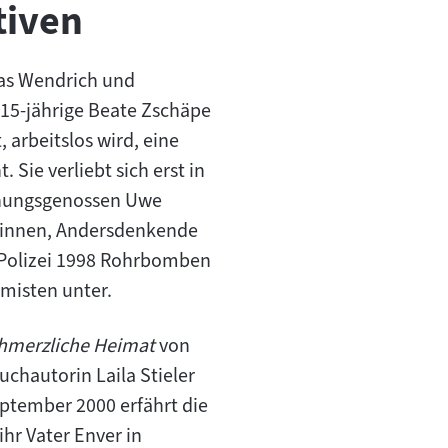
tiven
s Wendrich und
e 15-jährige Beate Zschäpe
 arbeitslos wird, eine
Sie verliebt sich erst in
nnungsgenossen Uwe
ntinnen, Andersdenkende
ie Polizei 1998 Rohrbomben
emisten unter.
hmerzliche Heimat
von
chautorin Laila Stieler
eptember 2000 erfährt die
ihr Vater Enver in