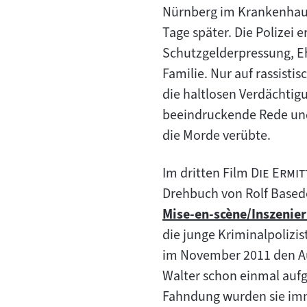
Nürnberg im Krankenhaus 
Tage später. Die Polizei
Schutzgelderpressung, E
Familie. Nur auf rassisti
die haltlosen Verdächtig
beeindruckende Rede und 
die Morde verübte.
"
Im dritten Film
Die Ermi
Drehbuch von Rolf Basedo
Mise-en-scène/Inszenie
Zum
die junge Kriminalpolizi
Inhalt:
im November 2011 den Auf
Walter schon einmal aufg
Fahndung wurden sie imm