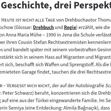
 Geschichte, drei Perspek
"
– Heute ist nicht alle Tage
von Drehbuchautor Thoma
wochow (Glossar:
Drehbuch
und
Regie
) erzählt, wie di
Zum
Zum
n Anna Maria Mühe – 1990 in Jena die Schule verlässt,
Inhalt:
Inhalt:
r ihren Cousin Stefan Rechtsextremisten kennenlernt. 
 und bandelt später mit seinem vorbestraften Gesi
estärkt sich in seinem Hass auf Migranten und Migra
ert sich, beschafft sich Waffen und Sprengstoff. Als d
emieteten Garage findet, tauchen die drei Rechtsextr
"
r – Vergesst mich nicht
, der auf der Autobiografie
Sc
 Peter Schwarz) beruht, konzentrieren sich die Drehbu
g auf eine aus der Türkei eingewanderte Familie. Im S
erin Semiya (eine Entdeckung: Almila Bağrıaçık), dass 