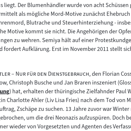
liegt. Der Blumenhändler wurde von acht Schüssen ge
 ermittelt als mögliche Mord-Motive zunächst Ehebru
hrenmord, Blutrache und Steuerhinterziehung - insbe
sche Motive kommt sie nicht. Die Angehörigen der Opfe
ungen zu wehren. Semiya hält auf einer Protestkundg
fordert Aufklärung. Erst im November 2011 stellt sic
"
ttler – Nur für den Dienstgebrauch
, den Florian Co
w, Christoph Busche und Jan Braren inszeniert (Gloss
rung
) hat, erhalten der thüringische Zielfahnder Paul 
stin Charlotte Ahler (Liv Lisa Fries) nach dem Tod vo
trag, Zschäpe zu suchen. 13 Jahre zuvor war Winter 
ebrochen, um die drei Neonazis aufzuspüren. Doch be
er wieder von Vorgesetzten und Agenten des Verfass