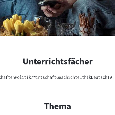
Unterrichtsfächer
chaften
Politik/Wirtschaft
Geschichte
Ethik
Deutsch
10.
Thema