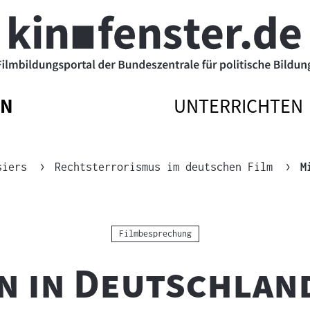
EN
UNTERRICHTEN
ATIONSMENÜ
ATIONSMENÜ
NAVIGATIONSM
NAVIGATIONSM
N
SSEN
ÖFFNEN
SCHLIESSEN
siers
Rechtsterrorismus im deutschen Film
M
Kategorie:
Filmbesprechung
n in Deutschlan