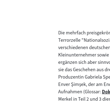
Die mehrfach preisgekrönt
Terrorzelle "Nationalsoz
verschiedenen deutschen
Kleinunternehmer sowie ei
ergänzen sich aber sinnvo
sie das Geschehen aus dre
Produzentin Gabriela Spe
Enver Şimşek, der am End
Aufnahmen (Glossar:
Dok
Zu
Merkel in Teil 2 und 3 d
Inha