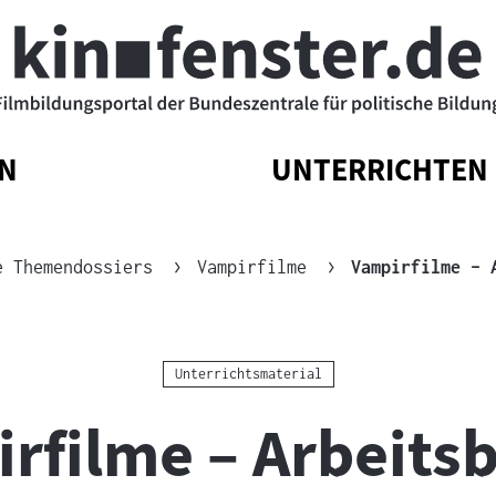
N
UNTERRICHTEN
ATIONSMENÜ
ATIONSMENÜ
NAVIGATIONSM
NAVIGATIONSM
N
SSEN
ÖFFNEN
SCHLIESSEN
e Themendossiers
Vampirfilme
Vampirfilme – 
Kategorie:
Unterrichtsmaterial
rfilme – Arbeitsb