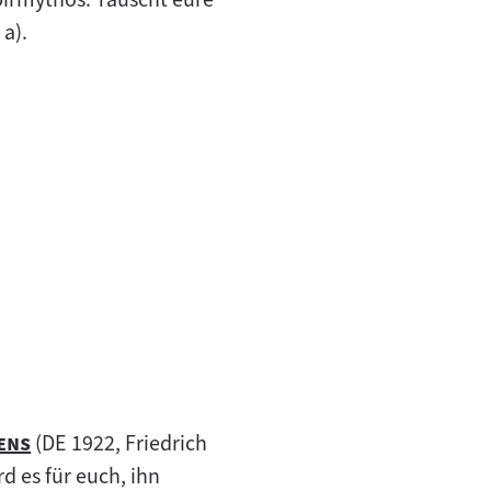
a).
"
ens
(DE 1922, Friedrich
d es für euch, ihn