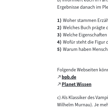
Ergebnisse danach im Ple
Woher stammen Erzähl
Welches Buch prägte 
Welche Eigenschaften
Wofür steht die Figur 
Warum haben Mensche
Folgende Webseiten könn
Zum
bpb.de
(öffnet
externen
Zum
Planet Wissen
im
(öffnet
Inhalt:
externen
neuen
im
c) Als Klassiker des Vampi
Inhalt:
Tab)
neuen
Wilhelm Murnau). Je mehr