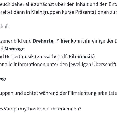
euch daher alle zunächst über den Inhalt und den En
ereitet dann in Kleingruppen kurze Präsentationen z
nhalt
Zum
Szenenbild und
Drehorte
,
hier
könnt ihr einige der 
Zum
(öffnet
externen
nd
Montage
Zum
Inhalt:
im
Inhalt:
d Begleitmusik (Glossarbegriff:
Filmmusik
)
Inhalt:
neuen
Zum
hr alle Informationen unter den jeweiligen Überschrift
Tab)
Inhalt:
ng:
ruppen und achtet während der Filmsichtung arbeitstei
s Vampirmythos könnt ihr erkennen?