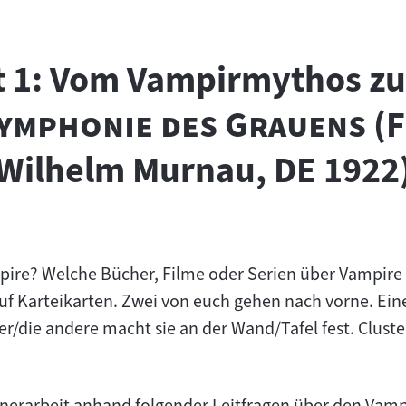
tt 1: Vom Vampirmythos z
"
Symphonie des Grauens
(F
Wilhelm Murnau, DE 1922
mpire? Welche Bücher, Filme oder Serien über Vampire 
uf Karteikarten. Zwei von euch gehen nach vorne. Einer
er/die andere macht sie an der Wand/Tafel fest. Cluste
rtnerarbeit anhand folgender Leitfragen über den Vam