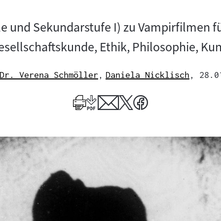
le und Sekundarstufe I) zu Vampirfilmen fü
esellschaftskunde, Ethik, Philosophie, Kun
Dr. Verena Schmöller
,
Daniela Nicklisch
, 28.0
Mehr
Mehr
zum
zum
Author
Author