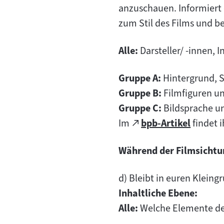
Tab)
anzuschauen. Informiert 
zum Stil des Films und b
Alle:
Darsteller/ -innen, I
Gruppe A:
Hintergrund, 
Gruppe B:
Filmfiguren u
Gruppe C:
Bildsprache un
Zum
Im
bpb-Artikel
findet i
(öffnet
externen
im
Während der Filmsichtu
Inhalt:
neuen
Tab)
d) Bleibt in euren Kleing
Inhaltliche Ebene:
Alle:
Welche Elemente de