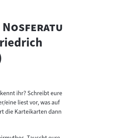
"
u
Nosferatu
riedrich
)
kennt ihr? Schreibt eure
/eine liest vor, was auf
rt die Karteikarten dann
pirmythos. Tauscht eure