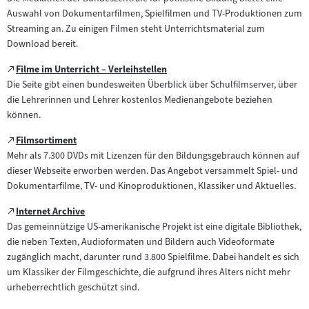
im
Inhalt:
Auswahl von Dokumentarfilmen, Spielfilmen und TV-Produktionen zum
neuen
Streaming an. Zu einigen Filmen steht Unterrichtsmaterial zum
Tab)
Download bereit.
Zum
Filme im Unterricht – Verleihstellen
(öffnet
externen
Die Seite gibt einen bundesweiten Überblick über Schulfilmserver, über
im
Inhalt:
die Lehrerinnen und Lehrer kostenlos Medienangebote beziehen
neuen
können.
Tab)
Zum
Filmsortiment
(öffnet
externen
Mehr als 7.300 DVDs mit Lizenzen für den Bildungsgebrauch können auf
im
Inhalt:
dieser Webseite erworben werden. Das Angebot versammelt Spiel- und
neuen
Dokumentarfilme, TV- und Kinoproduktionen, Klassiker und Aktuelles.
Tab)
Zum
Internet Archive
(öffnet
externen
Das gemeinnützige US-amerikanische Projekt ist eine digitale Bibliothek,
im
Inhalt:
die neben Texten, Audioformaten und Bildern auch Videoformate
neuen
zugänglich macht, darunter rund 3.800 Spielfilme. Dabei handelt es sich
Tab)
um Klassiker der Filmgeschichte, die aufgrund ihres Alters nicht mehr
urheberrechtlich geschützt sind.