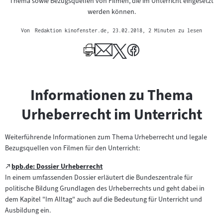
Thema sowie Bezugsquellen von Filmen, die im Unterricht eingesetzt
werden können.
Von
Redaktion kinofenster.de
, 23.02.2018
, 2 Minuten zu lesen
Informationen zu Thema
Urheberrecht im Unterricht
Weiterführende Informationen zum Thema Urheberrecht und legale
Bezugsquellen von Filmen für den Unterricht:
Zum
bpb.de: Dossier Urheberrecht
(öffnet
externen
In einem umfassenden Dossier erläutert die Bundeszentrale für
im
Inhalt:
politische Bildung Grundlagen des Urheberrechts und geht dabei in
neuen
dem Kapitel "Im Alltag" auch auf die Bedeutung für Unterricht und
Tab)
Ausbildung ein.