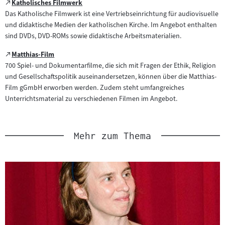
Zum
Katholisches Filmwerk
(öffnet
externen
Das Katholische Filmwerk ist eine Vertriebseinrichtung für audiovisuelle
im
Inhalt:
und didaktische Medien der katholischen Kirche. Im Angebot enthalten
neuen
sind DVDs, DVD-ROMs sowie didaktische Arbeitsmaterialien.
Tab)
Zum
Matthias-Film
(öffnet
externen
700 Spiel- und Dokumentarfilme, die sich mit Fragen der Ethik, Religion
im
Inhalt:
und Gesellschaftspolitik auseinandersetzen, können über die Matthias-
neuen
Film gGmbH erworben werden. Zudem steht umfangreiches
Tab)
Unterrichtsmaterial zu verschiedenen Filmen im Angebot.
Mehr zum Thema