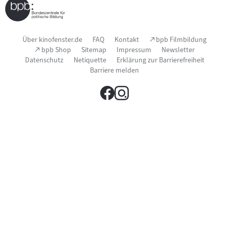
Seitenfußnavigation
(Link
Über kinofenster.de
FAQ
Kontakt
bpb Filmbildung
öffnet
(Link
bpb Shop
Sitemap
Impressum
Newsletter
im
öffnet
Datenschutz
Netiquette
Erklärung zur Barrierefreiheit
neuen
im
Fenster)
Barriere melden
neuen
Fenster)