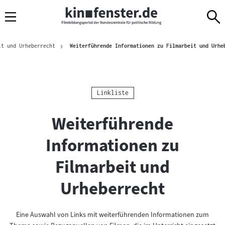
Sprungmarken
Direkt
Direkt
Navigation
zum
zur
Inhalt
Navigation
Brotkrümelnavigation
am
it und Urheberrecht
Weiterführende Informationen zu Filmarbeit und Urhe
Seitenende
Kategorie:
Linkliste
Weiterführende
Informationen zu
Filmarbeit und
Urheberrecht
Eine Auswahl von Links mit weiterführenden Informationen zum