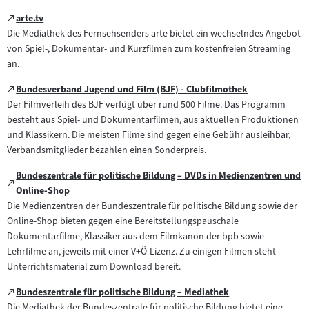
Zum
arte.tv
(öffnet
externen
Die Mediathek des Fernsehsenders arte bietet ein wechselndes Angebot
im
Inhalt:
von Spiel-, Dokumentar- und Kurzfilmen zum kostenfreien Streaming
neuen
an.
Tab)
Zum
Bundesverband Jugend und Film (BJF) - Clubfilmothek
(öffnet
externen
Der Filmverleih des BJF verfügt über rund 500 Filme. Das Programm
im
Inhalt:
besteht aus Spiel- und Dokumentarfilmen, aus aktuellen Produktionen
neuen
und Klassikern. Die meisten Filme sind gegen eine Gebühr ausleihbar,
Tab)
Verbandsmitglieder bezahlen einen Sonderpreis.
Bundeszentrale für politische Bildung – DVDs in Medienzentren und
Zum
(öffnet
Online-Shop
externen
im
Die Medienzentren der Bundeszentrale für politische Bildung sowie der
Inhalt:
neuen
Online-Shop bieten gegen eine Bereitstellungspauschale
Tab)
Dokumentarfilme, Klassiker aus dem Filmkanon der bpb sowie
Lehrfilme an, jeweils mit einer V+Ö-Lizenz. Zu einigen Filmen steht
Unterrichtsmaterial zum Download bereit.
Zum
Bundeszentrale für politische Bildung – Mediathek
(öffnet
externen
Die Mediathek der Bundeszentrale für politische Bildung bietet eine