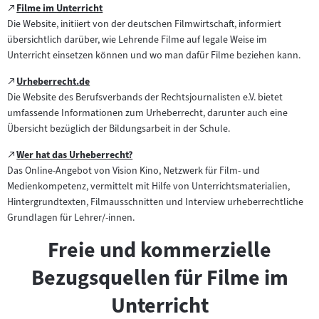
Zum
Filme im Unterricht
(öffnet
externen
Die Website, initiiert von der deutschen Filmwirtschaft, informiert
im
Inhalt:
übersichtlich darüber, wie Lehrende Filme auf legale Weise im
neuen
Unterricht einsetzen können und wo man dafür Filme beziehen kann.
Tab)
Zum
Urheberrecht.de
(öffnet
externen
Die Website des Berufsverbands der Rechtsjournalisten e.V. bietet
im
Inhalt:
umfassende Informationen zum Urheberrecht, darunter auch eine
neuen
Übersicht bezüglich der Bildungsarbeit in der Schule.
Tab)
Zum
Wer hat das Urheberrecht?
(öffnet
externen
Das Online-Angebot von Vision Kino, Netzwerk für Film- und
im
Inhalt:
Medienkompetenz, vermittelt mit Hilfe von Unterrichtsmaterialien,
neuen
Hintergrundtexten, Filmausschnitten und Interview urheberrechtliche
Tab)
Grundlagen für Lehrer/-innen.
Freie und kommerzielle
Bezugsquellen für Filme im
Unterricht