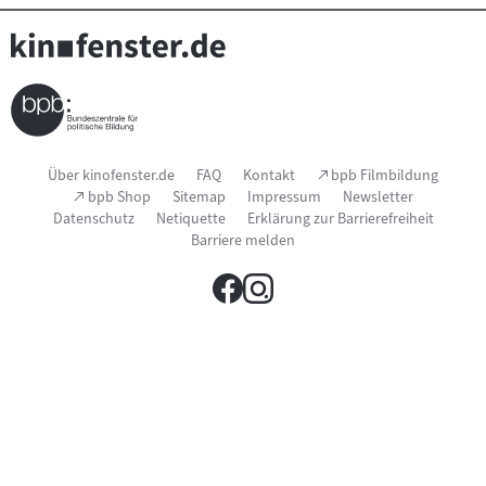
Seitenfußnavigation
(Link
Über kinofenster.de
FAQ
Kontakt
bpb Filmbildung
öffnet
(Link
bpb Shop
Sitemap
Impressum
Newsletter
im
öffnet
Datenschutz
Netiquette
Erklärung zur Barrierefreiheit
neuen
im
Fenster)
Barriere melden
neuen
Fenster)