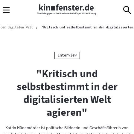
Sprungmarken
Direkt
Direkt
Navigation
zum
zur
Inhalt
Navigation
Brotkrümelnavigation
am
 der digitalen Welt
"Kritisch und selbstbestimmt in der digitalisierten
Seitenende
Kategorie:
Interview
"Kritisch und
selbstbestimmt in der
digitalisierten Welt
agieren"
Katrin Hünemörder ist politische Bildnerin und Geschäftsführerin von