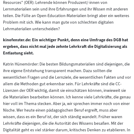
Resources" (OER): Lehrende können Produzent/-innen von
Lernmaterialien sein und ihre Erfahrungen und ihr Wissen mit anderen
teilen. Die Fülle an Open-Education-Materialien bringt aber ein weiteres
Problem mit sich. Wie kann man gute von schlechten digitalen
Lehrmaterialien unterscheiden?
kinofenster.de: Ein wichtiger Punkt, denn eine Umfrage des DGB hat
ergeben, dass nicht mal jede zehnte Lehrkraft die Digitalisierung als
Entlastung sieht.
Katrin Hünemörder: Die besten Bildungsmaterialien sind diejenigen, die
ihre eigene Entstehung transparent machen. Dazu sollten die
wesentlichen Fragen und die Lernziele, die wesentlichen Fakten und vor
allem die Methoden gut erkennbar sein. Für Lehrkräfte sind die CC-
Lizenzen der OER wichtig, damit sie einschätzen können, inwieweit sie
die Materialien bearbeiten können. Ich kenne viele Lehrkräfte, die genau
hier voll im Thema stecken. Aber ja, wir sprechen immer noch von einer
Nische. Wer heute einen pädagogischen Beruf ergreift, muss aber
wissen, dass es ein Beruf ist, der sich ständig wandelt. Früher waren
Lehrkräfte diejenigen, die die Autorität des Wissens besaßen. Mit der
Digitalität geht es viel stärker darum, kritisches Denken zu etablieren. In