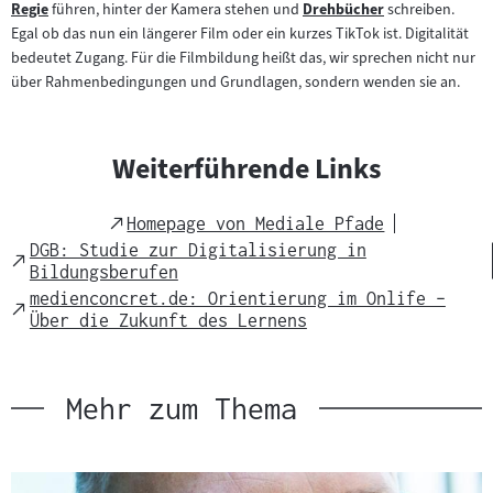
Regie
führen, hinter der Kamera stehen und
Drehbücher
schreiben.
Zum
Zum
Egal ob das nun ein längerer Film oder ein kurzes TikTok ist. Digitalität
Inhalt:
Inhalt:
bedeutet Zugang. Für die Filmbildung heißt das, wir sprechen nicht nur
über Rahmenbedingungen und Grundlagen, sondern wenden sie an.
Weiterführende Links
External
Homepage von Mediale Pfade
Link
DGB: Studie zur Digitalisierung in
External
Bildungsberufen
Link
medienconcret.de: Orientierung im Onlife –
External
Über die Zukunft des Lernens
Link
Mehr zum Thema