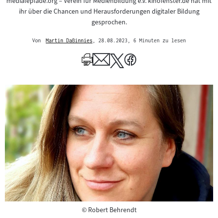
medialepfade.org – Verein für Medienbildung e.V. kinofenster.de hat mit
ihr über die Chancen und Herausforderungen digitaler Bildung
gesprochen.
Von
Martin Daßinnies
, 28.08.2023
, 6 Minuten zu lesen
Mehr
zum
Author
Copyright
©
Robert Behrendt