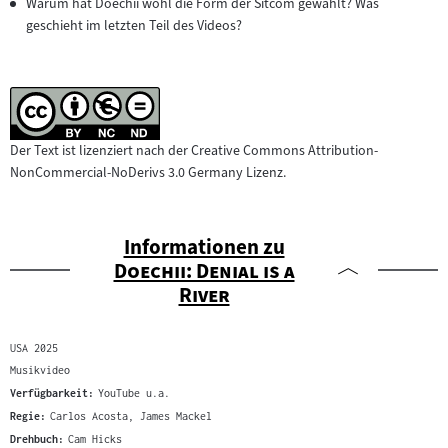
Warum hat Doechii wohl die Form der Sitcom gewählt? Was
Inhalt:
geschieht im letzten Teil des Videos?
Der Text ist lizenziert nach der Creative Commons Attribution-
NonCommercial-NoDerivs 3.0 Germany Lizenz.
Informationen zu
"
Doechii: Denial is a
"
River
USA 2025
Musikvideo
Verfügbarkeit:
YouTube u.a.
Regie:
Carlos Acosta, James Mackel
Drehbuch:
Cam Hicks