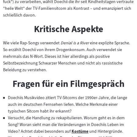
fuck") zu verarbeiten, wählt Doechii die ihr seit Kindheitstagen vertraute
"heile Welt" der TV-Familiensitcom als Kontrast – und emanzipiert sich
schließlich davon.
Kritische Aspekte
Wie viele Rap-Songs verwendet
Denial is a River
eine explizite Sprache.
So erzählt Doechii von ihrem Drogenkonsum. Auch verwendet sie
mehrmals das N-Wort. Dieses ist hier allerdings als positive
Selbstbezeichnung Schwarzer Menschen und nicht als rassistische
Beleidung zu verstehen.
Fragen für ein Filmgespräch
Doechiis Musikvideo zitiert TV-Sitcoms der 1990er-Jahre, die lange
auch im deutschen Fernsehen liefen. Welche Merkmale einer
typischen Sitcom habt ihr erkannt?
Versucht, die Handlung zu rekapitulieren. Worum geht es in dem
Song? Woran sieht man die Veränderungen in Doechiis Leben im
Video? Achtet dabei besonders auf
Kostüme
und Hintergründe.
Zum