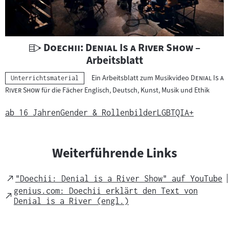
U
"
"
Doechii: Denial Is a River Show
–
n
Arbeitsblatt
t
"
Ein Arbeitsblatt zum Musikvideo
Denial Is a
Kategorie:
Unterrichtsmaterial
e
"
River Show
für die Fächer Englisch, Deutsch, Kunst, Musik und Ethik
r
r
ab 16 Jahren
Gender & Rollenbilder
LGBTQIA+
i
c
h
Weiterführende Links
t
s
External
"Doechii: Denial is a River Show" auf YouTube
m
Link
genius.com: Doechii erklärt den Text von
External
a
Denial is a River (engl.)
Link
t
e