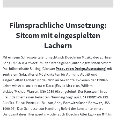
Filmsprachliche Umsetzung:
Sitcom mit eingespielten
Lachern
Mit einigem Schauspieltalent macht sich Doechii im Musikvideo zu ihrem
Song
Denial is a River
zum Star ihrer eigenen, autobiografischen Sitcom.
Das bühnenhafte Setting (Glossar:
Production Design/Ausstattung
) mit
Zum
zentralem Sofa, allerlei Möglichkeiten für Auf- und Abtritt und
Inhalt:
eingespielten Lachern ist deutlich an bekannte TV-Serien der 1990er-
"
"
"
"
Jahre wie
Alle unter einem Dach
(
Family Matters
, William
Bickley/Michael Warren, USA 1989-98) angelehnt. Der Rauswurf ihres
"
Freunds zitiert einen beliebten "Running Gag" aus
Der Prinz von Bel
"
"
"
Air
(
The Fresh Prince of Bel Air
, Andy Borowitz/Susan Borowitz, USA
1990-96). Den Schlüssel zur Handlung liefert der konstante innere
Dialog mit ihrer Therapeutin – oder auch Doechiis Alter Ego – im
Off
. Im