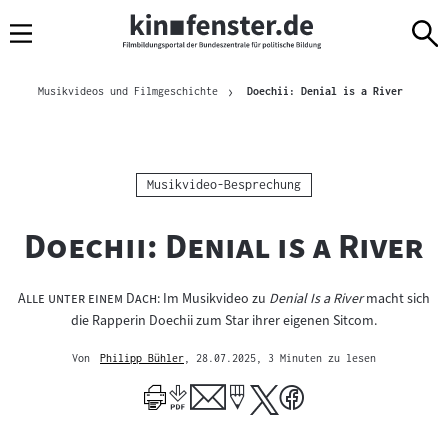
Sprungmarken
Direkt
Direkt
Navigation
zum
zur
Inhalt
Navigation
Brotkrümelnavigation
am
Aktuelle 
Musikvideos und Filmgeschichte
Doechii: Denial is a River
Seitenende
Kategorie:
Musikvideo-Besprechung
"
"
Doechii: Denial is a River
"
"
Alle unter einem Dach
: Im Musikvideo zu
Denial Is a River
macht sich
die Rapperin Doechii zum Star ihrer eigenen Sitcom.
Von
Philipp Bühler
, 28.07.2025
, 3 Minuten zu lesen
Mehr
zum
Author