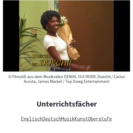
Copyright
©
Filmstill aus dem Musikvideo DENIAL IS A RIVER, Doechii / Carlos
Acosta, James Mackel / Top Dawg Entertainment
Unterrichtsfächer
Englisch
Deutsch
Musik
Kunst
Oberstufe