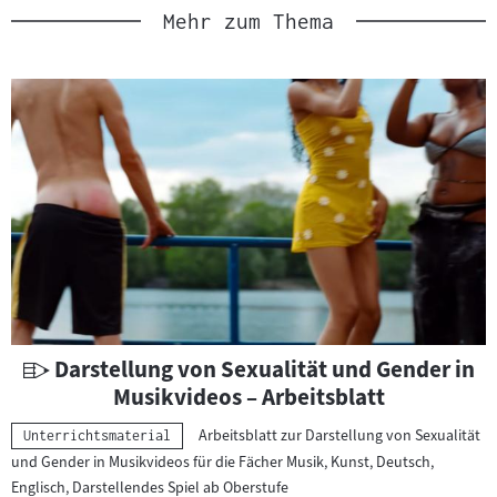
r
Mehr zum Thema
i
a
l
:
U
Darstellung von Sexualität und Gender in
n
Musikvideos – Arbeitsblatt
t
Arbeitsblatt zur Darstellung von Sexualität
Kategorie:
Unterrichtsmaterial
e
und Gender in Musikvideos für die Fächer Musik, Kunst, Deutsch,
r
Englisch, Darstellendes Spiel ab Oberstufe