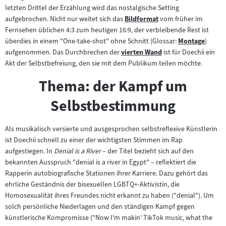
Zum
letzten Drittel der Erzählung wird das nostalgische Setting
Inhalt:
aufgebrochen. Nicht nur weitet sich das
Bildformat
vom früher im
Zum
Fernsehen üblichen 4:3 zum heutigen 16:9, der verbleibende Rest ist
Inhalt:
überdies in einem "One-take-shot" ohne Schnitt (Glossar:
Montage
)
Zum
aufgenommen. Das Durchbrechen der
vierten Wand
ist für Doechii ein
Zum
Inhalt:
Akt der Selbstbefreiung, den sie mit dem Publikum teilen möchte.
Inhalt:
Thema: der Kampf um
Selbstbestimmung
Als musikalisch versierte und ausgesprochen selbstreflexive Künstlerin
ist Doechii schnell zu einer der wichtigsten Stimmen im Rap
aufgestiegen. In
Denial is a River
– der Titel bezieht sich auf den
bekannten Ausspruch "denial is a river in Egypt" – reflektiert die
Rapperin autobiografische Stationen ihrer Karriere. Dazu gehört das
ehrliche Geständnis der bisexuellen LGBTQ+-Aktivistin, die
Homosexualität ihres Freundes nicht erkannt zu haben ("denial"). Um
solch persönliche Niederlagen und den ständigen Kampf gegen
künstlerische Kompromisse ("Now I'm makin' TikTok music, what the