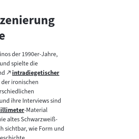
szenierung
e
inos der 1990er-Jahre,
und spielte die
Zum
und
intradiegetischer
:
(öffnet
externen
l der ironischen
im
Inhalt:
rschiedlichen
neuen
d ihre Interviews sind
Tab)
illimeter
-Material
 wie altes Schwarzweiß-
t:
uch sichtbar, wie Form und
eschichte