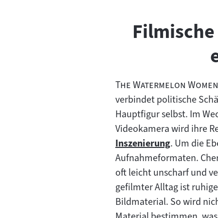
Filmische
"
The Watermelon Wome
verbindet politische Sch
Hauptfigur selbst. Im We
Videokamera wird ihre Rec
Inszenierung
. Um die Eb
Zum
Aufnahmeformaten. Cher
Inhalt:
oft leicht unscharf und v
gefilmter Alltag ist ruhig
Bildmaterial. So wird nic
Material bestimmen, was