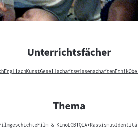
Unterrichtsfächer
ch
Englisch
Kunst
Gesellschaftswissenschaften
Ethik
Obe
Thema
Filmgeschichte
Film & Kino
LGBTQIA+
Rassismus
Identitä