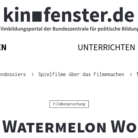
EN
UNTERRICHTEN
ATIONSMENÜ
ATIONSMENÜ
NAVIGATIONSM
NAVIGATIONSM
EN
SSEN
ÖFFNEN
SCHLIESSEN
endossiers
Spielfilme über das Filmemachen
Kategorie:
Filmbesprechung
 Watermelon W