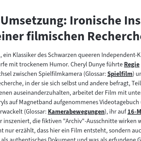
 Umsetzung: Ironische In
einer filmischen Recherch
"
n
, ein Klassiker des Schwarzen queeren Independent-K
ärfe mit trockenem Humor. Cheryl Dunye führte
Regie
Zum
chsel zwischen Spielfilmkamera (Glossar:
Spielfilm
) 
Zum
Inhalt
herche, in der sie sich selbst und andere befragt, Tei
Inhalt:
enen auseinanderzuhalten, arbeitet der Film mit unte
yls auf Magnetband aufgenommenes Videotagebuch un
erwackelt (Glossar:
Kamerabewegungen
), ihr auf
16-M
Zum
Zum
er inszeniert, die fiktiven "Archiv"-Ausschnitte wirken
Inhalt:
Inhal
ht nur erzählt, dass hier ein Film entsteht, sondern a
 als authentisches Dokument und was als erfundene G