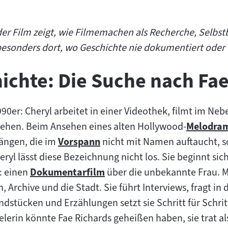
er Film zeigt, wie Filmemachen als Recherche, Selbst
besonders dort, wo Geschichte nie dokumentiert oder 
ichte: Die Suche nach Fa
990er: Cheryl arbeitet in einer Videothek, filmt im N
drehen. Beim Ansehen eines alten Hollywood-
Melodra
Zum
ängen, die im
Vorspann
nicht mit Namen auftaucht, s
Zum
Inhalt:
l lässt diese Bezeichnung nicht los. Sie beginnt sich
Inhalt:
: einen
Dokumentarfilm
über die unbekannte Frau. M
Zum
, Archive und die Stadt. Sie führt Interviews, fragt in
Inhalt:
stücken und Erzählungen setzt sie Schritt für Schrit
erin könnte Fae Richards geheißen haben, sie trat al