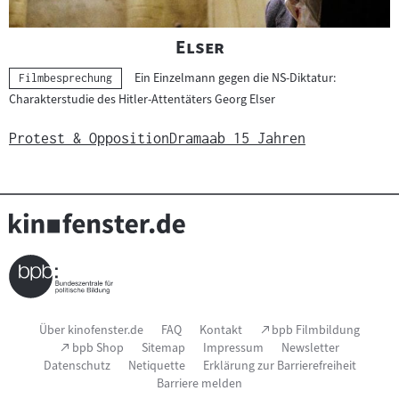
"
"
Elser
Ein Einzelmann gegen die NS-Diktatur:
Kategorie:
Filmbesprechung
Charakterstudie des Hitler-Attentäters Georg Elser
Protest & Opposition
Drama
ab 15 Jahren
Seitenfußnavigation
(Link
Über kinofenster.de
FAQ
Kontakt
bpb Filmbildung
öffnet
(Link
bpb Shop
Sitemap
Impressum
Newsletter
im
öffnet
Datenschutz
Netiquette
Erklärung zur Barrierefreiheit
neuen
im
Fenster)
Barriere melden
neuen
Fenster)