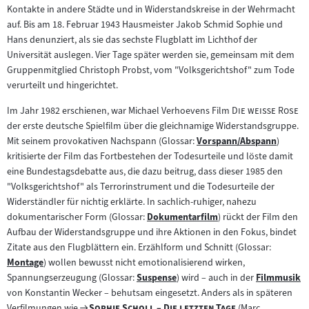
Kontakte in andere Städte und in Widerstandskreise in der Wehrmacht
auf. Bis am 18. Februar 1943 Hausmeister Jakob Schmid Sophie und
Hans denunziert, als sie das sechste Flugblatt im Lichthof der
Universität auslegen. Vier Tage später werden sie, gemeinsam mit dem
Gruppenmitglied Christoph Probst, vom "Volksgerichtshof" zum Tode
verurteilt und hingerichtet.
"
"
Im Jahr 1982 erschienen, war Michael Verhoevens Film
Die weiße Rose
der erste deutsche Spielfilm über die gleichnamige Widerstandsgruppe.
Mit seinem provokativen Nachspann (Glossar:
Vorspann/Abspann
)
Zum
kritisierte der Film das Fortbestehen der Todesurteile und löste damit
Inhalt:
eine Bundestagsdebatte aus, die dazu beitrug, dass dieser 1985 den
"Volksgerichtshof" als Terrorinstrument und die Todesurteile der
Widerständler für nichtig erklärte. In sachlich-ruhiger, nahezu
dokumentarischer Form (Glossar:
Dokumentarfilm
) rückt der Film den
Zum
Aufbau der Widerstandsgruppe und ihre Aktionen in den Fokus, bindet
Inhalt:
Zitate aus den Flugblättern ein. Erzählform und Schnitt (Glossar:
Montage
) wollen bewusst nicht emotionalisierend wirken,
Zum
Spannungserzeugung (Glossar:
Suspense
) wird – auch in der
Filmmusik
Inhalt:
Zum
Zum
von Konstantin Wecker – behutsam eingesetzt. Anders als in späteren
Inhalt:
Inhalt:
"
Zum
"
"
"
Verfilmungen wie
Sophie Scholl – Die letzten Tage
(Marc