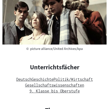
Copyright
©
picture alliance/United Archives/kpa
Unterrichtsfächer
Deutsch
Geschichte
Politik/Wirtschaft
Gesellschaftswissenschaften
9. Klasse bis Oberstufe