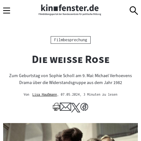
Sprungmarken
Direkt
Direkt
Navigation
zum
zur
Inhalt
Navigation
am
Seitenende
Kategorie:
Filmbesprechung
"
"
Die weiße Rose
Zum Geburtstag von Sophie Scholl am 9. Mai: Michael Verhoevens
Drama über die Widerstandsgruppe aus dem Jahr 1982
Von
Lisa Haußmann
, 07.05.2024
, 3 Minuten zu lesen
Mehr
zum
Author