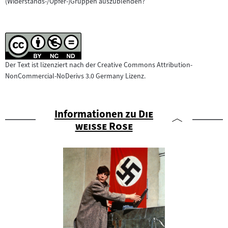
(Widerstands-/Opfer-)Gruppen auszublenden?
Der Text ist lizenziert nach der Creative Commons Attribution-
NonCommercial-NoDerivs 3.0 Germany Lizenz.
"
Informationen zu
Die
"
weiße Rose