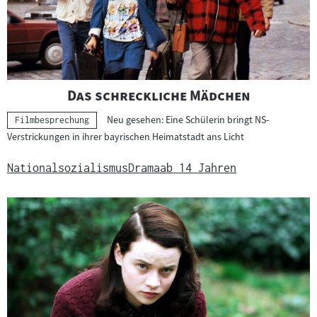
"
"
Das schreckliche Mädchen
Neu gesehen: Eine Schülerin bringt NS-
Kategorie:
Filmbesprechung
Verstrickungen in ihrer bayrischen Heimatstadt ans Licht
Nationalsozialismus
Drama
ab 14 Jahren