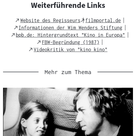
Weiterführende Links
External
External
Website des Regisseurs
filmportal.de
Link
Link
External
Informationen der Wim Wenders Stiftung
Link
External
bpb.de: Hintergrundtext "Kino in Europa"
Link
External
FBW-Begründung (1987)
Link
External
Videokritik von "kino kino"
Link
Mehr zum Thema