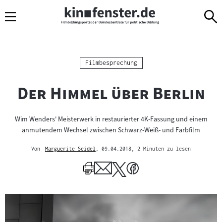
Sprungmarken
Direkt
Direkt
Navigation
zum
zur
Inhalt
Navigation
am
Seitenende
Kategorie:
Filmbesprechung
"
"
Der Himmel über Berlin
Wim Wenders' Meisterwerk in restaurierter 4K-Fassung und einem
anmutendem Wechsel zwischen Schwarz-Weiß- und Farbfilm
Von
Marguerite Seidel
, 09.04.2018
, 2 Minuten zu lesen
Mehr
zum
Author