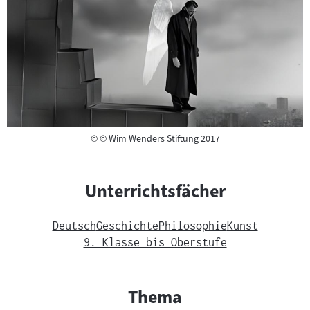
Copyright
©
© Wim Wenders Stiftung 2017
Unterrichtsfächer
Deutsch
Geschichte
Philosophie
Kunst
9. Klasse bis Oberstufe
Thema