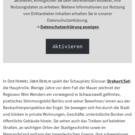
aktivieren, ermöglichen Sie dem betreffenden Anbieter, Ihre
Nutzungsdaten zu erheben. Weitere Informationen zur Nutzung
von Drittanbieter-Inhalten erhalten Sie in unserer
Datenschutzerklärung.
Externer
Datenschutzerklärung anzeigen
Link:
Aktivieren
"
"
In
Der Himmel über Berlin
spielt der Schauplatz (Glossar:
Drehort/Set
)
Zum
die Hauptrolle. Wenige Jahre vor dem Fall der Mauer zeichnet der
Inhalt:
Regisseur Wim Wenders ein vorwiegend in Schwarzweiß gefilmtes,
poetisches Stimmungsbild Berlins und seiner Bewohner/-innen aus der
Beobachterperspektive der Engel. Sie bewegen sich frei durch die Stadt
und blicken in private Wohnungen, Geschäfte, unterirdische Bunker und
öffentliche Gebäude hinein. Sie sehen auch das Treiben auf belebten
Straßen, an wichtigen Orten der Stadtgeschichte sowie im
Niemandsland entlang der innerdeutschen Grenze. Ihre schwerelosen