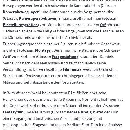
Bewegungen werden durch schwebende Kamerafahrten (Glossar:
Kamerabewegungen
) und Aufnahmen aus der Vogelperspektive
Zum
(Glossar:
Kameraperspektiven
) imitiert. Großaufnahmen (Glossar:
Inhalt:
Zum
Einstellungsgrößen
) von Menschen und deren aus dem
Off
hörbare
Zum
Inhalt:
Zum
Gedanken spiegeln die Fähigkeit der Engel, menschliche Gefühle lesen
Inhalt:
Inhalt:
zu können. Teils werden historische Archivbilder als
Erinnerungssequenzen einzelner Figuren in die filmische Gegenwart
montiert (Glossar:
Montage
). Der allmähliche Wechsel von Schwarz-
Zum
Weiß zum Farbfilm (Glossar:
Farbgestaltung
) visualisiert Damiels
Inhalt:
Zum
Sehnsucht nach dem Menschsein und zeigt schließlich seine
Inhalt:
Verwandlung an. Die wechselhafte
Filmmusik
zwischen Orchester-
Zum
Stücken und Rocksongs unterstreicht hingegen die verschiedenen
Inhalt:
Milieus und Gefühlszustände der Porträtierten.
In Wim Wenders’ wohl bekanntestem Film fließen poetische
Reflexionen über das menschliche Dasein mit Momentaufnahmen aus
der Gegenwart Berlins kurz vor dem Mauerfall ineinander. Zwischen
Fantasyfilm
und Realismus (Glossar:
Neorealismus
) bietet der Film
Zum
Zum
einen Zugang zur künstlerischen Auseinandersetzung mit
Inhalt:
Inhalt:
philosophischen Fragestellungen im Medium Film. Durch die Analyse