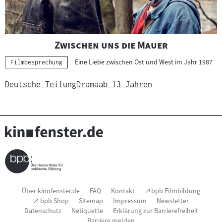
"
"
Zwischen uns die Mauer
Eine Liebe zwischen Ost und West im Jahr 1987
Kategorie:
Filmbesprechung
Deutsche Teilung
Drama
ab 13 Jahren
Seitenfußnavigation
(Link
Über kinofenster.de
FAQ
Kontakt
bpb Filmbildung
öffnet
(Link
bpb Shop
Sitemap
Impressum
Newsletter
im
öffnet
Datenschutz
Netiquette
Erklärung zur Barrierefreiheit
neuen
im
Fenster)
Barriere melden
neuen