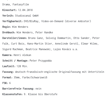
Drama, Fantasyfilm
Kinostart:
12.04.2018
Verleih:
Studiocanal GmbH
Verfügbarkeit:
DVD/BluRay, Video-on-Demand (diverse Anbieter)
Regie:
Wim Wenders
Drehbuch:
Wim Wenders, Peter Handke
Darsteller/innen:
Bruno Ganz, Solveig Dommartin, Otto Sander, Peter
Falk, Curt Bois, Hans-Martin Stier, Annelinde Gerstl, Elmar Wilms,
Sigurd Rachman, Beatrice Manowski, Lajos Kovács u.a.
Kamera:
Henri Alekan
Schnitt / Montage:
Peter Przygodda
Laufzeit:
128 Min.
Fassung:
deutsch-französisch-englische Originalfassung mit Untertiteln
Format:
35mm, Farbe/Schwarzweiß
FSK:
6
Barrierefreie Fassung:
nein
Klassenstufen:
9. Klasse bis Oberstufe