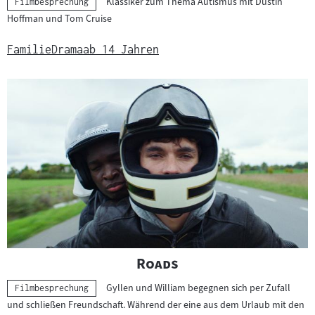
Klassiker zum Thema Autismus mit Dustin
Kategorie:
Filmbesprechung
Hoffman und Tom Cruise
Familie
Drama
ab 14 Jahren
"
"
Roads
Gyllen und William begegnen sich per Zufall
Kategorie:
Filmbesprechung
und schließen Freundschaft. Während der eine aus dem Urlaub mit den