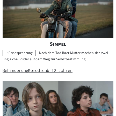
e
r
g
e
b
n
i
"
"
Simpel
s
Nach dem Tod ihrer Mutter machen sich zwei
s
Kategorie:
Filmbesprechung
ungleiche Brüder auf dem Weg zur Selbstbestimmung
e
Behinderung
Komödie
ab 12 Jahren