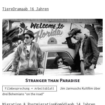
Tiere
Drama
ab 16 Jahren
"
"
Stranger than Paradise
Jim Jarmuschs Kultfilm über
Kategorie:
Filmbesprechung + Arbeitsblatt
drei Bohemians "on the road"
Migration & Postmigration
Komödie
ab 14 Jahren