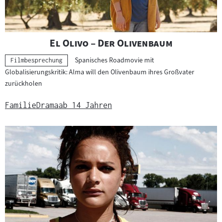
"
"
El Olivo – Der Olivenbaum
Spanisches Roadmovie mit
Kategorie:
Filmbesprechung
Globalisierungskritik: Alma will den Olivenbaum ihres Großvater
zurückholen
Familie
Drama
ab 14 Jahren