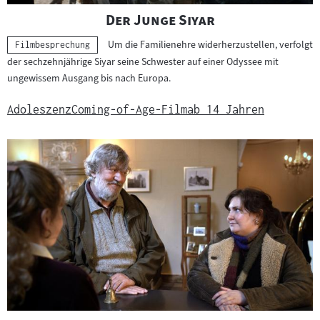
"
"
Der Junge Siyar
Um die Familienehre widerherzustellen, verfolgt
Kategorie:
Filmbesprechung
der sechzehnjährige Siyar seine Schwester auf einer Odyssee mit
ungewissem Ausgang bis nach Europa.
Adoleszenz
Coming-of-Age-Film
ab 14 Jahren