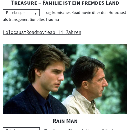
"
"
Treasure – Familie ist ein fremdes Land
Tragikomisches Roadmovie über den Holocaust
Kategorie:
Filmbesprechung
als transgenerationelles Trauma
Holocaust
Roadmovie
ab 14 Jahren
"
"
Rain Man