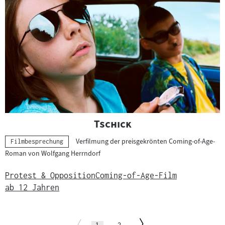
"
"
Tschick
Verfilmung der preisgekrönten Coming-of-Age-
Kategorie:
Filmbesprechung
Roman von Wolfgang Herrndorf
Protest & Opposition
Coming-of-Age-Film
ab 12 Jahren
Paginierung
Zur
Zur
Seite
(aktuelle
Seite
1
2