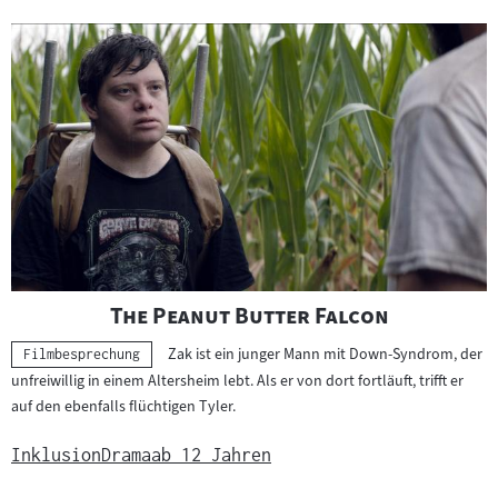
"
"
The Peanut Butter Falcon
Zak ist ein junger Mann mit Down-Syndrom, der
Kategorie:
Filmbesprechung
unfreiwillig in einem Altersheim lebt. Als er von dort fortläuft, trifft er
auf den ebenfalls flüchtigen Tyler.
Inklusion
Drama
ab 12 Jahren