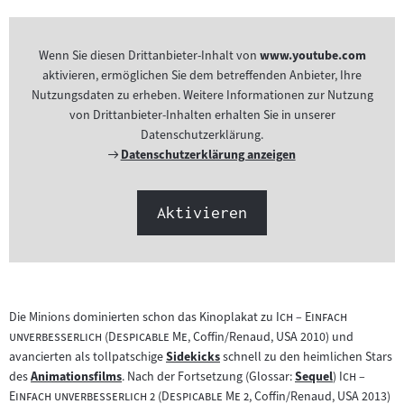
Wenn Sie diesen Drittanbieter-Inhalt von
www.youtube.com
aktivieren, ermöglichen Sie dem betreffenden Anbieter, Ihre
Nutzungsdaten zu erheben. Weitere Informationen zur Nutzung
von Drittanbieter-Inhalten erhalten Sie in unserer
Datenschutzerklärung.
Externer
Datenschutzerklärung anzeigen
Link:
Aktivieren
"
Die Minions dominierten schon das Kinoplakat zu
Ich – Einfach
"
"
"
unverbesserlich
(
Despicable Me
, Coffin/Renaud, USA 2010) und
avancierten als tollpatschige
Sidekicks
schnell zu den heimlichen Stars
Zum
"
des
Animationsfilms
. Nach der Fortsetzung (Glossar:
Sequel
)
Ich –
Zum
Inhalt:
Zum
"
"
"
Einfach unverbesserlich 2
(
Despicable Me 2
, Coffin/Renaud, USA 2013)