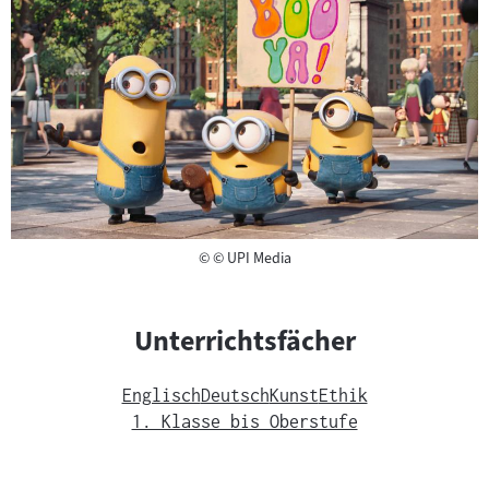
Copyright
©
© UPI Media
Unterrichtsfächer
Englisch
Deutsch
Kunst
Ethik
1. Klasse bis Oberstufe