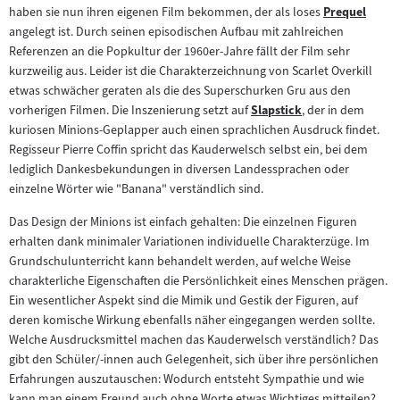
Inhalt:
Inhalt:
haben sie nun ihren eigenen Film bekommen, der als loses
Prequel
Zum
angelegt ist. Durch seinen episodischen Aufbau mit zahlreichen
Inhalt:
Referenzen an die Popkultur der 1960er-Jahre fällt der Film sehr
kurzweilig aus. Leider ist die Charakterzeichnung von Scarlet Overkill
etwas schwächer geraten als die des Superschurken Gru aus den
vorherigen Filmen. Die Inszenierung setzt auf
Slapstick
, der in dem
Zum
kuriosen Minions-Geplapper auch einen sprachlichen Ausdruck findet.
Inhalt:
Regisseur Pierre Coffin spricht das Kauderwelsch selbst ein, bei dem
lediglich Dankesbekundungen in diversen Landessprachen oder
einzelne Wörter wie "Banana" verständlich sind.
Das Design der Minions ist einfach gehalten: Die einzelnen Figuren
erhalten dank minimaler Variationen individuelle Charakterzüge. Im
Grundschulunterricht kann behandelt werden, auf welche Weise
charakterliche Eigenschaften die Persönlichkeit eines Menschen prägen.
Ein wesentlicher Aspekt sind die Mimik und Gestik der Figuren, auf
deren komische Wirkung ebenfalls näher eingegangen werden sollte.
Welche Ausdrucksmittel machen das Kauderwelsch verständlich? Das
gibt den Schüler/-innen auch Gelegenheit, sich über ihre persönlichen
Erfahrungen auszutauschen: Wodurch entsteht Sympathie und wie
kann man einem Freund auch ohne Worte etwas Wichtiges mitteilen?