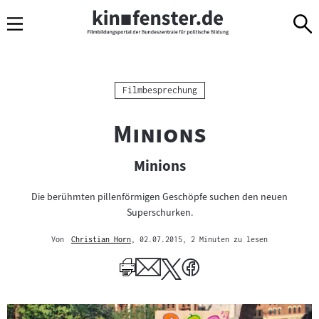
Sprungmarken
Direkt
Direkt
Navigation
zum
zur
Inhalt
Navigation
am
Seitenende
Kategorie:
Filmbesprechung
"
"
Minions
Minions
Die berühmten pillenförmigen Geschöpfe suchen den neuen
Superschurken.
Von
Christian Horn
, 02.07.2015
, 2 Minuten zu lesen
Mehr
zum
Author