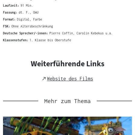
Laufzeit:
91 Min.
Fassung:
dt. F., OmU
Format:
Digital, Farbe
FSK:
Ohne Altersbeschränkung
Deutsche Sprecher/-innen:
Pierre Coffin, Carolin Kebekus u.a.
Klassenstufen:
1. Klasse bis Oberstufe
Weiterführende Links
External
Website des Films
Link
Mehr zum Thema