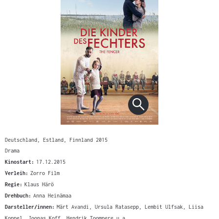
Deutschland, Estland, Finnland 2015
Drama
Kinostart:
17.12.2015
Verleih:
Zorro Film
Regie:
Klaus Härö
Drehbuch:
Anna Heinämaa
Darsteller/innen:
Märt Avandi, Ursula Ratasepp, Lembit Ulfsak, Liisa
Koppel, Joonas Koff, Hendrik Toompere u.a.