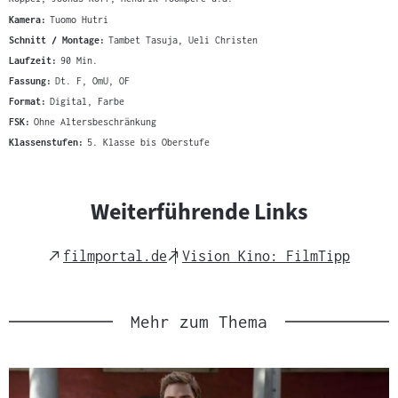
Kamera:
Tuomo Hutri
Schnitt / Montage:
Tambet Tasuja, Ueli Christen
Laufzeit:
90 Min.
Fassung:
Dt. F, OmU, OF
Format:
Digital, Farbe
FSK:
Ohne Altersbeschränkung
Klassenstufen:
5. Klasse bis Oberstufe
Weiterführende Links
External
External
filmportal.de
Vision Kino: FilmTipp
Link
Link
Mehr zum Thema