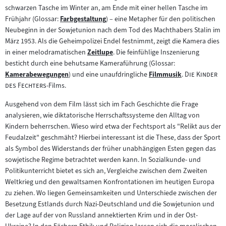
schwarzen Tasche im Winter an, am Ende mit einer hellen Tasche im
Frühjahr (Glossar:
Farbgestaltung
) – eine Metapher für den politischen
Zum
Neubeginn in der Sowjetunion nach dem Tod des Machthabers Stalin im
Inhalt:
März 1953. Als die Geheimpolizei Endel festnimmt, zeigt die Kamera dies
in einer melodramatischen
Zeitlupe
. Die feinfühlige Inszenierung
Zum
besticht durch eine behutsame Kameraführung (Glossar:
Inhalt:
"
Kamerabewegungen
) und eine unaufdringliche
Filmmusik
.
Die Kinder
Zum
Zum
"
des Fechters
-Films.
Inhalt:
Inhalt:
Ausgehend von dem Film lässt sich im Fach Geschichte die Frage
analysieren, wie diktatorische Herrschaftssysteme den Alltag von
Kindern beherrschen. Wieso wird etwa der Fechtsport als "Relikt aus der
Feudalzeit" geschmäht? Hierbei interessant ist die These, dass der Sport
als Symbol des Widerstands der früher unabhängigen Esten gegen das
sowjetische Regime betrachtet werden kann. In Sozialkunde- und
Politikunterricht bietet es sich an, Vergleiche zwischen dem Zweiten
Weltkrieg und den gewaltsamen Konfrontationen im heutigen Europa
zu ziehen. Wo liegen Gemeinsamkeiten und Unterschiede zwischen der
Besetzung Estlands durch Nazi-Deutschland und die Sowjetunion und
der Lage auf der von Russland annektierten Krim und in der Ost-