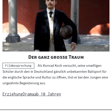
"
"
Der ganz große Traum
Als Konrad Koch versucht, seine unwilligen
Kategorie:
Filmbesprechung
Schüler durch den in Deutschland gänzlich unbekannten Ballsport für
die englische Sprache und Kultur zu öffnen, löst er bei den Jungen eine
ungeahnte Begeisterung aus.
Erziehung
Drama
ab 10 Jahren