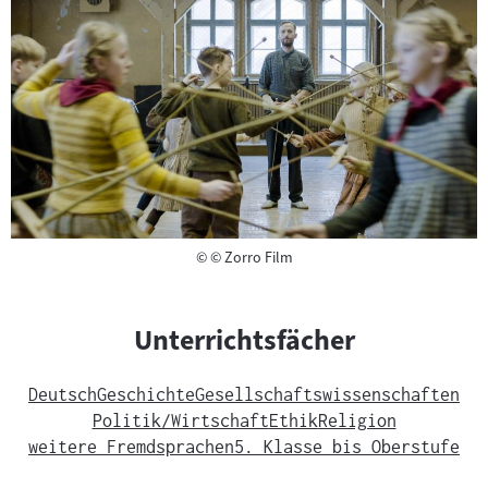
Copyright
©
© Zorro Film
Unterrichtsfächer
Deutsch
Geschichte
Gesellschaftswissenschaften
Politik/Wirtschaft
Ethik
Religion
weitere Fremdsprachen
5. Klasse bis Oberstufe