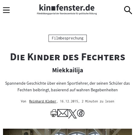
Sprungmarken
Direkt
Direkt
Navigation
zum
zur
Inhalt
Navigation
am
Seitenende
Kategorie:
Filmbesprechung
"
"
Die Kinder des Fechters
Miekkailija
Spannende Geschichte über einen Sportlehrer, der seinen Schüler das
Fechten beibringt, basierend auf wahren Begebenheiten
Von
Reinhard Kleber
, 16.12.2015
, 2 Minuten zu lesen
Mehr
zum
Author