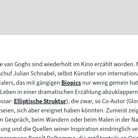
 van Goghs sind wiederholt im Kino erzählt worden. 
chuf Julian Schnabel, selbst Künstler von internati
Malers, das mit gängigen
Biopics
nur wenig gemein hat
Zum
Leben in einer dramatischen Erzählung abzuklappern,
Inhalt:
ossar:
Elliptische Struktur
), die zwar, so Co-Autor (Glo
Zum
l seien, sich aber ereignet haben könnten. Zumeist ze
Inhalt:
m Gespräch, beim Wandern oder beim Malen in der Natu
ng und die Quellen seiner Inspiration eindringlich ve