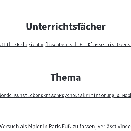
Unterrichtsfächer
st
Ethik
Religion
Englisch
Deutsch
10. Klasse bis Obers
Thema
dende Kunst
Lebenskrisen
Psyche
Diskriminierung & Mob
ersuch als Maler in Paris Fuß zu fassen, verlässt Vin