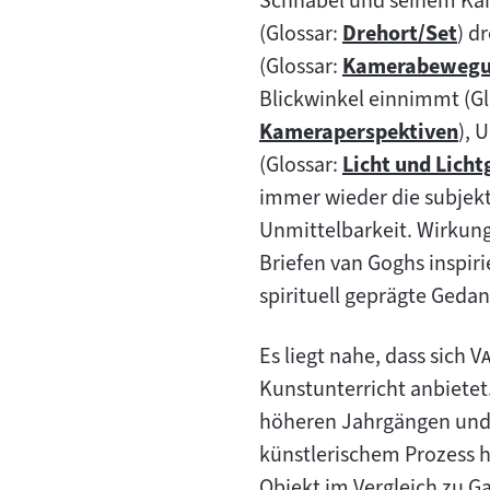
Schnabel und seinem Kam
(Glossar:
Drehort/Set
) d
Zum
(Glossar:
Kamerabewegu
Inhalt:
Zum
Blickwinkel einnimmt (Gl
Inhalt:
Kameraperspektiven
), 
Zum
(Glossar:
Licht und Licht
Inhalt:
Zum
immer wieder die subjekt
Inhalt:
Unmittelbarkeit. Wirkungs
Briefen van Goghs inspirie
spirituell geprägte Geda
"
Es liegt nahe, dass sich
V
Kunstunterricht anbietet
höheren Jahrgängen und 
künstlerischem Prozess h
Objekt im Vergleich zu 