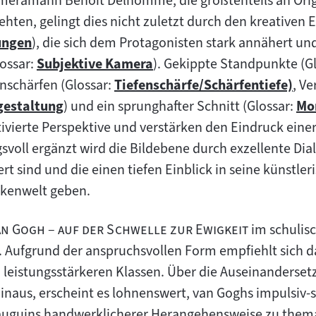
eramann Benoît Delhomme, die größtenteils an Orig
rehten, gelingt dies nicht zuletzt durch den kreative
ngen
), die sich dem Protagonisten stark annähert u
ossar:
Subjektive Kamera
). Gekippte Standpunkte (Gl
Zum
Unschärfen (Glossar:
Tiefenschärfe/Schärfentiefe)
, V
Inhalt:
Zum
gestaltung
) und ein sprunghafter Schnitt (Glossar:
Mo
Inhalt:
Zu
ivierte Perspektive und verstärken den Eindruck eine
Inh
voll ergänzt wird die Bildebene durch exzellente Dial
rt sind und die einen tiefen Einblick in seine künstler
nkenwelt geben.
"
an Gogh – auf der Schwelle zur Ewigkeit
im schulis
. Aufgrund der anspruchsvollen Form empfiehlt sich da
leistungsstärkeren Klassen. Über die Auseinanderset
inaus, erscheint es lohnenswert, van Goghs impulsiv
Gauguins handwerklicherer Herangehensweise zu thema