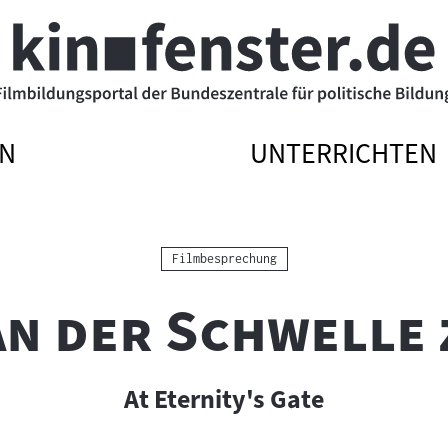
N
UNTERRICHTEN
ATIONSMENÜ
ATIONSMENÜ
NAVIGATIONSME
NAVIGATIONSME
N
SSEN
ÖFFNEN
SCHLIESSEN
Kategorie:
Filmbesprechung
An der Schwelle 
At Eternity's Gate