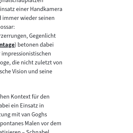
inalschauplätzen
n Einsatz einer Handkamera
nd immer wieder seinen
ossar:
erzerrungen, Gegenlicht
ntage
) betonen dabei
m
r impressionistischen
alt:
oge, die nicht zuletzt von
ische Vision und seine
chen Kontext für den
bei ein Einsatz in
zung mit van Goghs
-spontanes Malen vor dem
tisieren – Schnabel