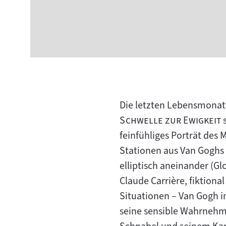
Die letzten Lebensmonate
"
Schwelle zur Ewigkeit
s
feinfühliges Porträt des 
Stationen aus Van Goghs 
elliptisch aneinander (Gl
Claude Carrière, fiktiona
Situationen – Van Gogh i
seine sensible Wahrnehmu