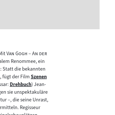
"
Mit
Van Gogh – An der
onalem Renommee, ein
: Statt die bekannten
 fügt der Film
Szenen
Zum
ssar:
Drehbuch
) Jean-
Zum
Inhalt:
igen sie unspektakuläre
Inhalt:
r –, die seine Unrast,
rmitteln. Regisseur