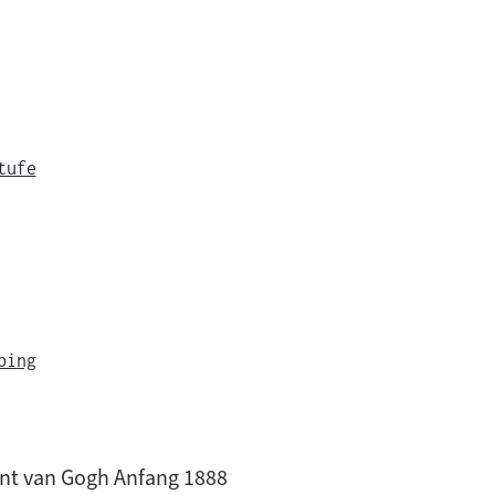
tufe
bing
cent van Gogh Anfang 1888