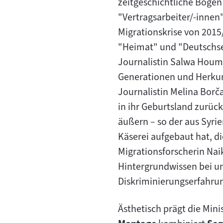
zeitgeschichtliche Bogen
"Vertragsarbeiter/-innen
Migrationskrise von 2015
"Heimat" und "Deutschsei
Journalistin Salwa Houms
Generationen und Herkun
Journalistin Melina Borč
in ihr Geburtsland zurüc
äußern – so der aus Syri
Käserei aufgebaut hat, di
Migrationsforscherin Nai
Hintergrundwissen bei un
Diskriminierungserfahru
Ästhetisch prägt die Mini