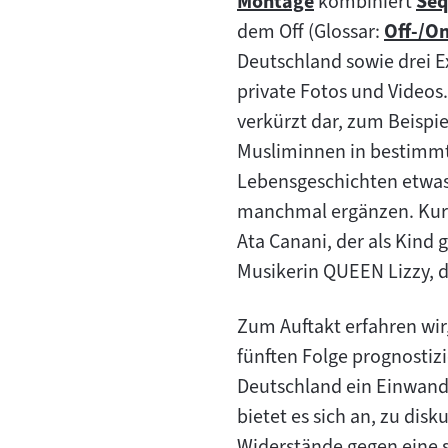
Montage
kombiniert
Seq
Zum
Zu
dem Off (Glossar:
Off-/O
Inhalt:
Zum
Inh
Deutschland sowie drei 
Inhalt:
private Fotos und Videos
verkürzt dar, zum Beispie
Musliminnen in bestimmte
Lebensgeschichten etwas 
manchmal ergänzen. Kurz
Ata Canani, der als Kind 
Musikerin QUEEN Lizzy, 
Zum Auftakt erfahren wir
fünften Folge prognostizi
Deutschland ein Einwande
bietet es sich an, zu dis
Widerstände gegen eine s