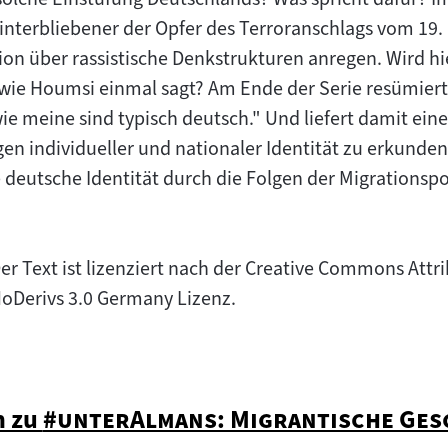
nterbliebener der Opfer des Terroranschlags vom 19.
xion über rassistische Denkstrukturen anregen. Wird hi
wie Houmsi einmal sagt? Am Ende der Serie resümiert
ie meine sind typisch deutsch." Und liefert damit ei
en individueller und nationaler Identität zu erkunde
 deutsche Identität durch die Folgen der Migrationspo
er Text ist lizenziert nach der Creative Commons At
oDerivs 3.0 Germany Lizenz.
"
n zu
#unterAlmans: Migrantische Ges