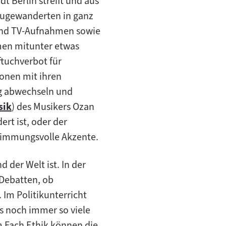
t Berlin streift und aus
 Zugewanderten in ganz
 und TV-Aufnahmen sowie
emen mitunter etwas
ftuchverbot für
sonen mit ihren
ig abwechseln und
sik
) des Musikers Ozan
rt ist, oder der
timmungsvolle Akzente.
der Welt ist. In der
 Debatten, ob
Im Politikunterricht
 es noch immer so viele
m Fach Ethik können die