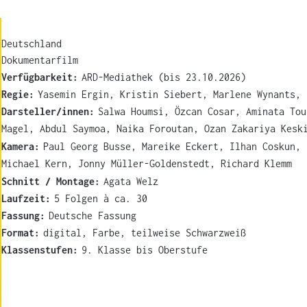
Deutschland
Dokumentarfilm
Verfügbarkeit:
ARD-Mediathek (bis 23.10.2026)
Regie:
Yasemin Ergin, Kristin Siebert, Marlene Wynants, 
Darsteller/innen:
Salwa Houmsi, Özcan Cosar, Aminata Tou
Magel, Abdul Saymoa, Naika Foroutan, Ozan Zakariya Kesk
Kamera:
Paul Georg Busse, Mareike Eckert, Ilhan Coskun, 
Michael Kern, Jonny Müller-Goldenstedt, Richard Klemm
Schnitt / Montage:
Agata Welz
Laufzeit:
5 Folgen à ca. 30
Fassung:
Deutsche Fassung
Format:
digital, Farbe, teilweise Schwarzweiß
Klassenstufen:
9. Klasse bis Oberstufe