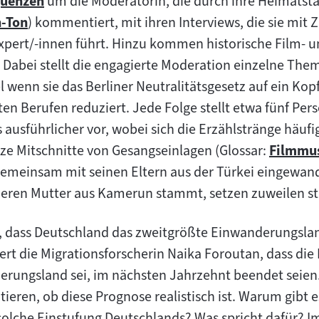
uenzen
um die Moderatorin, die durch ihre Heimatstad
m
n-Ton
) kommentiert, mit ihren Interviews, die sie mit
alt:
Expert/-innen führt. Hinzu kommen historische Film-
. Dabei stellt die engagierte Moderation einzelne Th
l wenn sie das Berliner Neutralitätsgesetz auf ein Kop
n Berufen reduziert. Jede Folge stellt etwa fünf Per
ausführlicher vor, wobei sich die Erzählstränge häuf
e Mitschnitte von Gesangseinlagen (Glossar:
Filmmu
Zum
gemeinsam mit seinen Eltern aus der Türkei eingewande
Inhalt:
deren Mutter aus Kamerun stammt, setzen zuweilen s
, dass Deutschland das zweitgrößte Einwanderungsland 
ert die Migrationsforscherin Naika Foroutan, dass die
rungsland sei, im nächsten Jahrzehnt beendet seien. 
kutieren, ob diese Prognose realistisch ist. Warum gibt
olche Einstufung Deutschlands? Was spricht dafür? I