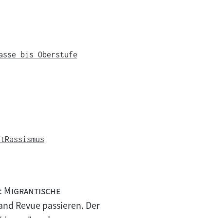
asse bis Oberstufe
ft
Rassismus
 Migrantische
and Revue passieren. Der