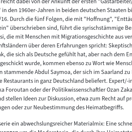
 reicht dabei von der Ankunft der ersten "Gastarbeite
" in den 1960er-Jahren in beiden deutschen Staaten b
/16. Durch die fünf Folgen, die mit "Hoffnung", "Entt
n" überschrieben sind, führt die syrischstämmige Be
i, die mit Menschen mit Migrationsgeschichte aus v
ftsländern über deren Erfahrungen spricht: Skeptisc
ak, die sich als Deutsche gefühlt hat, aber nach dem 
kgeschickt wurde, kommen ebenso zu Wort wie Mensche
en stammende Abdul Saymoa, der sich im Saarland zu H
e Restaurants in ganz Deutschland beliefert. Expert/-i
ka Foroutan oder der Politikwissenschaftler Ozan Zaka
d stellen Ideen zur Diskussion, etwa zum Recht auf p
ngen oder zur Neubestimmung des Heimatbegriffs.
serie ein abwechslungsreicher Materialmix: Eine schne