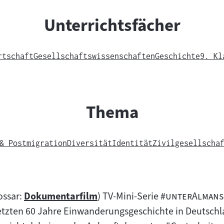
Unterrichtsfächer
rtschaft
Gesellschaftswissenschaften
Geschichte
9. Kl
Thema
& Postmigration
Diversität
Identität
Zivilgesellscha
"
ossar:
Dokumentarfilm
) TV-Mini-Serie
#unterAlmans:
Zum
letzten 60 Jahre Einwanderungsgeschichte in Deutschl
Inhalt: