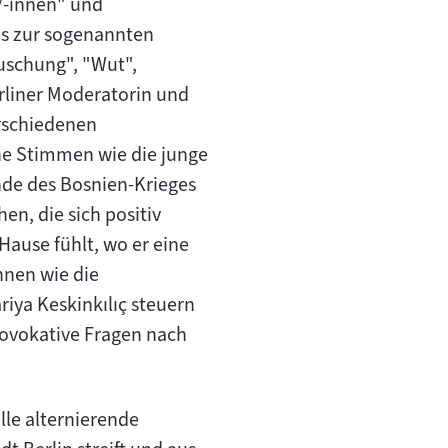
r/-innen" und
is zur sogenannten
äuschung", "Wut",
rliner Moderatorin und
erschiedenen
he Stimmen wie die junge
Ende des Bosnien-Krieges
n, die sich positiv
ause fühlt, wo er eine
nnen wie die
riya Keskinkılıç steuern
rovokative Fragen nach
lle alternierende