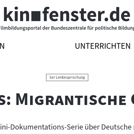
N
UNTERRICHTEN
ATIONSMENÜ
ATIONSMENÜ
NAVIGATIONSME
NAVIGATIONSME
N
SSEN
ÖFFNEN
SCHLIESSEN
Kategorie:
Serienbesprechung
: Migrantische 
ini-Dokumentations-Serie über Deutsche 