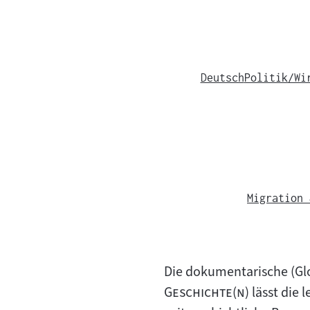
Deutsch
Politik/Wi
Migration 
Die dokumentarische (Gl
"
Geschichte(n)
lässt die 