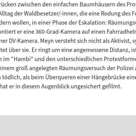
brücken zwischen den einfachen Baumhäusern des Pro
ltag der Waldbesetzer/-innen, die eine Rodung des Fo
ern wollen, in einer Phase der Eskalation: Räumung
tiert er eine 360-Grad-Kamera auf einen Fahrradhelm
er DV-Kamera. Meyn versteht sich nicht als Aktivist, 
et über sie. Er ringt um eine angemessene Distanz, is
en im "Hambi" und den unterschiedlichen Protestfor
 einem groß angelegten Räumungsversuch der Polizei
 tödlich, als beim Überqueren einer Hängebrücke eine
hat er in diesem Augenblick ungesichert gefilmt.