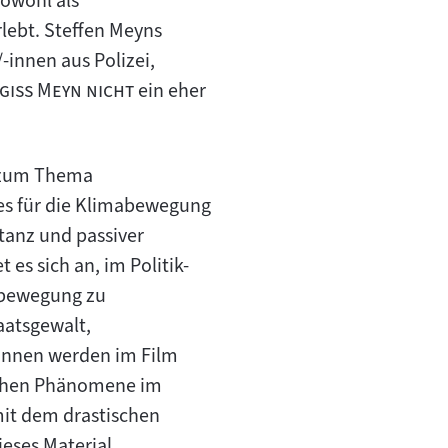
sowohl als
lebt. Steffen Meyns
innen aus Polizei,
"
giss Meyn nicht
ein eher
n zum Thema
es für die Klimabewegung
tanz und passiver
es sich an, im Politik-
tbewegung zu
aatsgewalt,
/-innen werden im Film
lichen Phänomene im
mit dem drastischen
ieses Material