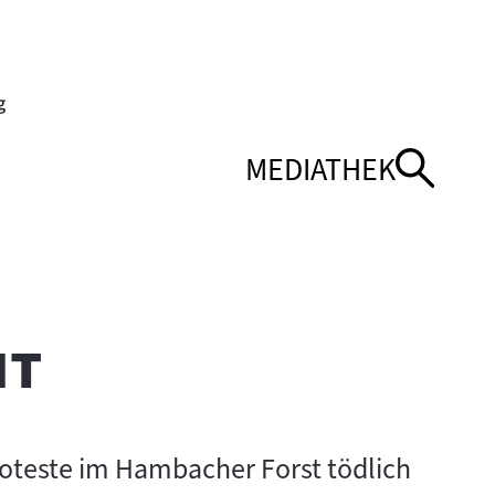
MEDIATHEK
NÜ
NÜ
NAVIGATIONSMEN
NAVIGATIONSMEN
ÖFFNEN
SCHLIESSEN
"
ht
oteste im Hambacher Forst tödlich