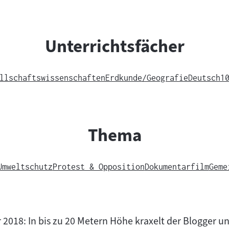
Unterrichtsfächer
llschaftswissenschaften
Erdkunde/Geografie
Deutsch
1
Thema
Umweltschutz
Protest & Opposition
Dokumentarfilm
Geme
2018: In bis zu 20 Metern Höhe kraxelt der Blogger u