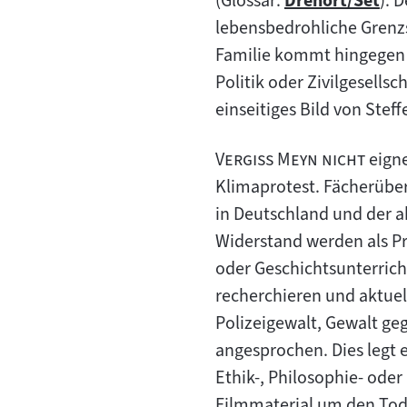
(Glossar:
Drehort/Set
): 
Zum
lebensbedrohliche Grenzs
Inhalt:
Familie kommt hingegen i
Politik oder Zivilgesell
einseitiges Bild von Ste
"
"
Vergiss Meyn nicht
eigne
Klimaprotest. Fächerübe
in Deutschland und der a
Widerstand werden als Pro
oder Geschichtsunterric
recherchieren und aktuel
Polizeigewalt, Gewalt ge
angesprochen. Dies legt 
Ethik-, Philosophie- ode
Filmmaterial um den Tod 