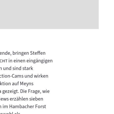
rende, bringen Steffen
"
icht
in einen eingängigen
 und sind stark
Action-Cams und wirken
aktion auf Meyns
gezeigt. Die Frage, wie
iews erzählen sieben
en im Hambacher Forst