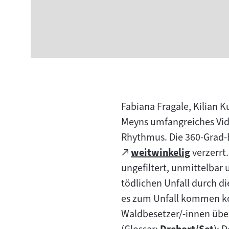
Fabiana Fragale, Kilian 
Meyns umfangreiches Vid
Rhythmus. Die 360-Grad-B
Zum
weitwinkelig
verzerrt
(öffnet
externen
ungefiltert, unmittelbar 
im
Inhalt:
tödlichen Unfall durch 
neuen
es zum Unfall kommen kon
Tab)
Waldbesetzer/-innen übe