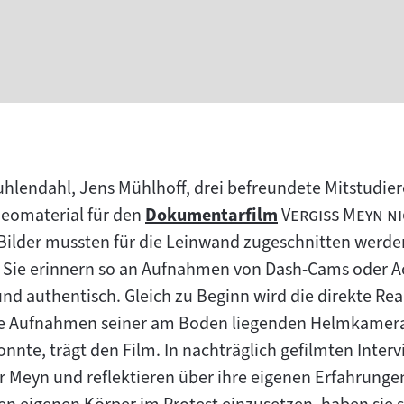
Kuhlendahl, Jens Mühlhoff, drei befreundete Mitstudie
"
eomaterial für den
Dokumentarfilm
Vergiss Meyn n
Zum
ilder mussten für die Leinwand zugeschnitten werden
Inhalt:
. Sie erinnern so an Aufnahmen von Dash-Cams oder 
und authentisch. Gleich zu Beginn wird die direkte Re
die Aufnahmen seiner am Boden liegenden Helmkamera 
nte, trägt den Film. In nachträglich gefilmten Interv
r Meyn und reflektieren über ihre eigenen Erfahrung