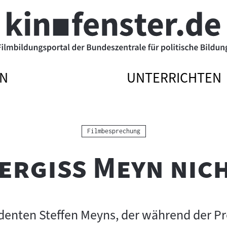
N
UNTERRICHTEN
ATIONSMENÜ
ATIONSMENÜ
NAVIGATIONSME
NAVIGATIONSME
N
SSEN
ÖFFNEN
SCHLIESSEN
Kategorie:
Filmbesprechung
ergiss Meyn nic
enten Steffen Meyns, der während der Pr