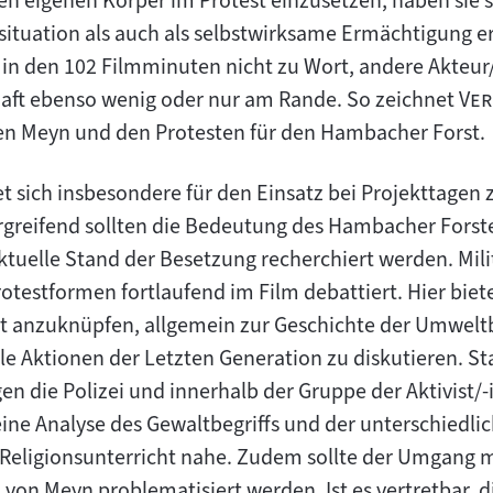
Den eigenen Körper im Protest einzusetzen, haben sie 
ituation als auch als selbstwirksame Ermächtigung er
n den 102 Filmminuten nicht zu Wort, andere Akteur/-
"
schaft ebenso wenig oder nur am Rande. So zeichnet
Ver
ffen Meyn und den Protesten für den Hambacher Forst.
t sich insbesondere für den Einsatz bei Projekttage
rgreifend sollten die Bedeutung des Hambacher Forst
ktuelle Stand der Besetzung recherchiert werden. Mili
testformen fortlaufend im Film debattiert. Hier bietet 
ht anzuknüpfen, allgemein zur Geschichte der Umwel
le Aktionen der Letzten Generation zu diskutieren. St
gen die Polizei und innerhalb der Gruppe der Aktivist
eine Analyse des Gewaltbegriffs und der unterschied
r Religionsunterricht nahe. Zudem sollte der Umgang 
von Meyn problematisiert werden. Ist es vertretbar, d