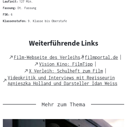
Laufzeit:
127 Min.
Fassung:
Dt. Fassung
FSK:
6
Klassenstufen:
9. Klasse bis Oberstufe
Weiterführende Links
External
External
Film-Webseite des Verleihs
filmportal.de
Link
Link
External
Vision Kino: FilmTipp
Link
External
X Verleih: Schulheft zum Film
Link
Videokritik und Interviews mit Regisseurin
External
Agnieszka Holland und Darsteller Idan Weiss
Link
Mehr zum Thema