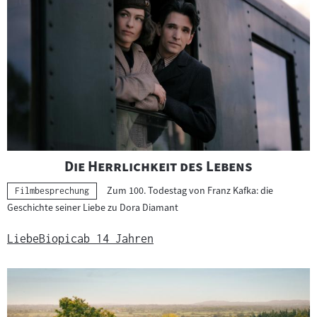
"
"
Die Herrlichkeit des Lebens
Zum 100. Todestag von Franz Kafka: die
Kategorie:
Filmbesprechung
Geschichte seiner Liebe zu Dora Diamant
Liebe
Biopic
ab 14 Jahren