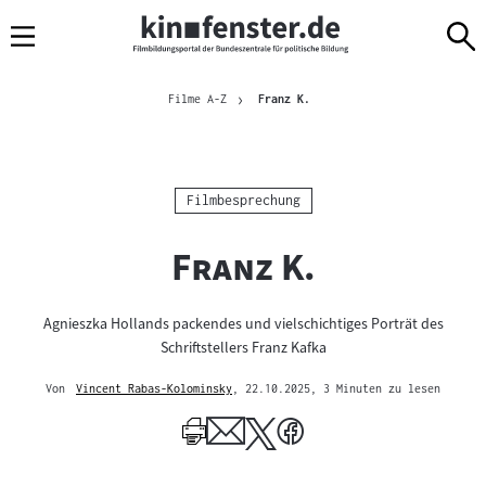
Sprungmarken
Direkt
Direkt
Navigation
zum
zur
Inhalt
Navigation
Brotkrümelnavigation
am
Aktuelle Seite
Filme A-Z
Franz K.
Seitenende
Kategorie:
Filmbesprechung
"
"
Franz K.
Agnieszka Hollands packendes und vielschichtiges Porträt des
Schriftstellers Franz Kafka
Von
Vincent Rabas-Kolominsky
, 22.10.2025
, 3 Minuten zu lesen
Mehr
zum
Author