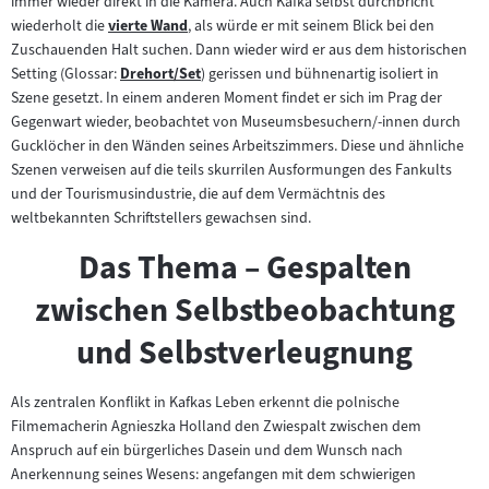
immer wieder direkt in die Kamera. Auch Kafka selbst durchbricht
wiederholt die
vierte Wand
, als würde er mit seinem Blick bei den
Zum
Zuschauenden Halt suchen. Dann wieder wird er aus dem historischen
Inhalt:
Setting (Glossar:
Drehort/Set
) gerissen und bühnenartig isoliert in
Zum
Szene gesetzt. In einem anderen Moment findet er sich im Prag der
Inhalt:
Gegenwart wieder, beobachtet von Museumsbesuchern/-innen durch
Gucklöcher in den Wänden seines Arbeitszimmers. Diese und ähnliche
Szenen verweisen auf die teils skurrilen Ausformungen des Fankults
und der Tourismusindustrie, die auf dem Vermächtnis des
weltbekannten Schriftstellers gewachsen sind.
Das Thema – Gespalten
zwischen Selbstbeobachtung
und Selbstverleugnung
Als zentralen Konflikt in Kafkas Leben erkennt die polnische
Filmemacherin Agnieszka Holland den Zwiespalt zwischen dem
Anspruch auf ein bürgerliches Dasein und dem Wunsch nach
Anerkennung seines Wesens: angefangen mit dem schwierigen