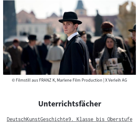
Copyright
©
Filmstill aus FRANZ K, Marlene Film Production | X Verleih AG
Unterrichtsfächer
Deutsch
Kunst
Geschichte
9. Klasse bis Oberstufe