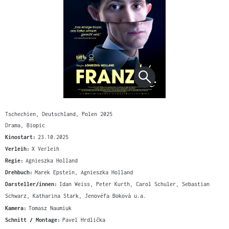
Tschechien, Deutschland, Polen 2025
Drama, Biopic
Kinostart:
23.10.2025
Verleih:
X Verleih
Regie:
Agnieszka Holland
Drehbuch:
Marek Epstein, Agnieszka Holland
Darsteller/innen:
Idan Weiss, Peter Kurth, Carol Schuler, Sebastian
Schwarz, Katharina Stark, Jenovéfa Boková u.a.
Kamera:
Tomasz Naumiuk
Schnitt / Montage:
Pavel Hrdlička