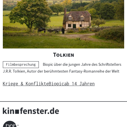
"
"
Tolkien
Biopic über die jungen Jahre des Schriftstellers
Kategorie:
Filmbesprechung
J.R.R. Tolkien, Autor der berühmtesten Fantasy-Romanreihe der Welt
Kriege & Konflikte
Biopic
ab 14 Jahren