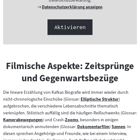
Datenschutzerklärung.
Externer
Datenschutzerklärung anzeigen
Link:
Aktivieren
Filmische Aspekte: Zeitsprünge
und Gegenwartsbezüge
Die lineare Erzählung von Kafkas Biografie wird immer wieder durch
nicht-chronologische Einschübe (Glossar:
Elliptische Struktur
)
Zum
aufgebrochen, die verschiedene Lebensabschnitte thematisch
Inhalt:
verknüpfen. Stilistisch auffällig sind die häufigen Reißschwenks (Glossar:
Kamerabewegungen
) und Crash-
Zooms
, besonders in einigen
Zum
Zum
dokumentarisch anmutenden (Glossar:
Dokumentarfilm
)
Szenen
. In
Inhalt:
Inhalt:
Zum
Zum
diesen sprechen Angehörige und Freunde, wie bei einem Interview,
Inhalt:
Inhalt: