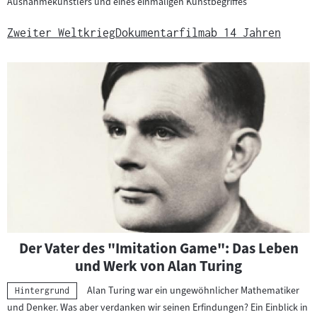
Ausnahmekünstlers und eines einmaligen Kunstbegriffes
:
Zweiter Weltkrieg
Dokumentarfilm
ab 14 Jahren
Der Vater des "Imitation Game": Das Leben
und Werk von Alan Turing
Alan Turing war ein ungewöhnlicher Mathematiker
Kategorie:
Hintergrund
und Denker. Was aber verdanken wir seinen Erfindungen? Ein Einblick in