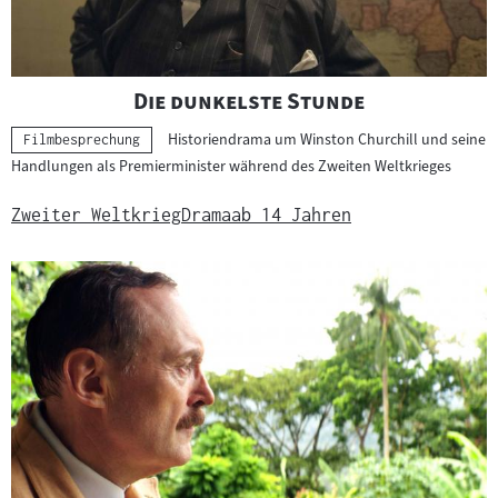
"
"
Die dunkelste Stunde
Historiendrama um Winston Churchill und seine
Kategorie:
Filmbesprechung
Handlungen als Premierminister während des Zweiten Weltkrieges
Zweiter Weltkrieg
Drama
ab 14 Jahren