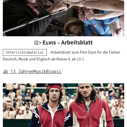
U
"
"
Elvis
– Arbeitsblatt
n
"
"
Arbeitsblatt zum Film
Elvis
für die Fächer
Kategorie:
Unterrichtsmaterial
t
Deutsch, Musik und Englisch ab Klasse 8, ab 13 J.
e
r
ab 13 Jahren
Musik
Biopic
r
i
c
h
t
s
m