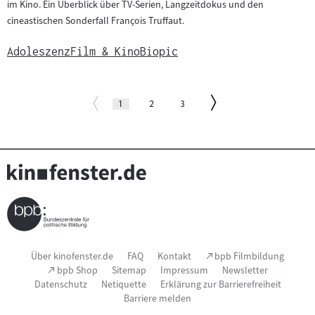
im Kino. Ein Überblick über TV-Serien, Langzeitdokus und den
cineastischen Sonderfall François Truffaut.
Adoleszenz
Film & Kino
Biopic
Paginierung
Zur
Zur
Seite
(aktuelle
Seite
Seite
1
2
3
Seite)
vorherigen
nächsten
Seite
Seite
Seitenfußnavigation
(Link
Über kinofenster.de
FAQ
Kontakt
bpb Filmbildung
öffnet
(Link
bpb Shop
Sitemap
Impressum
Newsletter
im
öffnet
Datenschutz
Netiquette
Erklärung zur Barrierefreiheit
neuen
im
Fenster)
Barriere melden
neuen
Fenster)