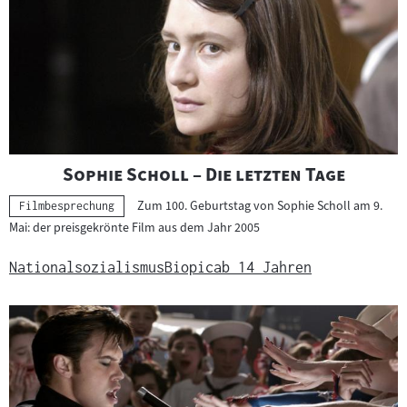
h
e
r
g
e
b
n
i
"
"
Sophie Scholl – Die letzten Tage
s
Zum 100. Geburtstag von Sophie Scholl am 9.
s
Kategorie:
Filmbesprechung
Mai: der preisgekrönte Film aus dem Jahr 2005
e
Nationalsozialismus
Biopic
ab 14 Jahren