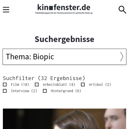
Sprungmarken
Direkt
Direkt
Navigation
zum
zur
Inhalt
Navigation
am
Seitenende
Suche
rgebnisse
Suchwort
Suchfilter (32 Ergebnisse)
Ergebnisse
Ergebnisse
Ergebnisse
Film
(
18
)
Arbeitsblatt
(
4
)
Artikel
(
2
)
Ergebnisse
Ergebnisse
Interview
(
2
)
Hintergrund
(
6
)
32
Ergebnisse
S
wurden
u
gefunden.
c