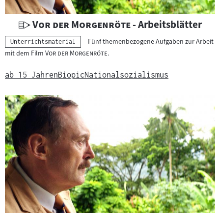
U
"
"
Vor der Morgenröte
- Arbeitsblätter
n
Fünf themenbezogene Aufgaben zur Arbeit
Kategorie:
Unterrichtsmaterial
t
"
"
mit dem Film
Vor der Morgenröte
.
e
r
ab 15 Jahren
Biopic
Nationalsozialismus
r
i
c
h
t
s
m
a
t
e
r