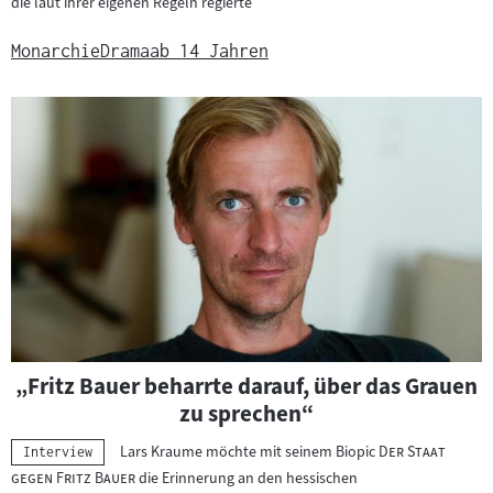
die laut ihrer eigenen Regeln regierte
l
:
Monarchie
Drama
ab 14 Jahren
„Fritz Bauer beharrte darauf, über das Grauen
zu sprechen“
"
Lars Kraume möchte mit seinem Biopic
Der Staat
Kategorie:
Interview
"
gegen Fritz Bauer
die Erinnerung an den hessischen