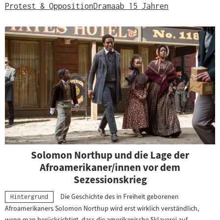
Protest & Opposition
Drama
ab 15 Jahren
Solomon Northup und die Lage der
Afroamerikaner/innen vor dem
Sezessionskrieg
Die Geschichte des in Freiheit geborenen
Kategorie:
Hintergrund
Afroamerikaners Solomon Northup wird erst wirklich verständlich,
wenn man berücksichtigt, dass die amerikanische Sklaverei auf