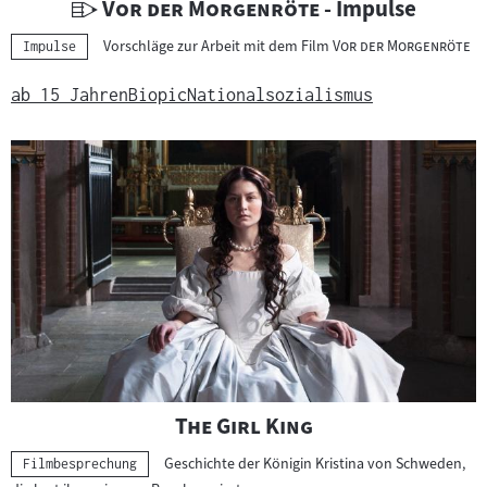
i
U
"
"
Vor der Morgenröte
- Impulse
a
n
"
"
Vorschläge zur Arbeit mit dem Film
Vor der Morgenröte
Kategorie:
Impulse
l
t
:
e
ab 15 Jahren
Biopic
Nationalsozialismus
r
r
i
c
h
t
s
m
a
t
e
r
"
"
The Girl King
i
Geschichte der Königin Kristina von Schweden,
Kategorie:
a
Filmbesprechung