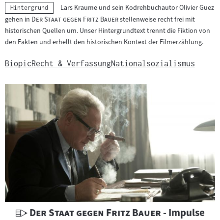
Lars Kraume und sein Kodrehbuchautor Olivier Guez
Kategorie:
Hintergrund
"
"
gehen in
Der Staat gegen Fritz Bauer
stellenweise recht frei mit
historischen Quellen um. Unser Hintergrundtext trennt die Fiktion von
den Fakten und erhellt den historischen Kontext der Filmerzählung.
Biopic
Recht & Verfassung
Nationalsozialismus
U
"
"
Der Staat gegen Fritz Bauer
- Impulse