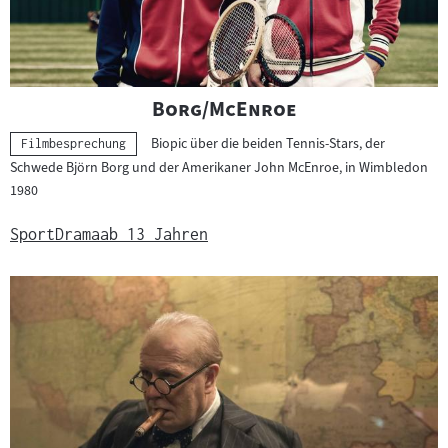
a
t
e
r
i
"
"
Borg/McEnroe
a
Biopic über die beiden Tennis-Stars, der
Kategorie:
Filmbesprechung
l
Schwede Björn Borg und der Amerikaner John McEnroe, in Wimbledon
:
1980
Sport
Drama
ab 13 Jahren