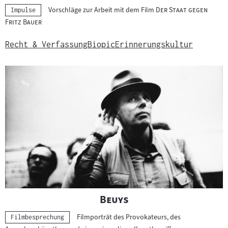
n
"
Vorschläge zur Arbeit mit dem Film
Der Staat gegen
Kategorie:
Impulse
t
"
Fritz Bauer
e
r
Recht & Verfassung
Biopic
Erinnerungskultur
r
i
c
h
t
s
m
a
t
e
r
i
"
"
Beuys
a
Filmporträt des Provokateurs, des
Kategorie:
Filmbesprechung
l