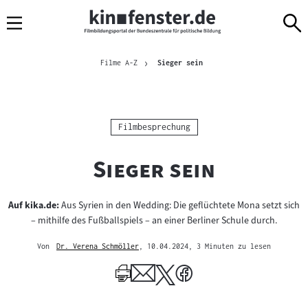
Sprungmarken
Direkt
Direkt
Navigation
zum
zur
Inhalt
Navigation
Brotkrümelnavigation
am
Aktuelle Seite
Filme A-Z
Sieger sein
Seitenende
Kategorie:
Filmbesprechung
"
"
Sieger sein
Auf kika.de:
Aus Syrien in den Wedding: Die geflüchtete Mona setzt sich
– mithilfe des Fußballspiels – an einer Berliner Schule durch.
Von
Dr. Verena Schmöller
, 10.04.2024
, 3 Minuten zu lesen
Mehr
zum
Author