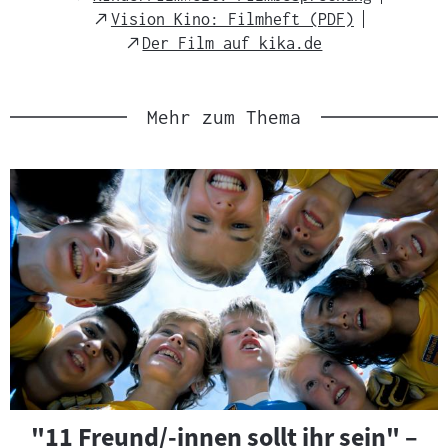
Link
External
Vision Kino: Filmheft (PDF)
Link
External
Der Film auf kika.de
Link
Mehr zum Thema
Slider
überspringen
und
zur
nächsten
Sprungmarke
springen
"11 Freund/-innen sollt ihr sein" –