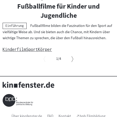
Fußballfilme für Kinder und
Jugendliche
Fußballfilme bilden die Faszination für den Sport auf
Kategorie:
Einführung
vielfältige Weise ab. Und sie bieten auch die Chance, mit Kindern über
wichtige Themen zu sprechen, die über den Fußball hinausreichen.
Kinderfilm
Sport
Körper
von
1
/4
Slider
überspringen
und
zur
vorgelagerten
Sprungmarke
springen
Seitenfußnavigation
(Link
Über kinofenster.de
FAQ
Kontakt
bpb Filmbildung