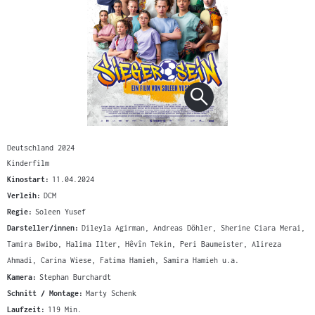
Deutschland 2024
Kinderfilm
Kinostart:
11.04.2024
Verleih:
DCM
Regie:
Soleen Yusef
Darsteller/innen:
Dileyla Agirman, Andreas Döhler, Sherine Ciara Merai,
Tamira Bwibo, Halima Ilter, Hêvîn Tekin, Peri Baumeister, Alireza
Ahmadi, Carina Wiese, Fatima Hamieh, Samira Hamieh u.a.
Kamera:
Stephan Burchardt
Schnitt / Montage:
Marty Schenk
Laufzeit:
119 Min.