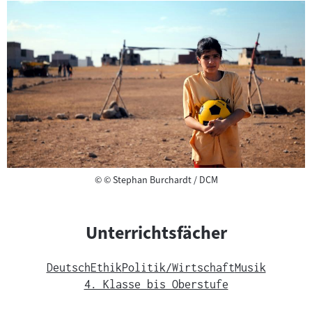
Copyright
©
© Stephan Burchardt / DCM
Unterrichtsfächer
Deutsch
Ethik
Politik/Wirtschaft
Musik
4. Klasse bis Oberstufe