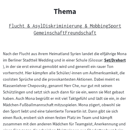
Thema
Flucht & Asyl
Diskriminierung & Mobbing
Sport
Gemeinschaft
Freundschaft
Nach der Flucht aus ihrem Heimatland Syrien landet die elfjährige Mona
im Berliner Stadtteil Wedding und in einer Schule (Glossar:
Set/Drehort
Zum
), in der sie erst einmal gemobbt wird und generell ein rauer Ton
Inhalt:
vorherrscht. Hier kämpfen alle Schüler/-innen um Aufmerksamkeit, die
coolsten Sprüche und die provokantesten Aktionen. Dabei meint es
Klassenlehrer Chepovsky, genannt Herr Che, nur gut mit seinen
Schützlingen und setzt sich auch dann für sie ein, wenn sie Mist gebaut
haben. Auch Mona begrüßt er mit viel Taktgefühl und lädt sie ein, in der
Mädchen-Fußballmannschaft mitzuspielen. Mona zögert, obwohl sie
den Sport liebt und eine talentierte Torwartin ist. Dann gibt sie sich
einen Ruck, erobert sich einen festen Platz im Team und kämpft
zusammen mit den anderen Mädchen für Teamgeist, Anerkennung und