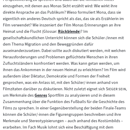
einzugehen, mit denen aus Monas Sicht erzählt wird: Wie wirkt ihre
direkte Ansprache an das Publikum? Wieso formuliert Mona, dass sie
eigentlich ein anderes Deutsch spricht als das, das sie als Erzählerin im
Film verwendet? Wie inszeniert der Film Monas Erinnerungen an ihre
Heimat und die Flucht (Glossar:
Rückblende
)? Im
Zum
gesellschaftskundlichen Unterricht können sich die Schüler-/innen mit
Inhalt:
dem Thema Migration und den Beweggründen dafür
auseinanderzusetzen. Dabei sollte auch diskutiert werden, mit welchen
Herausforderungen und Problemen geflüchtete Menschen in ihren
Zufluchtsländern konfrontiert werden. Was kann getan werden, um
ihnen das Ankommen in der neuen Heimat zu erleichtern? Im Film wird
außerdem über Diktatur, Demokratie und Formen der Freiheit
gesprochen, was ein Anlass ist, mit den Schüler/-innen anhand von
"
"
Filmzitaten darüber zu diskutieren. Nicht zuletzt eignet sich
Sieger sein
,
um Merkmale des
Genres
Sportfilm zu analysieren und in diesem
Zum
Zusammenhang über die Funktion des Fußballs für die Geschichte des
Inhalt:
Films zu sprechen. In einer Gegenüberstellung der beiden Finale-Teams
können die Schüler/-innen die Figurengruppen beschreiben und ihre
Merkmale und Stereotypisierungen – auch anhand des Kostümbilds –
erarbeiten. Im Fach Musik lohnt sich eine Beschäftigung mit dem