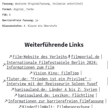
Fassung:
deutsche Originalfassung, teilweise untertitelt
Format:
digital, Farbe
FSK:
6
Barrierefreie Fassung:
ja
Klassenstufen:
4. Klasse bis Oberstufe
Weiterführende Links
External
External
Film-Website des Verleihs
filmportal.de
Link
Link
Internationale Filmfestspiele Berlin 2024:
External
Informationen zum Film
Link
External
Vision Kino: FilmTipp
Link
fluter.de: "Frieden ist ein Privileg" –
External
Interview mit der Regisseurin Soleen Yusef
Link
External
hanisauland.de: Länder A bis Z: Syrien
Link
External
hanisauland.de: Lexikon: Flüchtling
Link
External
Informationen zur barrierefreien Filmfassung
Link
External
KinderFilmWelt: Filmbesprechung