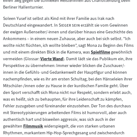
einen Sieg gegen die schnieken Meisterinnen aus Charlottenburg beim
Berliner Hallenturnier.
Soleen Yusef ist selbst als Kind mit ihrer Familie aus Irak nach
"
"
Deutschland eingewandert. In
Sieger sein
erzählt sie vom Gewinnen
der ewigen Außenseiter/-innen und darüber hinaus eine Geschichte des
Ankommens – in einem neuen Zuhause, aber auch bei sich selbst. "Ich
wollte nicht flüchten, ich wollte bleiben", sagt Mona zu Beginn des Films
und mit einem direkten Blick in die Kamera, was
Spielfilme
gewöhnlich
Zum
vermeiden (Glossar:
Vierte Wand
). Damit lädt sie das Publikum ein, ihre
Zum
Inhalt:
Perspektive zu übernehmen: Immer wieder blicken die Zuschauer/-
Inhalt:
innen in die Gefühls- und Gedankenwelt der Hauptfigur und können
nachempfinden, wie es ihr am ersten Schultag, bei den Hänseleien ihrer
Mitschüler-/innen oder zu Hause in der kurdischen Familie geht. Über
den Sport verschafft sich Mona nicht nur Respekt, sondern erlebt auch,
was es heißt, sich zu behaupten, für ihre Leidenschaft zu kämpfen,
Fehler zuzugeben und füreinander einzustehen. Der Ton des durchaus
mit Stereotypisierungen arbeitenden Films ist humorvoll, aber auch
authentisch hart und bisweilen aggressiv, was sich auch in der
gewählten
Filmmusik
widerspiegelt, die von starken urbanen
Zum
Rhythmen, markantem Hip-Hop-Sprechgesang und zwischendurch
Inhalt: