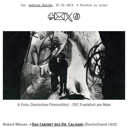
Von
Andreas Busche
, 03.02.2014
, 4 Minuten zu lesen
Mehr
zum
Author
Copyright
©
Foto: Deutsches Filminstitut – DIF, Frankfurt am Main
Zum
"
"
Robert Wienes
Das Cabinet des Dr. Caligari
(Deutschland 1920)