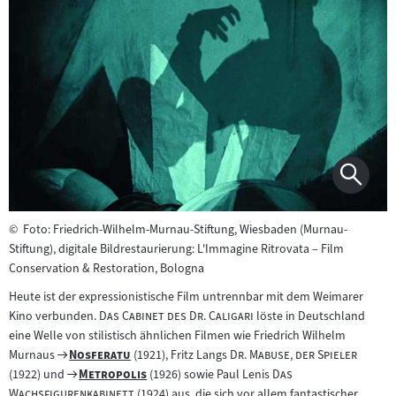
©
Foto: Friedrich-Wilhelm-Murnau-Stiftung, Wiesbaden (Murnau-
Stiftung), digitale Bildrestaurierung: L'Immagine Ritrovata – Film
Conservation & Restoration, Bologna
Heute ist der expressionistische Film untrennbar mit dem Weimarer
"
"
Kino verbunden.
Das Cabinet des Dr. Caligari
löste in Deutschland
eine Welle von stilistisch ähnlichen Filmen wie Friedrich Wilhelm
Zum
"
"
"
"
Murnaus
Nosferatu
(1921), Fritz Langs
Dr. Mabuse, der Spieler
Filmarchiv:
Zum
"
"
"
(1922) und
Metropolis
(1926) sowie Paul Lenis
Das
Filmarchiv:
"
Wachsfigurenkabinett
(1924) aus, die sich vor allem fantastischer