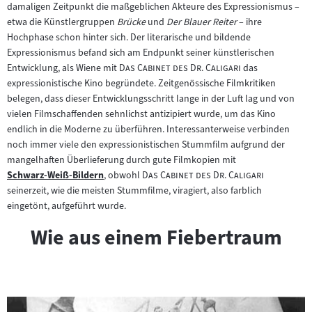
damaligen Zeitpunkt die maßgeblichen Akteure des Expressionismus –
etwa die Künstlergruppen
Brücke
und
Der Blauer Reiter
– ihre
Hochphase schon hinter sich. Der literarische und bildende
Expressionismus befand sich am Endpunkt seiner künstlerischen
"
"
Entwicklung, als Wiene mit
Das Cabinet des Dr. Caligari
das
expressionistische Kino begründete. Zeitgenössische Filmkritiken
belegen, dass dieser Entwicklungsschritt lange in der Luft lag und von
vielen Filmschaffenden sehnlichst antizipiert wurde, um das Kino
endlich in die Moderne zu überführen. Interessanterweise verbinden
noch immer viele den expressionistischen Stummfilm aufgrund der
mangelhaften Überlieferung durch gute Filmkopien mit
"
"
Schwarz-Weiß-Bildern
, obwohl
Das Cabinet des Dr. Caligari
Zum
seinerzeit, wie die meisten Stummfilme, viragiert, also farblich
Inhalt:
eingetönt, aufgeführt wurde.
Wie aus einem Fiebertraum