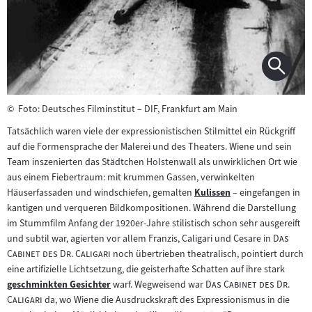
©
Foto: Deutsches Filminstitut – DIF, Frankfurt am Main
Tatsächlich waren viele der expressionistischen Stilmittel ein Rückgriff
auf die Formensprache der Malerei und des Theaters. Wiene und sein
Team inszenierten das Städtchen Holstenwall als unwirklichen Ort wie
aus einem Fiebertraum: mit krummen Gassen, verwinkelten
Häuserfassaden und windschiefen, gemalten
Kulissen
– eingefangen in
Zum
kantigen und verqueren Bildkompositionen. Während die Darstellung
Inhalt:
im Stummfilm Anfang der 1920er-Jahre stilistisch schon sehr ausgereift
"
und subtil war, agierten vor allem Franzis, Caligari und Cesare in
Das
"
Cabinet des Dr. Caligari
noch übertrieben theatralisch, pointiert durch
eine artifizielle Lichtsetzung, die geisterhafte Schatten auf ihre stark
"
geschminkten Gesichter
warf. Wegweisend war
Das Cabinet des Dr.
Zum
"
Caligari
da, wo Wiene die Ausdruckskraft des Expressionismus in die
Inhalt: