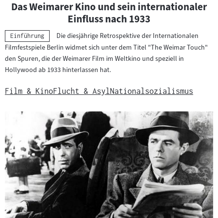
Das Weimarer Kino und sein internationaler
Einfluss nach 1933
Die diesjährige Retrospektive der Internationalen
Kategorie:
Einführung
Filmfestspiele Berlin widmet sich unter dem Titel "The Weimar Touch"
den Spuren, die der Weimarer Film im Weltkino und speziell in
Hollywood ab 1933 hinterlassen hat.
Film & Kino
Flucht & Asyl
Nationalsozialismus