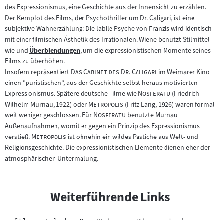
des Expressionismus, eine Geschichte aus der Innensicht zu erzählen.
Der Kernplot des Films, der Psychothriller um Dr. Caligari, ist eine
subjektive Wahnerzählung: Die labile Psyche von Franzis wird identisch
mit einer filmischen Ästhetik des Irrationalen. Wiene benutzt Stilmittel
wie und
Überblendungen
, um die expressionistischen Momente seines
Zum
Films zu überhöhen.
Inhalt:
"
"
Insofern repräsentiert
Das Cabinet des Dr. Caligari
im Weimarer Kino
einen "puristischen", aus der Geschichte selbst heraus motivierten
"
"
Expressionismus. Spätere deutsche Filme wie
Nosferatu
(Friedrich
"
"
Wilhelm Murnau, 1922) oder
Metropolis
(Fritz Lang, 1926) waren formal
"
"
weit weniger geschlossen. Für
Nosferatu
benutzte Murnau
Außenaufnahmen, womit er gegen ein Prinzip des Expressionismus
"
"
verstieß.
Metropolis
ist ohnehin ein wildes Pastiche aus Welt- und
Religionsgeschichte. Die expressionistischen Elemente dienen eher der
atmosphärischen Untermalung.
Weiterführende Links