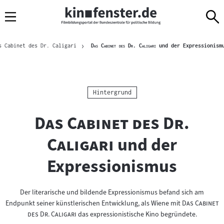
Sprungmarken
Direkt
Direkt
Navigation
zum
zur
Inhalt
Navigation
Brotkrümelnavigation
am
"
"
s Cabinet des Dr. Caligari
Das Cabinet des Dr. Caligari
und der Expressionism
Seitenende
Kategorie:
Hintergrund
"
Das Cabinet des Dr.
"
Caligari
und der
Expressionismus
Der literarische und bildende Expressionismus befand sich am
"
Endpunkt seiner künstlerischen Entwicklung, als Wiene mit
Das Cabinet
"
des Dr. Caligari
das expressionistische Kino begründete.