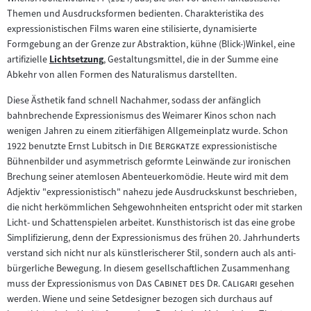
Themen und Ausdrucksformen bedienten. Charakteristika des
expressionistischen Films waren eine stilisierte, dynamisierte
Formgebung an der Grenze zur Abstraktion, kühne (Blick-)Winkel, eine
artifizielle
Lichtsetzung
, Gestaltungsmittel, die in der Summe eine
Zum
Abkehr von allen Formen des Naturalismus darstellten.
Inhalt:
Diese Ästhetik fand schnell Nachahmer, sodass der anfänglich
bahnbrechende Expressionismus des Weimarer Kinos schon nach
wenigen Jahren zu einem zitierfähigen Allgemeinplatz wurde. Schon
"
"
1922 benutzte Ernst Lubitsch in
Die Bergkatze
expressionistische
Bühnenbilder und asymmetrisch geformte Leinwände zur ironischen
Brechung seiner atemlosen Abenteuerkomödie. Heute wird mit dem
Adjektiv "expressionistisch" nahezu jede Ausdruckskunst beschrieben,
die nicht herkömmlichen Sehgewohnheiten entspricht oder mit starken
Licht- und Schattenspielen arbeitet. Kunsthistorisch ist das eine grobe
Simplifizierung, denn der Expressionismus des frühen 20. Jahrhunderts
verstand sich nicht nur als künstlerischerer Stil, sondern auch als anti-
bürgerliche Bewegung. In diesem gesellschaftlichen Zusammenhang
"
"
muss der Expressionismus von
Das Cabinet des Dr. Caligari
gesehen
werden. Wiene und seine Setdesigner bezogen sich durchaus auf