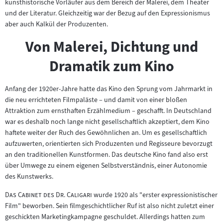
kunsthistorische Vorläufer aus dem Bereich der Malerei, dem Theater
und der Literatur. Gleichzeitig war der Bezug auf den Expressionismus
aber auch Kalkül der Produzenten.
Von Malerei, Dichtung und
Dramatik zum Kino
Anfang der 1920er-Jahre hatte das Kino den Sprung vom Jahrmarkt in
die neu errichteten Filmpaläste – und damit von einer bloßen
Attraktion zum ernsthaften Erzählmedium – geschafft. In Deutschland
war es deshalb noch lange nicht gesellschaftlich akzeptiert, dem Kino
haftete weiter der Ruch des Gewöhnlichen an. Um es gesellschaftlich
aufzuwerten, orientierten sich Produzenten und Regisseure bevorzugt
an den traditionellen Kunstformen. Das deutsche Kino fand also erst
über Umwege zu einem eigenen Selbstverständnis, einer Autonomie
des Kunstwerks.
"
"
Das Cabinet des Dr. Caligari
wurde 1920 als "erster expressionistischer
Film" beworben. Sein filmgeschichtlicher Ruf ist also nicht zuletzt einer
geschickten Marketingkampagne geschuldet. Allerdings hatten zum