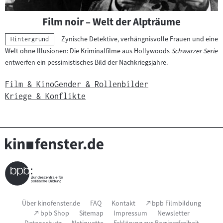
Film noir – Welt der Alpträume
Zynische Detektive, verhängnisvolle Frauen und eine
Kategorie:
Hintergrund
Welt ohne Illusionen: Die Kriminalfilme aus Hollywoods
Schwarzer Serie
entwerfen ein pessimistisches Bild der Nachkriegsjahre.
Film & Kino
Gender & Rollenbilder
Kriege & Konflikte
Seitenfußnavigation
(Link
Über kinofenster.de
FAQ
Kontakt
bpb Filmbildung
öffnet
(Link
bpb Shop
Sitemap
Impressum
Newsletter
im
öffnet