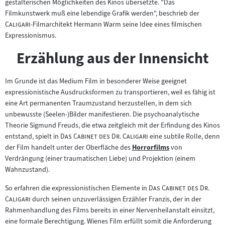
gestalterischen Möglichkeiten des Kinos übersetzte. "Das
"
Filmkunstwerk muß eine lebendige Grafik werden", beschrieb der
"
Caligari
-Filmarchitekt Hermann Warm seine Idee eines filmischen
Expressionismus.
Erzählung aus der Innensicht
Im Grunde ist das Medium Film in besonderer Weise geeignet
expressionistische Ausdrucksformen zu transportieren, weil es fähig ist
eine Art permanenten Traumzustand herzustellen, in dem sich
unbewusste (Seelen-)Bilder manifestieren. Die psychoanalytische
Theorie Sigmund Freuds, die etwa zeitgleich mit der Erfindung des Kinos
"
"
entstand, spielt in
Das Cabinet des Dr. Caligari
eine subtile Rolle, denn
der Film handelt unter der Oberfläche des
Horrorfilms
von
Zum
Verdrängung (einer traumatischen Liebe) und Projektion (einem
Inhalt:
Wahnzustand).
"
So erfahren die expressionistischen Elemente in
Das Cabinet des Dr.
"
Caligari
durch seinen unzuverlässigen Erzähler Franzis, der in der
Rahmenhandlung des Films bereits in einer Nervenheilanstalt einsitzt,
eine formale Berechtigung. Wienes Film erfüllt somit die Anforderung