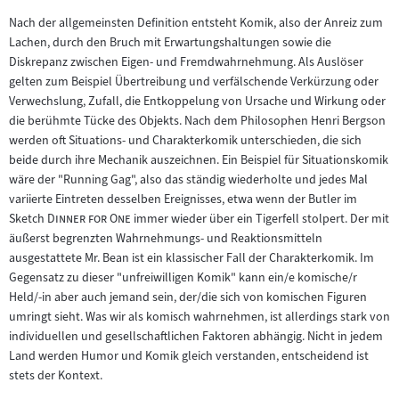
Nach der allgemeinsten Definition entsteht Komik, also der Anreiz zum
Lachen, durch den Bruch mit Erwartungshaltungen sowie die
Diskrepanz zwischen Eigen- und Fremdwahrnehmung. Als Auslöser
gelten zum Beispiel Übertreibung und verfälschende Verkürzung oder
Verwechslung, Zufall, die Entkoppelung von Ursache und Wirkung oder
die berühmte Tücke des Objekts. Nach dem Philosophen Henri Bergson
werden oft Situations- und Charakterkomik unterschieden, die sich
beide durch ihre Mechanik auszeichnen. Ein Beispiel für Situationskomik
wäre der "Running Gag", also das ständig wiederholte und jedes Mal
variierte Eintreten desselben Ereignisses, etwa wenn der Butler im
"
"
Sketch
Dinner for One
immer wieder über ein Tigerfell stolpert. Der mit
äußerst begrenzten Wahrnehmungs- und Reaktionsmitteln
ausgestattete Mr. Bean ist ein klassischer Fall der Charakterkomik. Im
Gegensatz zu dieser "unfreiwilligen Komik" kann ein/e komische/r
Held/-in aber auch jemand sein, der/die sich von komischen Figuren
umringt sieht. Was wir als komisch wahrnehmen, ist allerdings stark von
individuellen und gesellschaftlichen Faktoren abhängig. Nicht in jedem
Land werden Humor und Komik gleich verstanden, entscheidend ist
stets der Kontext.