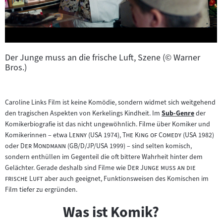
Der Junge muss an die frische Luft, Szene (© Warner
Bros.)
Caroline Links Film ist keine Komödie, sondern widmet sich weitgehend
den tragischen Aspekten von Kerkelings Kindheit. Im
Sub-Genre
der
Zum
Komikerbiografie ist das nicht ungewöhnlich. Filme über Komiker und
Inhalt:
"
"
"
"
Komikerinnen – etwa
Lenny
(USA 1974),
The King of Comedy
(USA 1982)
"
"
oder
Der Mondmann
(GB/D/JP/USA 1999) – sind selten komisch,
sondern enthüllen im Gegenteil die oft bittere Wahrheit hinter dem
"
Gelächter. Gerade deshalb sind Filme wie
Der Junge muss an die
"
frische Luft
aber auch geeignet, Funktionsweisen des Komischen im
Film tiefer zu ergründen.
Was ist Komik?