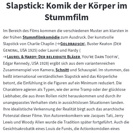
Slapstick: Komik der Körper im
Stummfilm
Im Bereich des Films kommen die verschiedenen Muster am klarsten in
der frühen
Stummfilmkomödie
zum Ausdruck. Der kunstvolle
Zum
Zum
"
"
"
Slapstick von Charlie Chaplin (
Goldrausch
), Buster Keaton (
Der
Inhalt:
"
Filmarchiv:
General
, USA 1925) oder Laurel und Hardy (
Zum
"
"
"
"
Laurel & Hardy: Der beleidigte Bläser
,
You're Darn Tootin'
,
Filmarchiv:
Edgar Kennedy, USA 1928) ergibt sich aus dem variantenreichen
Zusammenspiel von Kamera,
Schnitt
und Schauspiel. Im stummen, das
Zum
heißt international verständlichen Slapstick wird das Körperliche
Inhalt:
betont, die Einfühlung in die Figuren auf ein Minimum reduziert. Die
Charaktere agieren als Typen, wie der arme Tramp oder der glücklose
Liebhaber, die aus ihren Rollen nicht herauskommen und durch ihr
unangepasstes Verhalten stets in aussichtslosen Situationen landen.
Ihre idealistische Verkennung der Realität birgt auch das anarchische
Potenzial dieser Filme. Von Autorenkomikern wie Jacques Tati, Jerry
Lewis und Woody Allen wurde die Tradition später fortgeführt. Auch die
Gesichtsakrobatik eines Louis de Funès, die Actionkomödien eines