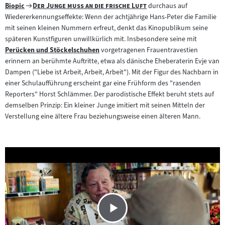
Zum
"
"
Biopic
Der Junge muss an die frische Luft
durchaus auf
Zum
Filmarchiv:
Wiedererkennungseffekte: Wenn der achtjährige Hans-Peter die Familie
Inhalt:
mit seinen kleinen Nummern erfreut, denkt das Kinopublikum seine
späteren Kunstfiguren unwillkürlich mit. Insbesondere seine mit
Perücken und Stöckelschuhen
vorgetragenen Frauentravestien
Zum
erinnern an berühmte Auftritte, etwa als dänische Eheberaterin Evje van
Inhalt:
Dampen ("Liebe ist Arbeit, Arbeit, Arbeit"). Mit der Figur des Nachbarn in
einer Schulaufführung erscheint gar eine Frühform des "rasenden
Reporters" Horst Schlämmer. Der parodistische Effekt beruht stets auf
demselben Prinzip: Ein kleiner Junge imitiert mit seinen Mitteln der
Verstellung eine ältere Frau beziehungsweise einen älteren Mann.