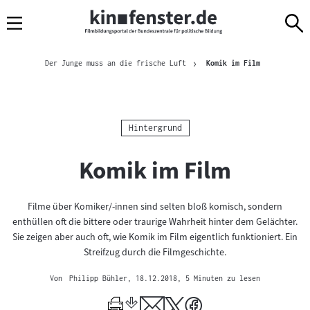
Sprungmarken
Direkt
Direkt
Navigation
zum
zur
Inhalt
Navigation
Brotkrümelnavigation
am
Aktuelle Seite
Der Junge muss an die frische Luft
Komik im Film
Seitenende
Kategorie:
Hintergrund
Komik im Film
Filme über Komiker/-innen sind selten bloß komisch, sondern
enthüllen oft die bittere oder traurige Wahrheit hinter dem Gelächter.
Sie zeigen aber auch oft, wie Komik im Film eigentlich funktioniert. Ein
Streifzug durch die Filmgeschichte.
Von
Philipp Bühler
, 18.12.2018
, 5 Minuten zu lesen