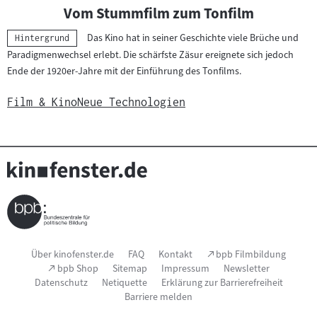
Vom Stummfilm zum Tonfilm
Das Kino hat in seiner Geschichte viele Brüche und
Kategorie:
Hintergrund
Paradigmenwechsel erlebt. Die schärfste Zäsur ereignete sich jedoch
Ende der 1920er-Jahre mit der Einführung des Tonfilms.
Film & Kino
Neue Technologien
Seitenfußnavigation
(Link
Über kinofenster.de
FAQ
Kontakt
bpb Filmbildung
öffnet
(Link
bpb Shop
Sitemap
Impressum
Newsletter
im
öffnet
Datenschutz
Netiquette
Erklärung zur Barrierefreiheit
neuen
im
Fenster)
Barriere melden
neuen
Fenster)