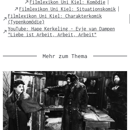
External
Filmlexikon Uni Kiel: Komödie
Link
External
Filmlexikon Uni Kiel: Situationskomik
Link
Filmlexikon Uni Kiel: Charakterkomik
External
(Typenkomödie)
Link
YouTube: Hape Kerkeling - Evje van Dampen
External
"Liebe ist Arbeit, Arbeit, Arbeit"
Link
Mehr zum Thema