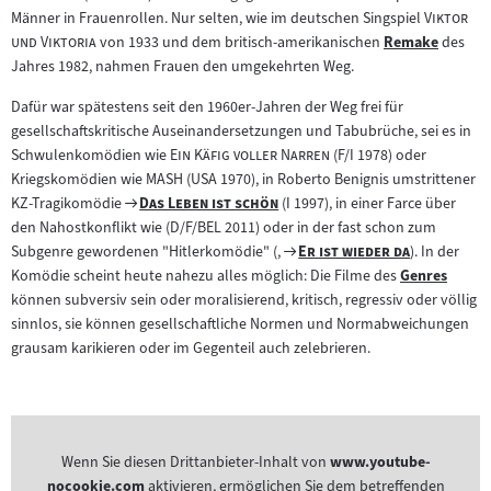
"
Männer in Frauenrollen. Nur selten, wie im deutschen Singspiel
Viktor
"
und Viktoria
von 1933 und dem britisch-amerikanischen
Remake
des
Zum
Jahres 1982, nahmen Frauen den umgekehrten Weg.
Inhalt:
Dafür war spätestens seit den 1960er-Jahren der Weg frei für
gesellschaftskritische Auseinandersetzungen und Tabubrüche, sei es in
"
"
Schwulenkomödien wie
Ein Käfig voller Narren
(F/I 1978) oder
"
"
Kriegskomödien wie
MASH
(USA 1970), in Roberto Benignis umstrittener
Zum
"
"
KZ-Tragikomödie
Das Leben ist schön
(I 1997), in einer Farce über
Filmarchiv:
den Nahostkonflikt wie (D/F/BEL 2011) oder in der fast schon zum
Zum
"
"
Subgenre gewordenen "Hitlerkomödie" (,
Er ist wieder da
). In der
Filmarchiv:
Komödie scheint heute nahezu alles möglich: Die Filme des
Genres
Zum
können subversiv sein oder moralisierend, kritisch, regressiv oder völlig
Inhalt:
sinnlos, sie können gesellschaftliche Normen und Normabweichungen
grausam karikieren oder im Gegenteil auch zelebrieren.
Wenn Sie diesen Drittanbieter-Inhalt von
www.youtube-
nocookie.com
aktivieren, ermöglichen Sie dem betreffenden