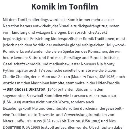
Komik im Tonfilm
Mit dem Tonfilm allerdings wurde die Komik immer mehr aus der
Narration heraus entwickelt, das Visuelle zurückgedrängt zugunsten
von Handlung und witzigen Dialogen. Der sprachliche Aspekt
begünstigte die Entstehung länderspezifischer Komik-Traditionen, meist
jedoch nach dem Vorbild der weiterhin global erfolgreichen Hollywood-
Komödie. Es entstanden die vielen Spielarten des Komischen, die wir
heute kennen: Satire und Groteske, Persiflage und Parodie, kritische
Gesellschaftskomödie und medienbewusster Nonsens à la Monty
Python, später auch TV-spezifische serielle Formate wie die Sitcom.
"
"
"
"
Charlie Chaplin, der in
Moderne Zeiten
(
Modern Times
, USA 1936) noch
wortlos mit den Maschinen kämpfte, stammelte in der Hitler-Parodie
Zum
"
"
Der große Diktator
(1940) brillanten Blödsinn. In den
Filmarchiv:
"
"
sogenannten Screwball-Komödien wie
Leoparden küsst man nicht
(USA 1938) wurden nicht nur die Worte, sondern auch
Beziehungskonflikte und Geschlechterrollen durcheinandergewirbelt –
"
eine Tradition, die in Travestie- und Verwechslungskomödien von
"
"
"
"
Manche mögen's heiß
(USA 1959) bis
Tootsie
(USA 1982) und
Mrs.
"
Doubtfire
(USA 1993) lustvoll aufgegriffen wurde. Oft schlüpften dabei