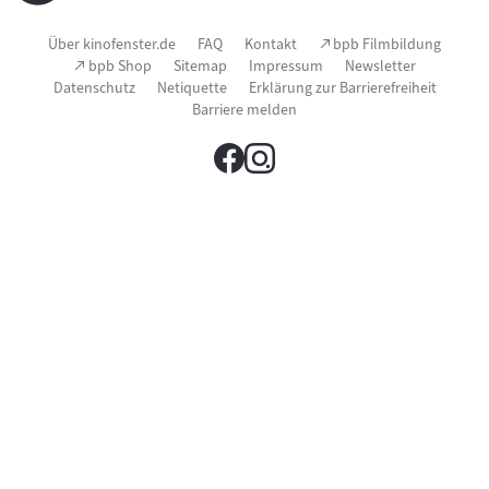
Seitenfußnavigation
(Link
Über kinofenster.de
FAQ
Kontakt
bpb Filmbildung
öffnet
(Link
bpb Shop
Sitemap
Impressum
Newsletter
im
öffnet
Datenschutz
Netiquette
Erklärung zur Barrierefreiheit
neuen
im
Fenster)
Barriere melden
neuen
Fenster)