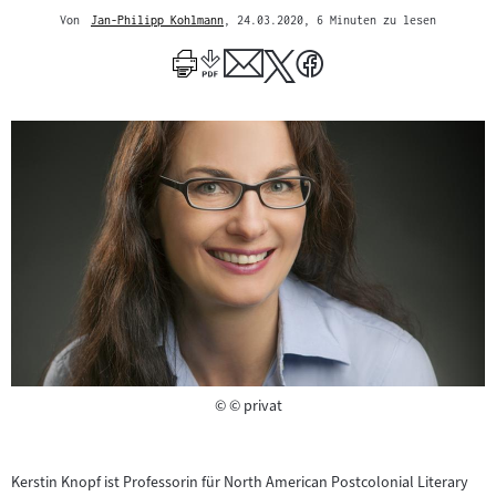
Von
Jan-Philipp Kohlmann
, 24.03.2020
, 6 Minuten zu lesen
Mehr
zum
Author
Copyright
©
© privat
Kerstin Knopf ist Professorin für North American Postcolonial Literary