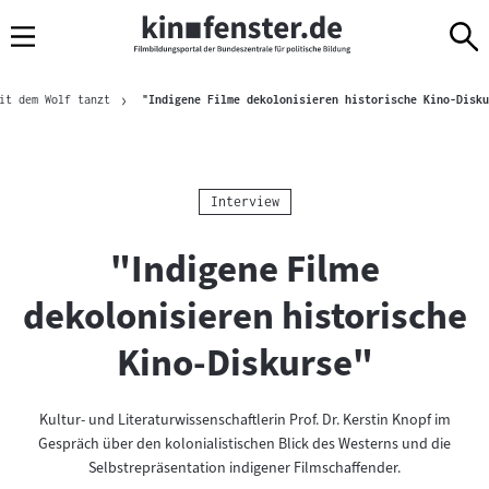
Sprungmarken
Direkt
Direkt
Navigation
zum
zur
Inhalt
Navigation
Brotkrümelnavigation
am
it dem Wolf tanzt
"Indigene Filme dekolonisieren historische Kino-Disku
Seitenende
Kategorie:
Interview
"Indigene Filme
dekolonisieren historische
Kino-Diskurse"
Kultur- und Literaturwissenschaftlerin Prof. Dr. Kerstin Knopf im
Gespräch über den kolonialistischen Blick des Westerns und die
Selbstrepräsentation indigener Filmschaffender.