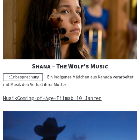
"
"
Shana – The Wolf's Music
Ein indigenes Mädchen aus Kanada verarbeitet
Kategorie:
Filmbesprechung
mit Musik den Verlust ihrer Mutter
Musik
Coming-of-Age-Film
ab 10 Jahren