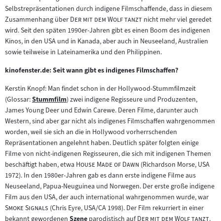
Selbstrepräsentationen durch indigene Filmschaffende, dass in diesem
"
"
Zusammenhang über
Der mit dem Wolf tanzt
nicht mehr viel geredet
wird. Seit den späten 1990er-Jahren gibt es einen Boom des indigenen
Kinos, in den USA und in Kanada, aber auch in Neuseeland, Australien
sowie teilweise in Lateinamerika und den Philippinen.
kinofenster.de: Seit wann gibt es indigenes Filmschaffen?
Kerstin Knopf: Man findet schon in der Hollywood-Stummfilmzeit
(Glossar:
Stummfilm
) zwei indigene Regisseure und Produzenten,
Zum
James Young Deer und Edwin Carewe. Deren Filme, darunter auch
Inhalt:
Western, sind aber gar nicht als indigenes Filmschaffen wahrgenommen
worden, weil sie sich an die in Hollywood vorherrschenden
Repräsentationen angelehnt haben. Deutlich später folgten einige
Filme von nicht-indigenen Regisseuren, die sich mit indigenen Themen
"
"
beschäftigt haben, etwa
House Made of Dawn
(Richardson Morse, USA
1972). In den 1980er-Jahren gab es dann erste indigene Filme aus
Neuseeland, Papua-Neuguinea und Norwegen. Der erste große indigene
"
Film aus den USA, der auch international wahrgenommen wurde, war
"
Smoke Signals
(Chris Eyre, USA/CA 1998). Der Film rekurriert in einer
"
"
bekannt gewordenen
Szene
parodistisch auf
Der mit dem Wolf tanzt
.