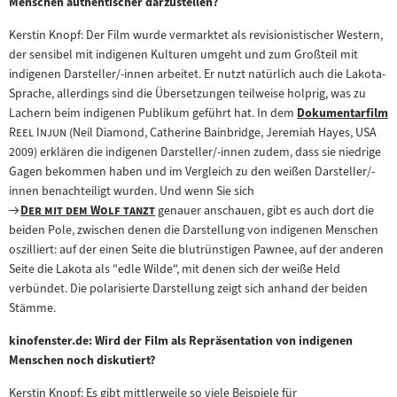
Menschen authentischer darzustellen?
Kerstin Knopf: Der Film wurde vermarktet als revisionistischer Western,
der sensibel mit indigenen Kulturen umgeht und zum Großteil mit
indigenen Darsteller/-innen arbeitet. Er nutzt natürlich auch die Lakota-
Sprache, allerdings sind die Übersetzungen teilweise holprig, was zu
Lachern beim indigenen Publikum geführt hat. In dem
Dokumentarfilm
Zum
"
"
Reel Injun
(Neil Diamond, Catherine Bainbridge, Jeremiah Hayes, USA
Inhalt:
2009) erklären die indigenen Darsteller/-innen zudem, dass sie niedrige
Gagen bekommen haben und im Vergleich zu den weißen Darsteller/-
innen benachteiligt wurden. Und wenn Sie sich
Zum
"
"
Der mit dem Wolf tanzt
genauer anschauen, gibt es auch dort die
Filmarchiv:
beiden Pole, zwischen denen die Darstellung von indigenen Menschen
oszilliert: auf der einen Seite die blutrünstigen Pawnee, auf der anderen
Seite die Lakota als "edle Wilde", mit denen sich der weiße Held
verbündet. Die polarisierte Darstellung zeigt sich anhand der beiden
Stämme.
kinofenster.de: Wird der Film als Repräsentation von indigenen
Menschen noch diskutiert?
Kerstin Knopf: Es gibt mittlerweile so viele Beispiele für