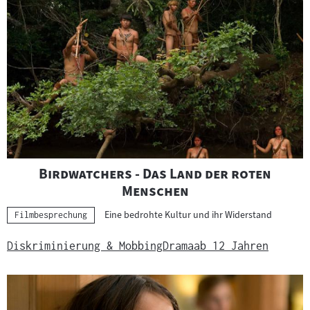
"
Birdwatchers - Das Land der roten
"
Menschen
Eine bedrohte Kultur und ihr Widerstand
Kategorie:
Filmbesprechung
Diskriminierung & Mobbing
Drama
ab 12 Jahren