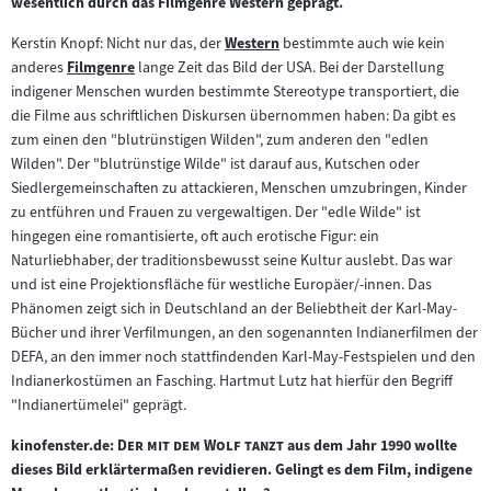
wesentlich durch das Filmgenre Western geprägt.
Kerstin Knopf: Nicht nur das, der
Western
bestimmte auch wie kein
Zum
anderes
Filmgenre
lange Zeit das Bild der USA. Bei der Darstellung
Zum
Inhalt:
indigener Menschen wurden bestimmte Stereotype transportiert, die
Inhalt:
die Filme aus schriftlichen Diskursen übernommen haben: Da gibt es
zum einen den "blutrünstigen Wilden", zum anderen den "edlen
Wilden". Der "blutrünstige Wilde" ist darauf aus, Kutschen oder
Siedlergemeinschaften zu attackieren, Menschen umzubringen, Kinder
zu entführen und Frauen zu vergewaltigen. Der "edle Wilde" ist
hingegen eine romantisierte, oft auch erotische Figur: ein
Naturliebhaber, der traditionsbewusst seine Kultur auslebt. Das war
und ist eine Projektionsfläche für westliche Europäer/-innen. Das
Phänomen zeigt sich in Deutschland an der Beliebtheit der Karl-May-
Bücher und ihrer Verfilmungen, an den sogenannten Indianerfilmen der
DEFA, an den immer noch stattfindenden Karl-May-Festspielen und den
Indianerkostümen an Fasching. Hartmut Lutz hat hierfür den Begriff
"Indianertümelei" geprägt.
"
"
kinofenster.de:
Der mit dem Wolf tanzt
aus dem Jahr 1990 wollte
dieses Bild erklärtermaßen revidieren. Gelingt es dem Film, indigene