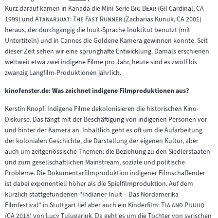
Zum
"
"
Kurz darauf kamen in Kanada die Mini-Serie
Big Bear
(Gil Cardinal, CA
Inhalt:
"
"
1999) und
Atanarjuat: The Fast Runner
(Zacharias Kunuk, CA 2001)
heraus, der durchgängig die Inuit-Sprache Inuktitut benutzt (mit
Untertiteln) und in Cannes die Goldene Kamera gewinnen konnte. Seit
dieser Zeit sehen wir eine sprunghafte Entwicklung. Damals erschienen
weltweit etwa zwei indigene Filme pro Jahr, heute sind es zwölf bis
zwanzig Langfilm-Produktionen jährlich.
kinofenster.de: Was zeichnet indigene Filmproduktionen aus?
Kerstin Knopf: Indigene Filme dekolonisieren die historischen Kino-
Diskurse. Das fängt mit der Beschäftigung von indigenen Personen vor
und hinter der Kamera an. Inhaltlich geht es oft um die Aufarbeitung
der kolonialen Geschichte, die Darstellung der eigenen Kultur, aber
auch um zeitgenössische Themen: die Beziehung zu den Siedlerstaaten
und zum gesellschaftlichen Mainstream, soziale und politische
Probleme. Die Dokumentarfilmproduktion indigener Filmschaffender
ist dabei exponentiell höher als die Spielfilmproduktion. Auf dem
kürzlich stattgefundenen "Indianer-Inuit – Das Nordamerika
"
"
Filmfestival" in Stuttgart lief aber auch ein Kinderfilm:
Tia and Piujuq
(CA 2018) von Lucy Tulugarjuk. Da geht es um die Tochter von syrischen