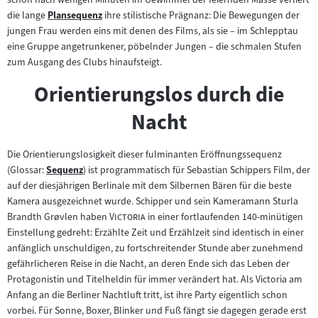
die lange
Plansequenz
ihre stilistische Prägnanz: Die Bewegungen der
Zum
jungen Frau werden eins mit denen des Films, als sie – im Schlepptau
Inhalt:
eine Gruppe angetrunkener, pöbelnder Jungen – die schmalen Stufen
zum Ausgang des Clubs hinaufsteigt.
Orientierungslos durch die
Nacht
Die Orientierungslosigkeit dieser fulminanten Eröffnungssequenz
(Glossar:
Sequenz
) ist programmatisch für Sebastian Schippers Film, der
Zum
auf der diesjährigen Berlinale mit dem Silbernen Bären für die beste
Inhalt:
Kamera ausgezeichnet wurde. Schipper und sein Kameramann Sturla
"
"
Brandth Grøvlen haben
Victoria
in einer fortlaufenden 140-minütigen
Einstellung gedreht: Erzählte Zeit und Erzählzeit sind identisch in einer
anfänglich unschuldigen, zu fortschreitender Stunde aber zunehmend
gefährlicheren Reise in die Nacht, an deren Ende sich das Leben der
Protagonistin und Titelheldin für immer verändert hat. Als Victoria am
Anfang an die Berliner Nachtluft tritt, ist ihre Party eigentlich schon
vorbei. Für Sonne, Boxer, Blinker und Fuß fängt sie dagegen gerade erst