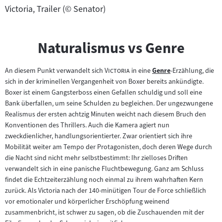
Victoria, Trailer (© Senator)
Naturalismus vs Genre
"
"
An diesem Punkt verwandelt sich
Victoria
in eine
Genre
-Erzählung, die
Zum
sich in der kriminellen Vergangenheit von Boxer bereits ankündigte.
Inhalt:
Boxer ist einem Gangsterboss einen Gefallen schuldig und soll eine
Bank überfallen, um seine Schulden zu begleichen. Der ungezwungene
Realismus der ersten achtzig Minuten weicht nach diesem Bruch den
Konventionen des Thrillers. Auch die Kamera agiert nun
zweckdienlicher, handlungsorientierter. Zwar orientiert sich ihre
Mobilität weiter am Tempo der Protagonisten, doch deren Wege durch
die Nacht sind nicht mehr selbstbestimmt: Ihr zielloses Driften
verwandelt sich in eine panische Fluchtbewegung. Ganz am Schluss
findet die Echtzeiterzählung noch einmal zu ihrem wahrhaften Kern
zurück. Als Victoria nach der 140-minütigen Tour de Force schließlich
vor emotionaler und körperlicher Erschöpfung weinend
zusammenbricht, ist schwer zu sagen, ob die Zuschauenden mit der