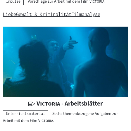
"
"
Vorschläge zur Arbeit mit dem Film
Victoria
Kategorie:
Impulse
t
e
Liebe
Gewalt & Kriminalität
Filmanalyse
r
r
i
c
h
t
s
m
a
t
e
r
U
"
"
Victoria
- Arbeitsblätter
i
n
Sechs themenbezogene Aufgaben zur
Kategorie:
a
Unterrichtsmaterial
t
"
"
Arbeit mit dem Film
Victoria
.
l
e
: