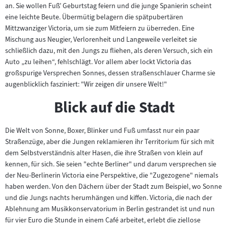
an. Sie wollen Fuß’ Geburtstag feiern und die junge Spanierin scheint
eine leichte Beute. Übermütig belagern die spätpubertären
Mittzwanziger Victoria, um sie zum Mitfeiern zu überreden. Eine
Mischung aus Neugier, Verlorenheit und Langeweile verleitet sie
schließlich dazu, mit den Jungs zu fliehen, als deren Versuch, sich ein
Auto „zu leihen“, fehlschlägt. Vor allem aber lockt Victoria das
großspurige Versprechen Sonnes, dessen straßenschlauer Charme sie
augenblicklich fasziniert: "Wir zeigen dir unsere Welt!"
Blick auf die Stadt
Die Welt von Sonne, Boxer, Blinker und Fuß umfasst nur ein paar
Straßenzüge, aber die Jungen reklamieren ihr Territorium für sich mit
dem Selbstverständnis alter Hasen, die ihre Straßen von klein auf
kennen, für sich. Sie seien "echte Berliner" und darum versprechen sie
der Neu-Berlinerin Victoria eine Perspektive, die "Zugezogene" niemals
haben werden. Von den Dächern über der Stadt zum Beispiel, wo Sonne
und die Jungs nachts herumhängen und kiffen. Victoria, die nach der
Ablehnung am Musikkonservatorium in Berlin gestrandet ist und nun
für vier Euro die Stunde in einem Café arbeitet, erlebt die ziellose