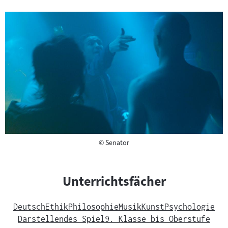
Copyright
©
Senator
Unterrichtsfächer
Deutsch
Ethik
Philosophie
Musik
Kunst
Psychologie
Darstellendes Spiel
9. Klasse bis Oberstufe