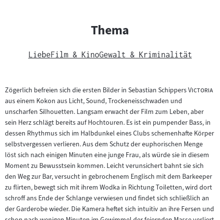
Thema
Liebe
Film & Kino
Gewalt & Kriminalität
"
"
Zögerlich befreien sich die ersten Bilder in Sebastian Schippers
Victoria
aus einem Kokon aus Licht, Sound, Trockeneisschwaden und
unscharfen Silhouetten. Langsam erwacht der Film zum Leben, aber
sein Herz schlägt bereits auf Hochtouren. Es ist ein pumpender Bass, in
dessen Rhythmus sich im Halbdunkel eines Clubs schemenhafte Körper
selbstvergessen verlieren. Aus dem Schutz der euphorischen Menge
löst sich nach einigen Minuten eine junge Frau, als würde sie in diesem
Moment zu Bewusstsein kommen. Leicht verunsichert bahnt sie sich
den Weg zur Bar, versucht in gebrochenem Englisch mit dem Barkeeper
zu flirten, bewegt sich mit ihrem Wodka in Richtung Toiletten, wird dort
schroff ans Ende der Schlange verwiesen und findet sich schließlich an
der Garderobe wieder. Die Kamera heftet sich intuitiv an ihre Fersen und
schon nach wenigen Minuten im Gewimmel der feiernden Masse verliert