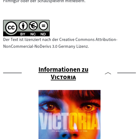
Filmfigur oder der Schauspielerin mitfiebern.
Der Text ist lizenziert nach der Creative Commons Attribution-
NonCommercial-NoDerivs 3.0 Germany Lizenz.
Informationen zu
"
"
Victoria