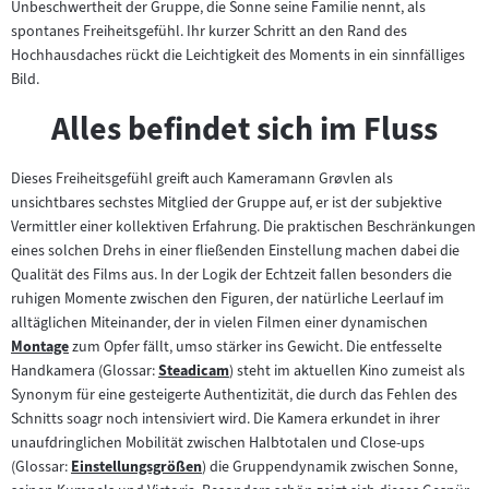
Unbeschwertheit der Gruppe, die Sonne seine Familie nennt, als
spontanes Freiheitsgefühl. Ihr kurzer Schritt an den Rand des
Hochhausdaches rückt die Leichtigkeit des Moments in ein sinnfälliges
Bild.
Alles befindet sich im Fluss
Dieses Freiheitsgefühl greift auch Kameramann Grøvlen als
unsichtbares sechstes Mitglied der Gruppe auf, er ist der subjektive
Vermittler einer kollektiven Erfahrung. Die praktischen Beschränkungen
eines solchen Drehs in einer fließenden Einstellung machen dabei die
Qualität des Films aus. In der Logik der Echtzeit fallen besonders die
ruhigen Momente zwischen den Figuren, der natürliche Leerlauf im
alltäglichen Miteinander, der in vielen Filmen einer dynamischen
Montage
zum Opfer fällt, umso stärker ins Gewicht. Die entfesselte
Zum
Handkamera (Glossar:
Steadicam
) steht im aktuellen Kino zumeist als
Inhalt:
Zum
Synonym für eine gesteigerte Authentizität, die durch das Fehlen des
Inhalt:
Schnitts soagr noch intensiviert wird. Die Kamera erkundet in ihrer
unaufdringlichen Mobilität zwischen Halbtotalen und Close-ups
(Glossar:
Einstellungsgrößen
) die Gruppendynamik zwischen Sonne,
Zum