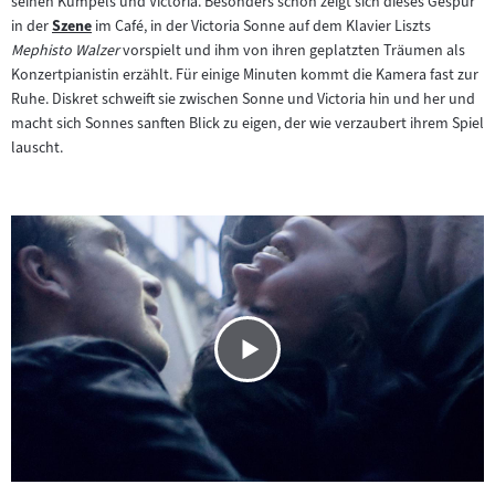
seinen Kumpels und Victoria. Besonders schön zeigt sich dieses Gespür
Inhalt:
in der
Szene
im Café, in der Victoria Sonne auf dem Klavier Liszts
Zum
Mephisto Walzer
vorspielt und ihm von ihren geplatzten Träumen als
Inhalt:
Konzertpianistin erzählt. Für einige Minuten kommt die Kamera fast zur
Ruhe. Diskret schweift sie zwischen Sonne und Victoria hin und her und
macht sich Sonnes sanften Blick zu eigen, der wie verzaubert ihrem Spiel
lauscht.