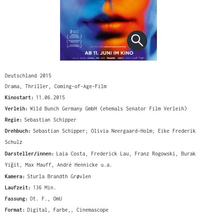
Deutschland 2015
Drama, Thriller, Coming-of-Age-Film
Kinostart:
11.06.2015
Verleih:
Wild Bunch Germany GmbH (ehemals Senator Film Verleih)
Regie:
Sebastian Schipper
Drehbuch:
Sebastian Schipper; Olivia Neergaard-Holm; Eike Frederik
Schulz
Darsteller/innen:
Laia Costa, Frederick Lau, Franz Rogowski, Burak
Yiğit, Max Mauff, André Hennicke u.a.
Kamera:
Sturla Brandth Grøvlen
Laufzeit:
136 Min.
Fassung:
Dt. F., OmU
Format:
Digital, Farbe,, Cinemascope