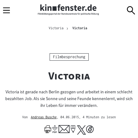
Sprungmarken
Direkt
Direkt
Navigation
zum
zur
Inhalt
Navigation
Brotkrümelnavigation
am
Aktuelle Seite
Victoria
Victoria
Seitenende
Kategorie:
Filmbesprechung
"
"
Victoria
Victoria ist gerade nach Berlin gezogen und arbeitet in einem schlecht
bezahlten Job. Als sie Sonne und seine Feunde kennenlernt, wird sich
ihr Leben für immer verändern.
Von
Andreas Busche
, 04.06.2015
, 4 Minuten zu lesen
Mehr
zum
Author