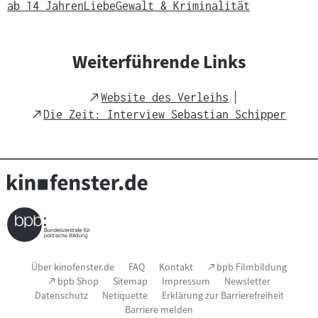
r
ab 14 Jahren
Liebe
Gewalt & Kriminalität
r
i
c
Weiterführende Links
h
t
External
Website des Verleihs
s
Link
External
Die Zeit: Interview Sebastian Schipper
m
Link
a
t
e
r
i
a
l
Seitenfußnavigation
:
(Link
Über kinofenster.de
FAQ
Kontakt
bpb Filmbildung
öffnet
(Link
bpb Shop
Sitemap
Impressum
Newsletter
im
öffnet
Datenschutz
Netiquette
Erklärung zur Barrierefreiheit
neuen
im
Fenster)
Barriere melden
neuen