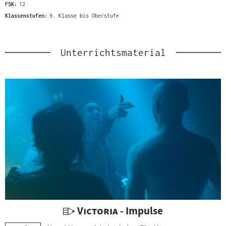
FSK:
12
Klassenstufen:
9. Klasse bis Oberstufe
Unterrichtsmaterial
U
"
"
Victoria
- Impulse
n