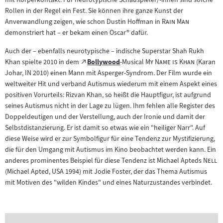
Rollen in der Regel ein Fest. Sie können ihre ganze Kunst der
"
"
Anverwandlung zeigen, wie schon Dustin Hoffman in
Rain Man
demonstriert hat – er bekam einen Oscar® dafür.
Auch der – ebenfalls neurotypische – indische Superstar Shah Rukh
Zum
"
"
Khan spielte 2010 in dem
Bollywood
-Musical
My Name is Khan
(Karan
(öffnet
externen
Johar, IN 2010) einen Mann mit Asperger-Syndrom. Der Film wurde ein
im
Inhalt:
weltweiter Hit und verband Autismus wiederum mit einem Aspekt eines
neuen
positiven Vorurteils: Rizvan Khan, so heißt die Hauptfigur, ist aufgrund
Tab)
seines Autismus nicht in der Lage zu lügen. Ihm fehlen alle Register des
Doppeldeutigen und der Verstellung, auch der Ironie und damit der
Selbstdistanzierung. Er ist damit so etwas wie ein "heiliger Narr". Auf
diese Weise wird er zur Symbolfigur für eine Tendenz zur Mystifizierung,
die für den Umgang mit Autismus im Kino beobachtet werden kann. Ein
"
"
anderes prominentes Beispiel für diese Tendenz ist Michael Apteds
Nell
(Michael Apted, USA 1994) mit Jodie Foster, der das Thema Autismus
mit Motiven des "wilden Kindes" und eines Naturzustandes verbindet.