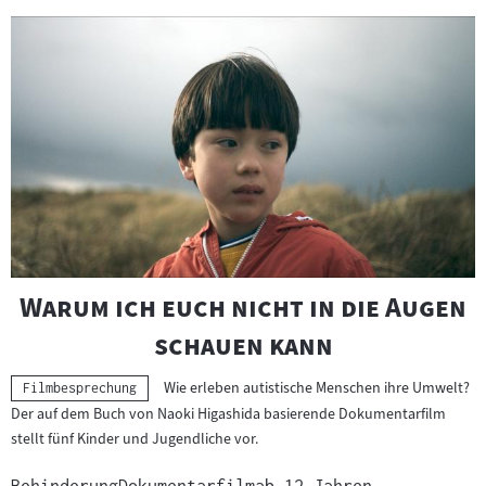
Slider
überspringen
und
zur
nächsten
Sprungmarke
springen
"
Warum ich euch nicht in die Augen
"
schauen kann
Wie erleben autistische Menschen ihre Umwelt?
Kategorie:
Filmbesprechung
Der auf dem Buch von Naoki Higashida basierende Dokumentarfilm
stellt fünf Kinder und Jugendliche vor.