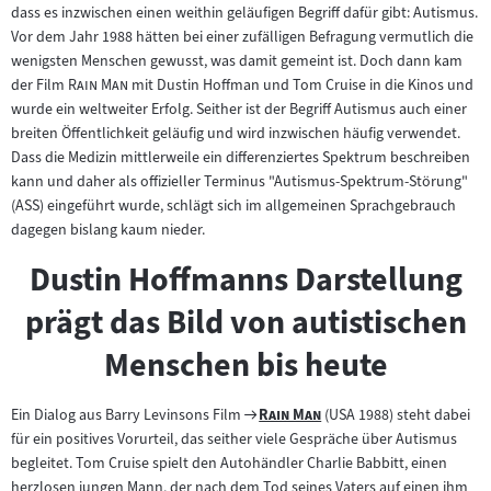
dass es inzwischen einen weithin geläufigen Begriff dafür gibt: Autismus.
Vor dem Jahr 1988 hätten bei einer zufälligen Befragung vermutlich die
wenigsten Menschen gewusst, was damit gemeint ist. Doch dann kam
"
"
der Film
Rain Man
mit Dustin Hoffman und Tom Cruise in die Kinos und
wurde ein weltweiter Erfolg. Seither ist der Begriff Autismus auch einer
breiten Öffentlichkeit geläufig und wird inzwischen häufig verwendet.
Dass die Medizin mittlerweile ein differenziertes Spektrum beschreiben
kann und daher als offizieller Terminus "Autismus-Spektrum-Störung"
(ASS) eingeführt wurde, schlägt sich im allgemeinen Sprachgebrauch
dagegen bislang kaum nieder.
Dustin Hoffmanns Darstellung
prägt das Bild von autistischen
Menschen bis heute
Zum
"
"
Ein Dialog aus Barry Levinsons Film
Rain Man
(USA 1988) steht dabei
Filmarchiv:
für ein positives Vorurteil, das seither viele Gespräche über Autismus
begleitet. Tom Cruise spielt den Autohändler Charlie Babbitt, einen
herzlosen jungen Mann, der nach dem Tod seines Vaters auf einen ihm