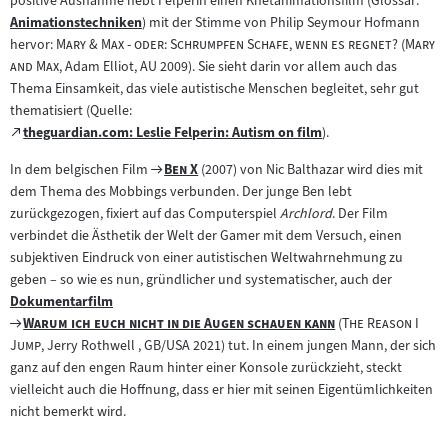
positive Ausnahme hebt Felperin einen Knetanimationsfilm (Glossar:
Animationstechniken
) mit der Stimme von Philip Seymour Hofmann
Zum
"
"
"
hervor:
Mary & Max - oder: Schrumpfen Schafe, wenn es regnet?
(
Mary
Inhalt:
"
and Max
, Adam Elliot, AU 2009). Sie sieht darin vor allem auch das
Thema Einsamkeit, das viele autistische Menschen begleitet, sehr gut
thematisiert (Quelle:
Zum
theguardian.com: Leslie Felperin: Autism on film
).
(öffnet
externen
im
Zum
"
"
In dem belgischen Film
Ben X
(2007) von Nic Balthazar wird dies mit
Inhalt:
neuen
Filmarchiv:
dem Thema des Mobbings verbunden. Der junge Ben lebt
Tab)
zurückgezogen, fixiert auf das Computerspiel
Archlord
. Der Film
verbindet die Ästhetik der Welt der Gamer mit dem Versuch, einen
subjektiven Eindruck von einer autistischen Weltwahrnehmung zu
geben – so wie es nun, gründlicher und systematischer, auch der
Dokumentarfilm
Zum
Zum
"
"
"
Warum ich euch nicht in die Augen schauen kann
(
The Reason I
Inhalt:
Filmarchiv:
"
Jump
, Jerry Rothwell , GB/USA 2021) tut. In einem jungen Mann, der sich
ganz auf den engen Raum hinter einer Konsole zurückzieht, steckt
vielleicht auch die Hoffnung, dass er hier mit seinen Eigentümlichkeiten
nicht bemerkt wird.