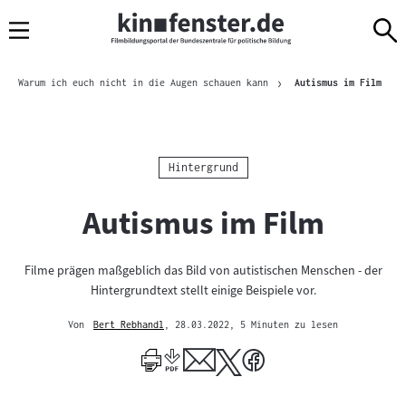
Sprungmarken
Direkt
Direkt
Navigation
zum
zur
Inhalt
Navigation
Brotkrümelnavigation
am
Aktue
Warum ich euch nicht in die Augen schauen kann
Autismus im Film
Seitenende
Kategorie:
Hintergrund
Autismus im Film
Filme prägen maßgeblich das Bild von autistischen Menschen - der
Hintergrundtext stellt einige Beispiele vor.
Von
Bert Rebhandl
, 28.03.2022
, 5 Minuten zu lesen
Mehr
zum
Author