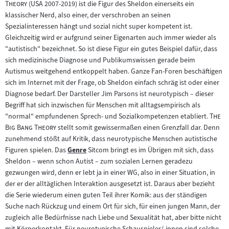
"
Theory
(USA 2007-2019) ist die Figur des Sheldon einerseits ein
klassischer Nerd, also einer, der verschroben an seinen
Spezialinteressen hängt und sozial nicht super kompetent ist.
Gleichzeitig wird er aufgrund seiner Eigenarten auch immer wieder als
"autistisch" bezeichnet. So ist diese Figur ein gutes Beispiel dafür, dass
sich medizinische Diagnose und Publikumswissen gerade beim
Autismus weitgehend entkoppelt haben. Ganze Fan-Foren beschäftigen
sich im Internet mit der Frage, ob Sheldon einfach schräg ist oder einer
Diagnose bedarf. Der Darsteller Jim Parsons ist neurotypisch – dieser
Begriff hat sich inzwischen für Menschen mit alltagsempirisch als
"
"normal" empfundenen Sprech- und Sozialkompetenzen etabliert.
The
"
Big Bang Theory
stellt somit gewissermaßen einen Grenzfall dar. Denn
zunehmend stößt auf Kritik, dass neurotypische Menschen autistische
Figuren spielen. Das
Genre
Sitcom bringt es im Übrigen mit sich, dass
Zum
Sheldon – wenn schon Autist – zum sozialen Lernen geradezu
Inhalt:
gezwungen wird, denn er lebt ja in einer WG, also in einer Situation, in
der er der alltäglichen Interaktion ausgesetzt ist. Daraus aber bezieht
die Serie wiederum einen guten Teil ihrer Komik: aus der ständigen
Suche nach Rückzug und einem Ort für sich, für einen jungen Mann, der
zugleich alle Bedürfnisse nach Liebe und Sexualität hat, aber bitte nicht
mit Körperkontakt. Für neurotypische Schauspieler/-innen sind solche