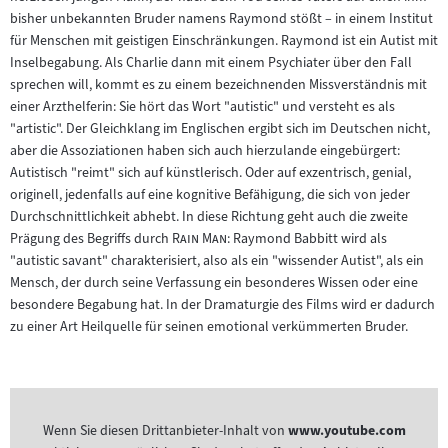
bisher unbekannten Bruder namens Raymond stößt – in einem Institut
für Menschen mit geistigen Einschränkungen. Raymond ist ein Autist mit
Inselbegabung. Als Charlie dann mit einem Psychiater über den Fall
sprechen will, kommt es zu einem bezeichnenden Missverständnis mit
einer Arzthelferin: Sie hört das Wort "autistic" und versteht es als
"artistic". Der Gleichklang im Englischen ergibt sich im Deutschen nicht,
aber die Assoziationen haben sich auch hierzulande eingebürgert:
Autistisch "reimt" sich auf künstlerisch. Oder auf exzentrisch, genial,
originell, jedenfalls auf eine kognitive Befähigung, die sich von jeder
Durchschnittlichkeit abhebt. In diese Richtung geht auch die zweite
"
"
Prägung des Begriffs durch
Rain Man
: Raymond Babbitt wird als
"autistic savant" charakterisiert, also als ein "wissender Autist", als ein
Mensch, der durch seine Verfassung ein besonderes Wissen oder eine
besondere Begabung hat. In der Dramaturgie des Films wird er dadurch
zu einer Art Heilquelle für seinen emotional verkümmerten Bruder.
Wenn Sie diesen Drittanbieter-Inhalt von
www.youtube.com