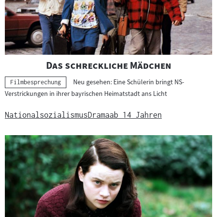
"
"
Das schreckliche Mädchen
Neu gesehen: Eine Schülerin bringt NS-
Kategorie:
Filmbesprechung
Verstrickungen in ihrer bayrischen Heimatstadt ans Licht
Nationalsozialismus
Drama
ab 14 Jahren