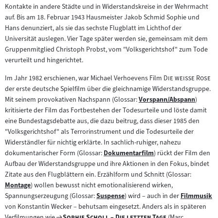
Kontakte in andere Städte und in Widerstandskreise in der Wehrmacht
auf. Bis am 18. Februar 1943 Hausmeister Jakob Schmid Sophie und
Hans denunziert, als sie das sechste Flugblatt im Lichthof der
Universität auslegen. Vier Tage später werden sie, gemeinsam mit dem
Gruppenmitglied Christoph Probst, vom "Volksgerichtshof" zum Tode
verurteilt und hingerichtet.
"
"
Im Jahr 1982 erschienen, war Michael Verhoevens Film
Die weiße Rose
der erste deutsche Spielfilm über die gleichnamige Widerstandsgruppe.
Mit seinem provokativen Nachspann (Glossar:
Vorspann/Abspann
)
Zum
kritisierte der Film das Fortbestehen der Todesurteile und löste damit
Inhalt:
eine Bundestagsdebatte aus, die dazu beitrug, dass dieser 1985 den
"Volksgerichtshof" als Terrorinstrument und die Todesurteile der
Widerständler für nichtig erklärte. In sachlich-ruhiger, nahezu
dokumentarischer Form (Glossar:
Dokumentarfilm
) rückt der Film den
Zum
Aufbau der Widerstandsgruppe und ihre Aktionen in den Fokus, bindet
Inhalt:
Zitate aus den Flugblättern ein. Erzählform und Schnitt (Glossar:
Montage
) wollen bewusst nicht emotionalisierend wirken,
Zum
Spannungserzeugung (Glossar:
Suspense
) wird – auch in der
Filmmusik
Inhalt:
Zum
Zum
von Konstantin Wecker – behutsam eingesetzt. Anders als in späteren
Inhalt:
Inhalt:
"
Zum
"
"
"
Verfilmungen wie
Sophie Scholl – Die letzten Tage
(Marc