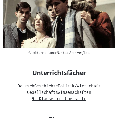
Copyright
©
picture alliance/United Archives/kpa
Unterrichtsfächer
Deutsch
Geschichte
Politik/Wirtschaft
Gesellschaftswissenschaften
9. Klasse bis Oberstufe