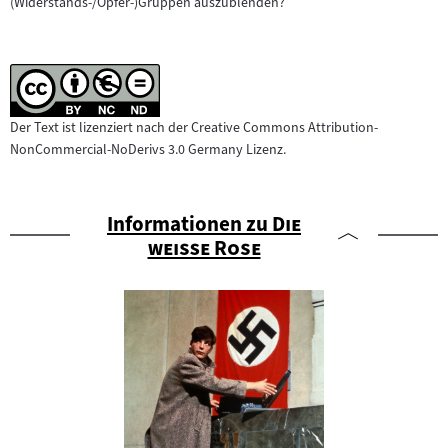
(Widerstands-/Opfer-)Gruppen auszublenden?
Der Text ist lizenziert nach der Creative Commons Attribution-
NonCommercial-NoDerivs 3.0 Germany Lizenz.
"
Informationen zu
Die
"
weiße Rose