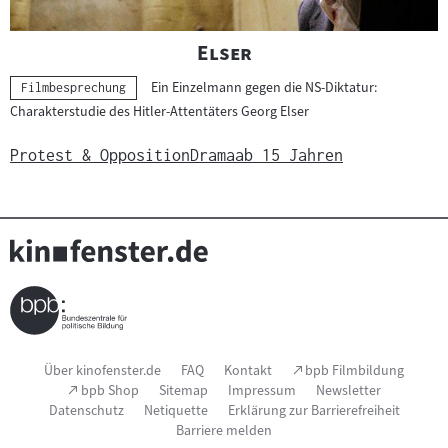
"
"
Elser
Ein Einzelmann gegen die NS-Diktatur:
Kategorie:
Filmbesprechung
Charakterstudie des Hitler-Attentäters Georg Elser
Protest & Opposition
Drama
ab 15 Jahren
Seitenfußnavigation
(Link
Über kinofenster.de
FAQ
Kontakt
bpb Filmbildung
öffnet
(Link
bpb Shop
Sitemap
Impressum
Newsletter
im
öffnet
Datenschutz
Netiquette
Erklärung zur Barrierefreiheit
neuen
im
Fenster)
Barriere melden
neuen
Fenster)