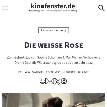
Sprungmarken
Direkt
Direkt
Navigation
zum
zur
Inhalt
Navigation
am
Seitenende
Kategorie:
Filmbesprechung
"
"
Die weiße Rose
Zum Geburtstag von Sophie Scholl am 9. Mai: Michael Verhoevens
Drama über die Widerstandsgruppe aus dem Jahr 1982
Von
Lisa Haußmann
, 07.05.2024
, 3 Minuten zu lesen
Mehr
zum
Author