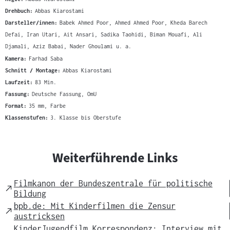
Drehbuch:
Abbas Kiarostami
Darsteller/innen:
Babek Ahmed Poor, Ahmed Ahmed Poor, Kheda Barech
Defai, Iran Utari, Ait Ansari, Sadika Taohidi, Biman Mouafi, Ali
Djamali, Aziz Babai, Nader Ghoulami u. a.
Kamera:
Farhad Saba
Schnitt / Montage:
Abbas Kiarostami
Laufzeit:
83 Min.
Fassung:
Deutsche Fassung, OmU
Format:
35 mm, Farbe
Klassenstufen:
3. Klasse bis Oberstufe
Weiterführende Links
Filmkanon der Bundeszentrale für politische
External
Bildung
Link
bpb.de: Mit Kinderfilmen die Zensur
External
austricksen
Link
KinderJugendfilm Korrespondenz: Interview mit