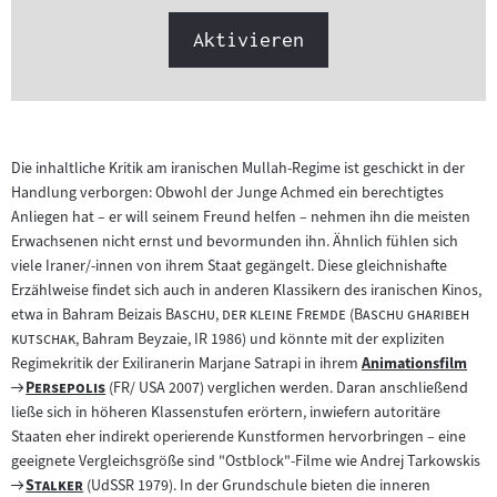
Aktivieren
Die inhaltliche Kritik am iranischen Mullah-Regime ist geschickt in der
Handlung verborgen: Obwohl der Junge Achmed ein berechtigtes
Anliegen hat – er will seinem Freund helfen – nehmen ihn die meisten
Erwachsenen nicht ernst und bevormunden ihn. Ähnlich fühlen sich
viele Iraner/-innen von ihrem Staat gegängelt. Diese gleichnishafte
Erzählweise findet sich auch in anderen Klassikern des iranischen Kinos,
"
"
"
etwa in Bahram Beizais
Baschu, der kleine Fremde
(
Baschu gharibeh
"
kutschak,
Bahram Beyzaie, IR 1986) und könnte mit der expliziten
Regimekritik der Exiliranerin Marjane Satrapi in ihrem
Animationsfilm
Zum
Zum
"
"
Persepolis
(FR/ USA 2007) verglichen werden. Daran anschließend
Inhalt:
Filmarchiv:
ließe sich in höheren Klassenstufen erörtern, inwiefern autoritäre
Staaten eher indirekt operierende Kunstformen hervorbringen – eine
geeignete Vergleichsgröße sind "Ostblock"-Filme wie Andrej Tarkowskis
Zum
"
"
Stalker
(UdSSR 1979). In der Grundschule bieten die inneren