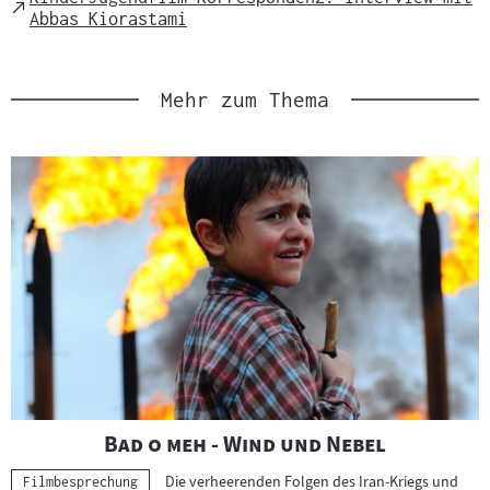
External
Abbas Kiorastami
Link
Mehr zum Thema
"
"
Bad o meh - Wind und Nebel
Die verheerenden Folgen des Iran-Kriegs und
Kategorie:
Filmbesprechung