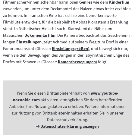
Filmemacher/-innen scheinbar harmlosen
Genres
wie dem
Kinderfilm
Zum
Zum
zuwenden, um unter dem Deckmantel des Naiven etwas freier erzählen
Inhalt:
Inhalt:
zu können. Im iranischen Kino hat sich so eine bemerkenswerte
Filmblüte entwickelt, für die beispielhaft Abbas Kiorastamis Erzählung
steht. In ästhetischer Hinsicht sucht Kiarostami die Nähe zum
klassischen
Dokumentarfilm
: Die Kamera beobachtet das Geschehen in
Zum
langen
Einstellungen
, zeigt Achmed auf seinem Weg zum Dorf in einer
Zum
Inhalt:
Panoramaansicht (Glossar:
Einstellungsgrößen
), und bewegt sich nur,
Inhalt:
Zum
wenn sie den Bewegungen des Jungen in der labyrinthischen Enge des
Inhalt:
Dorfes mit Schwenks (Glossar:
Kamerabewegungen
) folgt.
Zum
Inhalt:
Wenn Sie diesen Drittanbieter-Inhalt von
www.youtube-
nocookie.com
aktivieren, ermöglichen Sie dem betreffenden
Anbieter, Ihre Nutzungsdaten zu erheben. Weitere Informationen
zur Nutzung von Drittanbieter-Inhalten erhalten Sie in unserer
Datenschutzerklärung.
Externer
Datenschutzerklärung anzeigen
Link: