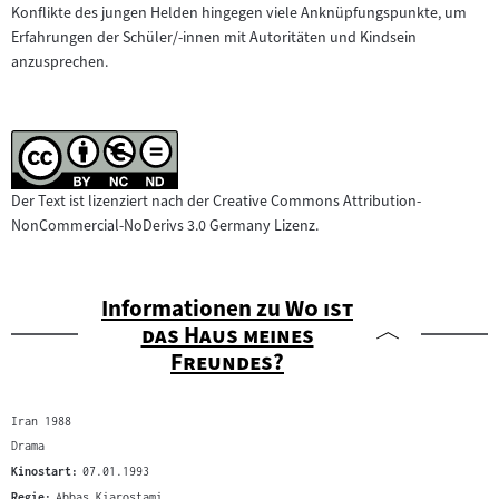
Filmarchiv:
Konflikte des jungen Helden hingegen viele Anknüpfungspunkte, um
Erfahrungen der Schüler/-innen mit Autoritäten und Kindsein
anzusprechen.
Der Text ist lizenziert nach der Creative Commons Attribution-
NonCommercial-NoDerivs 3.0 Germany Lizenz.
"
Informationen zu
Wo ist
das Haus meines
"
Freundes?
Iran 1988
Drama
Kinostart:
07.01.1993
Regie:
Abbas Kiarostami