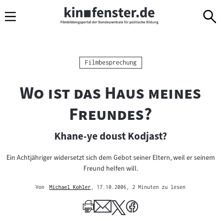
Sprungmarken
Direkt
Direkt
Navigation
zum
zur
Inhalt
Navigation
am
Seitenende
Kategorie:
Filmbesprechung
"
Wo ist das Haus meines
"
Freundes?
Khane-ye doust Kodjast?
Ein Achtjähriger widersetzt sich dem Gebot seiner Eltern, weil er seinem
Freund helfen will.
Von
Michael Kohler
, 17.10.2006
, 2 Minuten zu lesen
Mehr
zum
Author