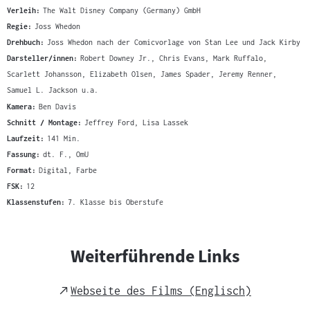
Verleih:
The Walt Disney Company (Germany) GmbH
Regie:
Joss Whedon
Drehbuch:
Joss Whedon nach der Comicvorlage von Stan Lee und Jack Kirby
Darsteller/innen:
Robert Downey Jr., Chris Evans, Mark Ruffalo,
Scarlett Johansson, Elizabeth Olsen, James Spader, Jeremy Renner,
Samuel L. Jackson u.a.
Kamera:
Ben Davis
Schnitt / Montage:
Jeffrey Ford, Lisa Lassek
Laufzeit:
141 Min.
Fassung:
dt. F., OmU
Format:
Digital, Farbe
FSK:
12
Klassenstufen:
7. Klasse bis Oberstufe
Weiterführende Links
External
Webseite des Films (Englisch)
Link