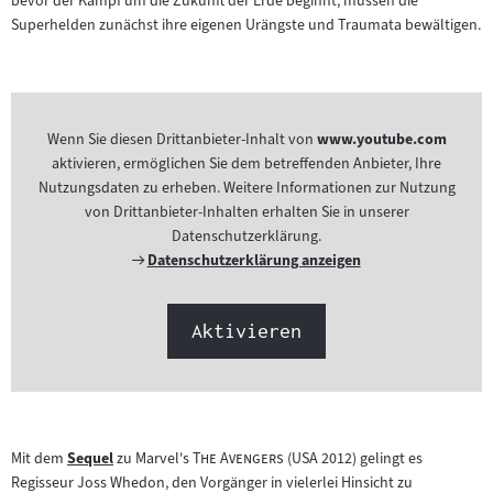
bevor der Kampf um die Zukunft der Erde beginnt, müssen die
Superhelden zunächst ihre eigenen Urängste und Traumata bewältigen.
Wenn Sie diesen Drittanbieter-Inhalt von
www.youtube.com
aktivieren, ermöglichen Sie dem betreffenden Anbieter, Ihre
Nutzungsdaten zu erheben. Weitere Informationen zur Nutzung
von Drittanbieter-Inhalten erhalten Sie in unserer
Datenschutzerklärung.
Externer
Datenschutzerklärung anzeigen
Link:
Aktivieren
"
"
Mit dem
Sequel
zu Marvel's
The Avengers
(USA 2012) gelingt es
Zum
Regisseur Joss Whedon, den Vorgänger in vielerlei Hinsicht zu