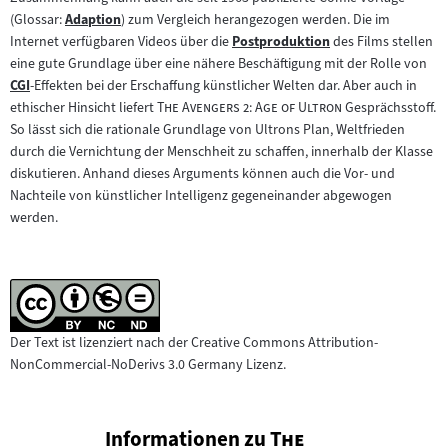
Inhalt:
(Glossar:
Adaption
) zum Vergleich herangezogen werden. Die im
Zum
Internet verfügbaren Videos über die
Postproduktion
des Films stellen
Inhalt:
Zum
eine gute Grundlage über eine nähere Beschäftigung mit der Rolle von
Inhalt:
CGI
-Effekten bei der Erschaffung künstlicher Welten dar. Aber auch in
Zum
"
"
ethischer Hinsicht liefert
The Avengers 2: Age of Ultron
Gesprächsstoff.
Inhalt:
So lässt sich die rationale Grundlage von Ultrons Plan, Weltfrieden
durch die Vernichtung der Menschheit zu schaffen, innerhalb der Klasse
diskutieren. Anhand dieses Arguments können auch die Vor- und
Nachteile von künstlicher Intelligenz gegeneinander abgewogen
werden.
Der Text ist lizenziert nach der Creative Commons Attribution-
NonCommercial-NoDerivs 3.0 Germany Lizenz.
"
Informationen zu
The