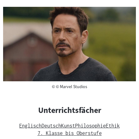
Copyright
©
© Marvel Studios
Unterrichtsfächer
Englisch
Deutsch
Kunst
Philosophie
Ethik
7. Klasse bis Oberstufe