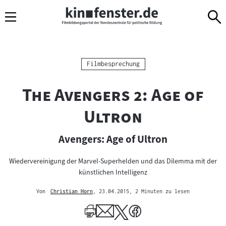
Sprungmarken
Direkt
Direkt
Navigation
zum
zur
Inhalt
Navigation
am
Seitenende
Kategorie:
Filmbesprechung
"
The Avengers 2: Age of
"
Ultron
Avengers: Age of Ultron
Wiedervereinigung der Marvel-Superhelden und das Dilemma mit der
künstlichen Intelligenz
Von
Christian Horn
, 23.04.2015
, 2 Minuten zu lesen
Mehr
zum
Author