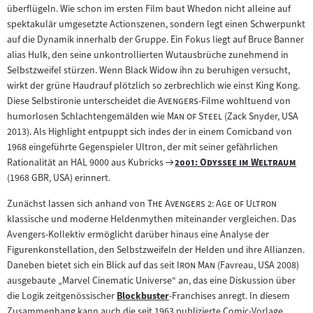
Inhalt:
überflügeln. Wie schon im ersten Film baut Whedon nicht alleine auf
spektakulär umgesetzte Actionszenen, sondern legt einen Schwerpunkt
auf die Dynamik innerhalb der Gruppe. Ein Fokus liegt auf Bruce Banner
alias Hulk, den seine unkontrollierten Wutausbrüche zunehmend in
Selbstzweifel stürzen. Wenn Black Widow ihn zu beruhigen versucht,
wirkt der grüne Haudrauf plötzlich so zerbrechlich wie einst King Kong.
"
"
Diese Selbstironie unterscheidet die
Avengers
-Filme wohltuend von
"
"
humorlosen Schlachtengemälden wie
Man of Steel
(Zack Snyder, USA
2013). Als Highlight entpuppt sich indes der in einem Comicband von
1968 eingeführte Gegenspieler Ultron, der mit seiner gefährlichen
Zum
"
"
Rationalität an HAL 9000 aus Kubricks
2001: Odyssee im Weltraum
Filmarchiv:
(1968 GBR, USA) erinnert.
"
"
Zunächst lassen sich anhand von
The Avengers 2: Age of Ultron
klassische und moderne Heldenmythen miteinander vergleichen. Das
Avengers-Kollektiv ermöglicht darüber hinaus eine Analyse der
Figurenkonstellation, den Selbstzweifeln der Helden und ihre Allianzen.
"
"
Daneben bietet sich ein Blick auf das seit
Iron Man
(Favreau, USA 2008)
ausgebaute „Marvel Cinematic Universe“ an, das eine Diskussion über
die Logik zeitgenössischer
Blockbuster
-Franchises anregt. In diesem
Zum
Zusammenhang kann auch die seit 1963 publizierte Comic-Vorlage