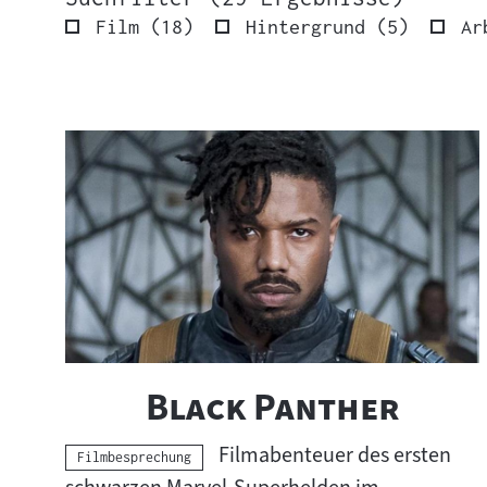
Ergebnisse
Ergebnis
Film
(
18
)
Hintergrund
(
5
)
Ar
29
Ergebnisse
S
wurden
u
gefunden.
c
h
e
r
g
e
b
"
"
Black Panther
n
i
Filmabenteuer des ersten
s
Kategorie:
Filmbesprechung
s