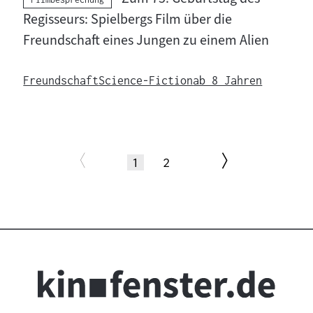
:
Regisseurs: Spielbergs Film über die
Freundschaft eines Jungen zu einem Alien
Freundschaft
Science-Fiction
ab 8 Jahren
Paginierung
Zur
Zur
Seite
(aktuelle
Seite
1
2
Seite)
nächsten
vorherigen
Seite
Seite