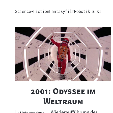
Science-Fiction
Fantasyfilm
Robotik & KI
"
2001: Odyssee im
"
Weltraum
Wiederaufführung des
Kategorie:
Filmbesprechung