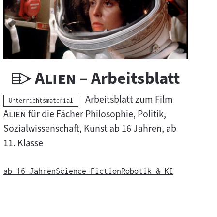
U
"
"
Alien
– Arbeitsblatt
n
"
Arbeitsblatt zum Film
Kategorie:
Unterrichtsmaterial
t
"
Alien
für die Fächer Philosophie, Politik,
Sozialwissenschaft, Kunst ab 16 Jahren, ab
e
11. Klasse
r
r
ab 16 Jahren
Science-Fiction
Robotik & KI
i
c