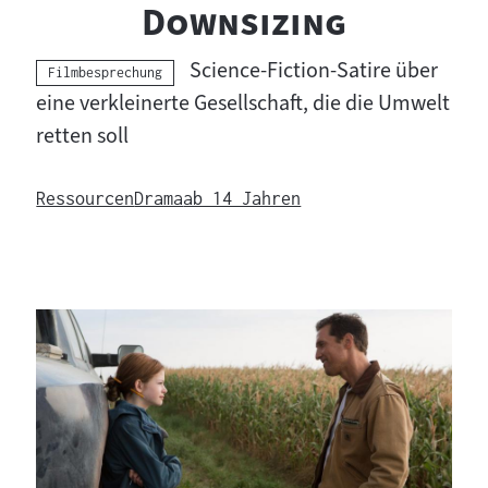
"
"
Downsizing
Science-Fiction-Satire über
Kategorie:
Filmbesprechung
eine verkleinerte Gesellschaft, die die Umwelt
retten soll
Ressourcen
Drama
ab 14 Jahren