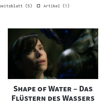
se
Ergebnisse
Ergebnisse
beitsblatt
(
5
)
Artikel
(
1
)
"
Shape of Water – Das
"
Flüstern des Wassers