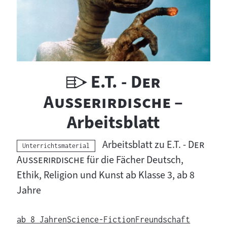
U
"
E.T. - Der
n
"
Außerirdische
–
t
Arbeitsblatt
e
"
Arbeitsblatt zu
E.T. - Der
Kategorie:
Unterrichtsmaterial
r
"
Außerirdische
für die Fächer Deutsch,
Ethik, Religion und Kunst ab Klasse 3, ab 8
r
Jahre
i
c
ab 8 Jahren
Science-Fiction
Freundschaft