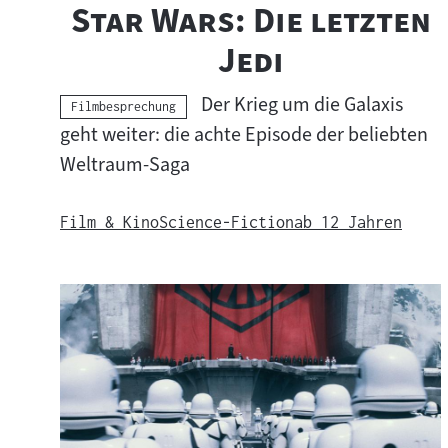
"
Star Wars: Die letzten
"
Jedi
Der Krieg um die Galaxis
Kategorie:
Filmbesprechung
geht weiter: die achte Episode der beliebten
Weltraum-Saga
Film & Kino
Science-Fiction
ab 12 Jahren