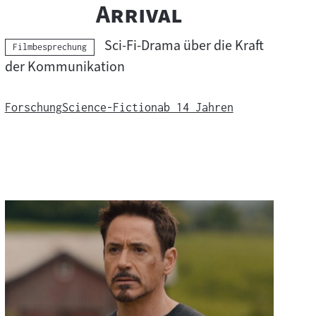
"
"
Arrival
Sci-Fi-Drama über die Kraft
Kategorie:
Filmbesprechung
der Kommunikation
Forschung
Science-Fiction
ab 14 Jahren