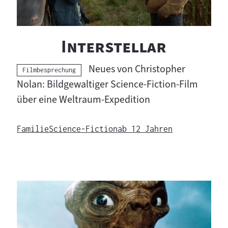
"
"
Interstellar
Neues von Christopher
Kategorie:
Filmbesprechung
Nolan: Bildgewaltiger Science-Fiction-Film
über eine Weltraum-Expedition
Familie
Science-Fiction
ab 12 Jahren