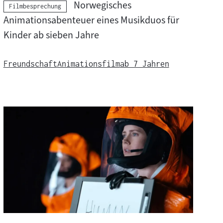
Norwegisches
Kategorie:
Filmbesprechung
Animationsabenteuer eines Musikduos für
Kinder ab sieben Jahre
Freundschaft
Animationsfilm
ab 7 Jahren