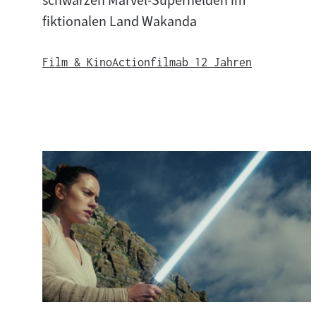
schwarzen Marvel-Superhelden im
e
fiktionalen Land Wakanda
Film & Kino
Actionfilm
ab 12 Jahren