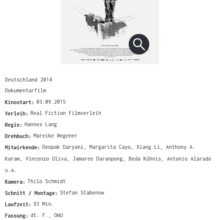
Deutschland 2014
Dokumentarfilm
Kinostart:
03.09.2015
Verleih:
Real Fiction Filmverleih
Regie:
Hannes Lang
Drehbuch:
Mareike Wegener
Mitwirkende:
Deepak Daryani, Margarita Cayo, Xiang Li, Anthony A.
Karam, Vincenzo Oliva, Jamaree Daranpong, Beda Kühnis, Antonio Alarado
u.a.
Kamera:
Thilo Schmidt
Schnitt / Montage:
Stefan Stabenow
Laufzeit:
93 Min.
Fassung:
dt. F., OmU