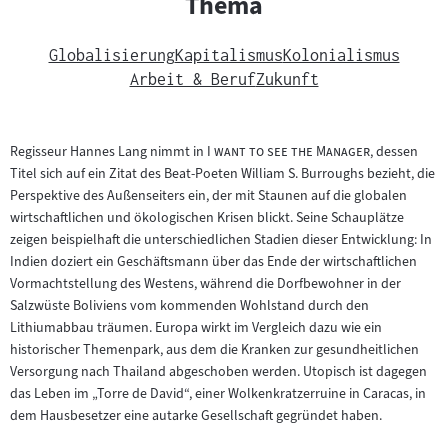
Thema
Globalisierung
Kapitalismus
Kolonialismus
Arbeit & Beruf
Zukunft
"
"
Regisseur Hannes Lang nimmt in
I want to see the Manager
, dessen
Titel sich auf ein Zitat des Beat-Poeten William S. Burroughs bezieht, die
Perspektive des Außenseiters ein, der mit Staunen auf die globalen
wirtschaftlichen und ökologischen Krisen blickt. Seine Schauplätze
zeigen beispielhaft die unterschiedlichen Stadien dieser Entwicklung: In
Indien doziert ein Geschäftsmann über das Ende der wirtschaftlichen
Vormachtstellung des Westens, während die Dorfbewohner in der
Salzwüste Boliviens vom kommenden Wohlstand durch den
Lithiumabbau träumen. Europa wirkt im Vergleich dazu wie ein
historischer Themenpark, aus dem die Kranken zur gesundheitlichen
Versorgung nach Thailand abgeschoben werden. Utopisch ist dagegen
das Leben im „Torre de David“, einer Wolkenkratzerruine in Caracas, in
dem Hausbesetzer eine autarke Gesellschaft gegründet haben.