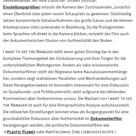
nebeneinander. Mit Hilfe statischer Totalen (Glossar:
Einstellungsgrößen
) erlaubt die Kamera den Zuschauenden, zunächst
Zum
einen Überblick über jeden neuen Schauplatz zu gewinnen. Gleichzeitig
Inhalt:
setzen konzentrierte Detailaufnahmen das große Ganze und die kleinen
Arbeitsprozess stets zueinander in Beziehung. Da die Protagonisten
beim Sprechen oft direkt in die Kamera blicken, entzieht der Film auch
der dokumentarischen Illusion von Authentizität den Boden.
"
"
I want to see the Manager
stellt einen guten Einstieg dar in das
komplexe Themengebiet der Globalisierung und ihrer Folgen für die
unterschiedlichen Weltregionen. Anders als viele missionarische
Dokumentarfilmer stellt der Regisseur keine Kausalzusammenhänge
her, sondern zeigt stattdessen Parallelen und Wechselwirkungen auf.
Diese Herangehensweise ist besonders interessant für eine Diskussion
im Sozialkunde- und Politikunterricht, setzt aufgrund des fehlenden
"
Kommentars aber Vorkenntnisse voraus. Die Machart von
I want to see
"
the Manager
ist auch für eine filmsprachliche Analyse aufschlussreich.
Die stilisierten Einstellungen können etwa als Ausgangspunkt für eine
grundsätzliche Diskussion über Authentizität im
Dokumentarfilm
Zum
herangezogen werden, die politische Dokumentarfilme wie
Inhalt:
Zum
"
"
"
"
"
Plastic Planet
oder
Kapitalismus: Eine Liebesgeschichte
(