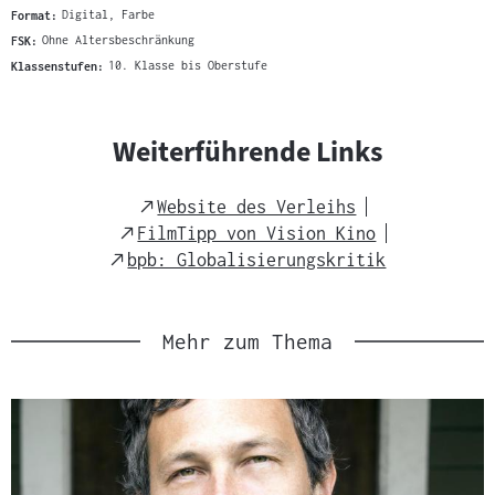
Format:
Digital, Farbe
FSK:
Ohne Altersbeschränkung
Klassenstufen:
10. Klasse bis Oberstufe
Weiterführende Links
External
Website des Verleihs
Link
External
FilmTipp von Vision Kino
Link
External
bpb: Globalisierungskritik
Link
Mehr zum Thema