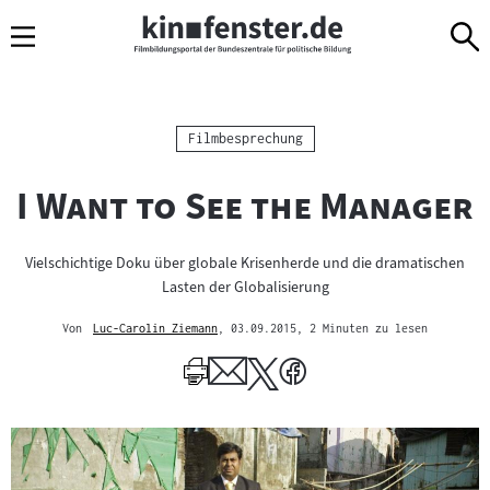
Sprungmarken
Direkt
Direkt
Navigation
zum
zur
Inhalt
Navigation
am
Seitenende
Kategorie:
Filmbesprechung
"
I Want to See the Manager
Vielschichtige Doku über globale Krisenherde und die dramatischen
Lasten der Globalisierung
Von
Luc-Carolin Ziemann
, 03.09.2015
, 2 Minuten zu lesen
Mehr
zum
Author