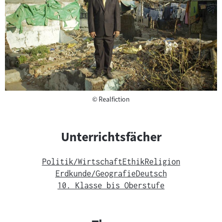
Copyright
©
Realfiction
Unterrichtsfächer
Politik/Wirtschaft
Ethik
Religion
Erdkunde/Geografie
Deutsch
10. Klasse bis Oberstufe