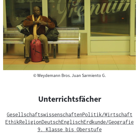
Copyright
©
Weydemann Bros. Juan Sarmiento G.
Unterrichtsfächer
Gesellschaftswissenschaften
Politik/Wirtschaft
Ethik
Religion
Deutsch
Englisch
Erdkunde/Geografie
9. Klasse bis Oberstufe