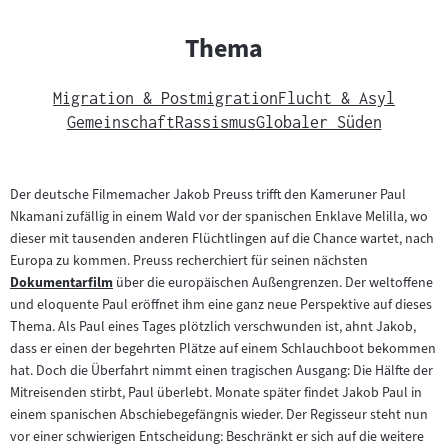
Thema
Migration & Postmigration
Flucht & Asyl
Gemeinschaft
Rassismus
Globaler Süden
Der deutsche Filmemacher Jakob Preuss trifft den Kameruner Paul
Nkamani zufällig in einem Wald vor der spanischen Enklave Melilla, wo
dieser mit tausenden anderen Flüchtlingen auf die Chance wartet, nach
Europa zu kommen. Preuss recherchiert für seinen nächsten
Dokumentarfilm
über die europäischen Außengrenzen. Der weltoffene
Zum
und eloquente Paul eröffnet ihm eine ganz neue Perspektive auf dieses
Inhalt:
Thema. Als Paul eines Tages plötzlich verschwunden ist, ahnt Jakob,
dass er einen der begehrten Plätze auf einem Schlauchboot bekommen
hat. Doch die Überfahrt nimmt einen tragischen Ausgang: Die Hälfte der
Mitreisenden stirbt, Paul überlebt. Monate später findet Jakob Paul in
einem spanischen Abschiebegefängnis wieder. Der Regisseur steht nun
vor einer schwierigen Entscheidung: Beschränkt er sich auf die weitere