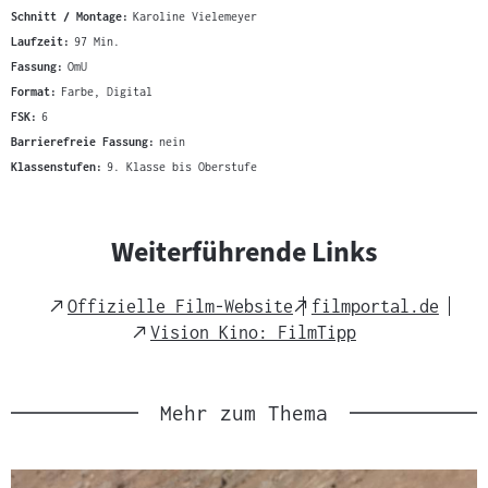
Schnitt / Montage:
Karoline Vielemeyer
Laufzeit:
97 Min.
Fassung:
OmU
Format:
Farbe, Digital
FSK:
6
Barrierefreie Fassung:
nein
Klassenstufen:
9. Klasse bis Oberstufe
Weiterführende Links
External
External
Offizielle Film-Website
filmportal.de
Link
Link
External
Vision Kino: FilmTipp
Link
Mehr zum Thema
Slider