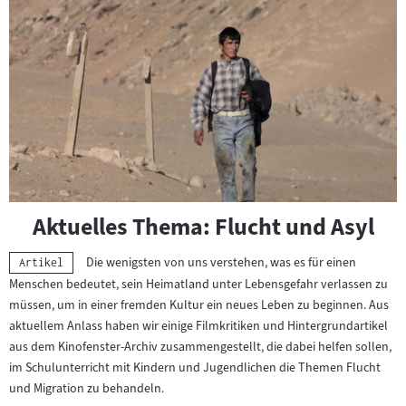
überspringen
und
zur
nächsten
Sprungmarke
springen
Aktuelles Thema: Flucht und Asyl
Die wenigsten von uns verstehen, was es für einen
Kategorie:
Artikel
Menschen bedeutet, sein Heimatland unter Lebensgefahr verlassen zu
müssen, um in einer fremden Kultur ein neues Leben zu beginnen. Aus
aktuellem Anlass haben wir einige Filmkritiken und Hintergrundartikel
aus dem Kinofenster-Archiv zusammengestellt, die dabei helfen sollen,
im Schulunterricht mit Kindern und Jugendlichen die Themen Flucht
und Migration zu behandeln.