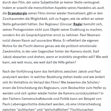
durch den Film, der seine Subjektivität an keiner Stelle verleugnet.
Inhalt:
Indem er sowohl die menschlichen Aspekte seines Handelns als auch
die
Dramaturgie
seines Films immer wieder thematisiert, gibt er den
Zum
Zuschauenden die Möglichkeit, sich zu fragen, wie sie selbst an seiner
Inhalt:
Stelle gehandelt hätten. Der Regisseur (Glossar:
Regie
) bemüht sich,
Zum
seinen Protagonisten nicht zum Objekt seiner Erzählung zu machen,
Inhalt:
sondern ihn als Gesprächspartner ernst zu nehmen. Paul Nkamani
nutzt diesen Raum auf souveräne Weise. Er reflektiert die eigenen
Motive für die Flucht ebenso genau wie die politisch-emotionale
Zwickmühle, in der sein Gegenüber hinter der Kamera steckt. Darf
Jakob abwarten und drehen, wenn er instinktiv eingreifen will? Wie weit
kann, wie weit muss, wie weit darf die Hilfe gehen?
Nach der Vorführung kann das Verhältnis zwischen Jakob und Paul
analysiert werden. In welcher Beziehung stehen beide und wie ändert
sich ihr Verhältnis im Verlauf des Films? Wie bewerten die Schüler/-
innen die Entscheidung des Regisseurs, vom Beobachter zum Helfer zu
werden und sich später wieder hinter die Kamera zurückzuziehen? In
den Fächern Gemeinschaftskunde und Politik kann am Beispiel von
Pauls Lebensgeschichte diskutiert werden, ob eine Unterscheidung
zwischen "politischen" und "wirtschaftlichen" Fluchtursachen