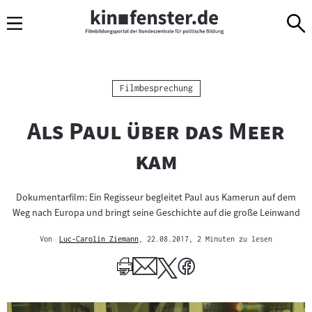
Sprungmarken
Direkt
Direkt
Navigation
zum
zur
Inhalt
Navigation
am
Seitenende
Kategorie:
Filmbesprechung
"
Als Paul über das Meer
"
kam
Dokumentarfilm: Ein Regisseur begleitet Paul aus Kamerun auf dem
Weg nach Europa und bringt seine Geschichte auf die große Leinwand
Von
Luc-Carolin Ziemann
, 22.08.2017
, 2 Minuten zu lesen
Mehr
zum
Author