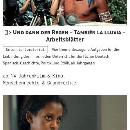
U
"
"
Und dann der Regen – También la lluvia
–
n
Arbeitsblätter
t
Vier themenbezogene Aufgaben für die
Kategorie:
Unterrichtsmaterial
e
Einbindung des Films in den Unterricht für die Fächer Deutsch,
r
Spanisch, Geschichte, Politik und Ethik, ab Jahrgang 9
r
i
ab 14 Jahren
Film & Kino
c
Menschenrechte & Grundrechte
h
t
s
m
a
t