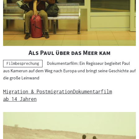
e
r
g
e
b
n
i
"
"
Als Paul über das Meer kam
s
Dokumentarfilm: Ein Regisseur begleitet Paul
s
Kategorie:
Filmbesprechung
aus Kamerun auf dem Weg nach Europa und bringt seine Geschichte auf
e
die große Leinwand
Migration & Postmigration
Dokumentarfilm
ab 14 Jahren