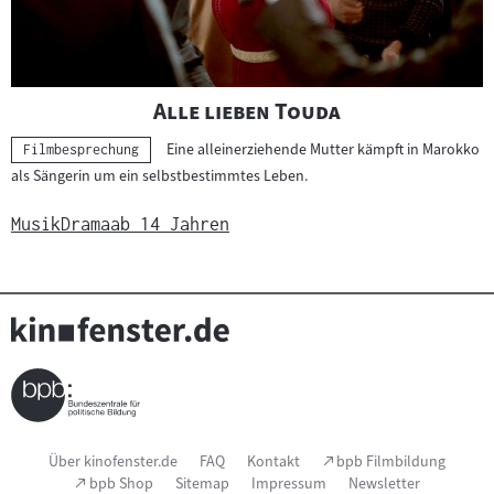
"
"
Alle lieben Touda
Eine alleinerziehende Mutter kämpft in Marokko
Kategorie:
Filmbesprechung
als Sängerin um ein selbstbestimmtes Leben.
Musik
Drama
ab 14 Jahren
Seitenfußnavigation
(Link
Über kinofenster.de
FAQ
Kontakt
bpb Filmbildung
öffnet
(Link
bpb Shop
Sitemap
Impressum
Newsletter
im