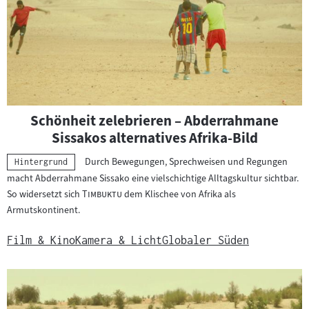
Schönheit zelebrieren – Abderrahmane
Sissakos alternatives Afrika-Bild
Durch Bewegungen, Sprechweisen und Regungen
Kategorie:
Hintergrund
macht Abderrahmane Sissako eine vielschichtige Alltagskultur sichtbar.
"
"
So widersetzt sich
Timbuktu
dem Klischee von Afrika als
Armutskontinent.
Film & Kino
Kamera & Licht
Globaler Süden