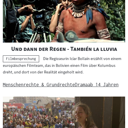
"
"
Und dann der Regen - También la lluvia
Die Regisseurin Icíar Bollaín erzählt von einem
Kategorie:
Filmbesprechung
europäischen Filmteam, das in Bolivien einen Film über Kolumbus
dreht, und dort von der Realität eingeholt wird.
Menschenrechte & Grundrechte
Drama
ab 14 Jahren