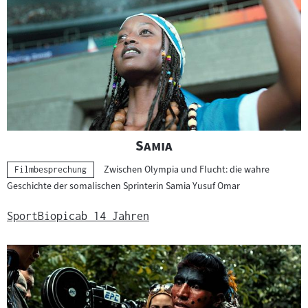
"
"
Samia
Zwischen Olympia und Flucht: die wahre
Kategorie:
Filmbesprechung
Geschichte der somalischen Sprinterin Samia Yusuf Omar
Sport
Biopic
ab 14 Jahren