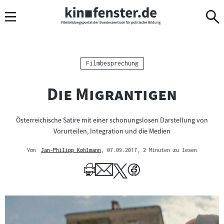
Sprungmarken
Direkt
Direkt
Navigation
zum
zur
Inhalt
Navigation
am
Seitenende
Kategorie:
Filmbesprechung
"
"
Die Migrantigen
Österreichische Satire mit einer schonungslosen Darstellung von
Vorurteilen, Integration und die Medien
Von
Jan-Philipp Kohlmann
, 07.09.2017
, 2 Minuten zu lesen
Mehr
zum
Author