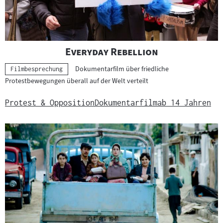
"
"
Everyday Rebellion
Dokumentarfilm über friedliche
Kategorie:
Filmbesprechung
Protestbewegungen überall auf der Welt verteilt
Protest & Opposition
Dokumentarfilm
ab 14 Jahren