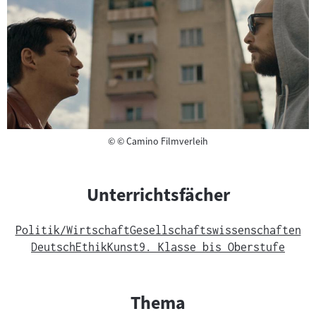
Copyright
©
© Camino Filmverleih
Unterrichtsfächer
Politik/Wirtschaft
Gesellschaftswissenschaften
Deutsch
Ethik
Kunst
9. Klasse bis Oberstufe
Thema