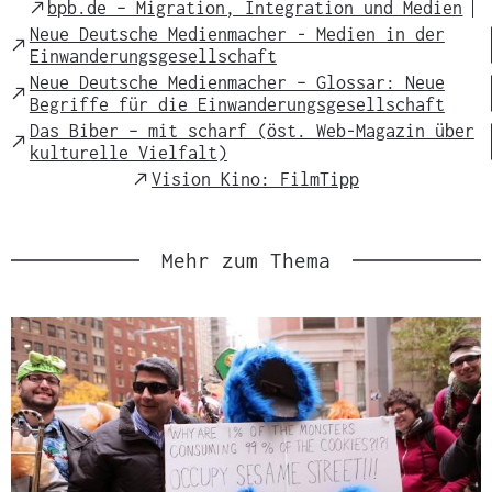
External
bpb.de – Migration, Integration und Medien
Link
Neue Deutsche Medienmacher - Medien in der
External
Einwanderungsgesellschaft
Link
Neue Deutsche Medienmacher – Glossar: Neue
External
Begriffe für die Einwanderungsgesellschaft
Link
Das Biber – mit scharf (öst. Web-Magazin über
External
kulturelle Vielfalt)
Link
External
Vision Kino: FilmTipp
Link
Mehr zum Thema