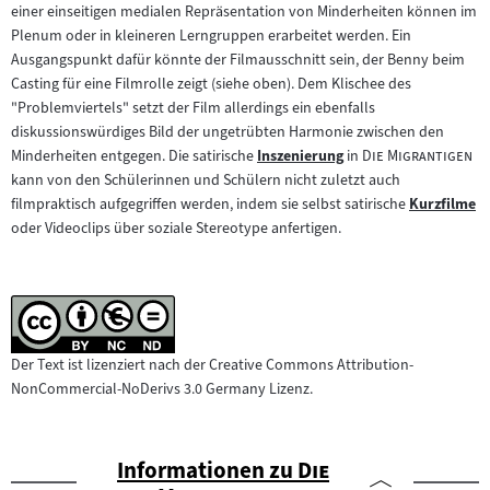
einer einseitigen medialen Repräsentation von Minderheiten können im
Plenum oder in kleineren Lerngruppen erarbeitet werden. Ein
Ausgangspunkt dafür könnte der Filmausschnitt sein, der Benny beim
Casting für eine Filmrolle zeigt (siehe oben). Dem Klischee des
"Problemviertels" setzt der Film allerdings ein ebenfalls
diskussionswürdiges Bild der ungetrübten Harmonie zwischen den
"
"
Minderheiten entgegen. Die satirische
Inszenierung
in
Die Migrantigen
Zum
kann von den Schülerinnen und Schülern nicht zuletzt auch
Inhalt:
filmpraktisch aufgegriffen werden, indem sie selbst satirische
Kurzfilme
Zum
oder Videoclips über soziale Stereotype anfertigen.
Inhalt:
Der Text ist lizenziert nach der Creative Commons Attribution-
NonCommercial-NoDerivs 3.0 Germany Lizenz.
"
Informationen zu
Die