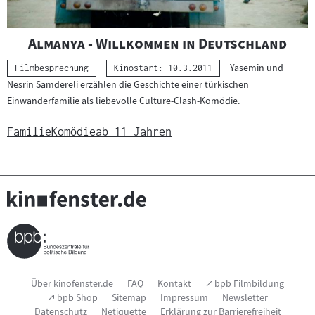
"
"
Almanya - Willkommen in Deutschland
Yasemin und
Kategorie:
Filmbesprechung
Kinostart: 10.3.2011
Nesrin Samdereli erzählen die Geschichte einer türkischen
Einwanderfamilie als liebevolle Culture-Clash-Komödie.
Familie
Komödie
ab 11 Jahren
Seitenfußnavigation
(Link
Über kinofenster.de
FAQ
Kontakt
bpb Filmbildung
öffnet
(Link
bpb Shop
Sitemap
Impressum
Newsletter
im
öffnet
Datenschutz
Netiquette
Erklärung zur Barrierefreiheit
neuen