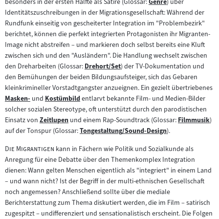
besonders in der ersten Hälfte als Satire (Glossar:
Genre
) über
Inhalt:
Zum
Identitätszuschreibungen in der Migrationsgesellschaft: Während der
Inhalt:
Rundfunk einseitig von gescheiterter Integration im "Problembezirk"
berichtet, können die perfekt integrierten Protagonisten ihr Migranten-
Image nicht abstreifen – und markieren doch selbst bereits eine Kluft
zwischen sich und den "Ausländern". Die Handlung wechselt zwischen
den Dreharbeiten (Glossar:
Drehort/Set
) der TV-Dokumentation und
Zum
den Bemühungen der beiden Bildungsaufsteiger, sich das Gebaren
Inhalt:
kleinkrimineller Vorstadtgangster anzueignen. Ein gezielt übertriebenes
Masken-
und
Kostümbild
entlarvt bekannte Film- und Medien-Bilder
Zum
Zum
solcher sozialen Stereotype, oft unterstützt durch den parodistischen
Inhalt:
Inhalt:
Einsatz von
Zeitlupen
und einem Rap-Soundtrack (Glossar:
Filmmusik
)
Zum
Zum
auf der Tonspur (Glossar:
Tongestaltung/Sound-Design
).
Inhalt:
Zum
Inhalt:
Inhalt:
"
"
Die Migrantigen
kann in Fächern wie Politik und Sozialkunde als
Anregung für eine Debatte über den Themenkomplex Integration
dienen: Wann gelten Menschen eigentlich als "integriert" in einem Land
– und wann nicht? Ist der Begriff in der multi-ethnischen Gesellschaft
noch angemessen? Anschließend sollte über die mediale
Berichterstattung zum Thema diskutiert werden, die im Film – satirisch
zugespitzt – undifferenziert und sensationalistisch erscheint. Die Folgen