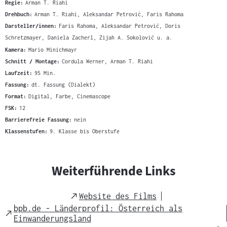
Regie:
Arman T. Riahi
Drehbuch:
Arman T. Riahi, Aleksandar Petrović, Faris Rahoma
Darsteller/innen:
Faris Rahoma, Aleksandar Petrović, Doris
Schretzmayer, Daniela Zacherl, Zijah A. Sokolović u. a.
Kamera:
Mario Minichmayr
Schnitt / Montage:
Cordula Werner, Arman T. Riahi
Laufzeit:
95 Min.
Fassung:
dt. Fassung (Dialekt)
Format:
Digital, Farbe, Cinemascope
FSK:
12
Barrierefreie Fassung:
nein
Klassenstufen:
9. Klasse bis Oberstufe
Weiterführende Links
External
Website des Films
Link
bpb.de - Länderprofil: Österreich als
External
Einwanderungsland
Link