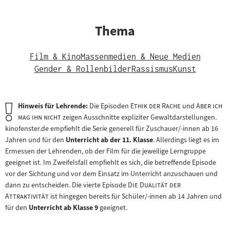
Thema
Film & Kino
Massenmedien & Neue Medien
Gender & Rollenbilder
Rassismus
Kunst
Wichtiger
"
"
"
Hinweis für Lehrende:
Die Episoden
Ethik der Rache
und
Aber ich
Hinweis:
"
mag ihn nicht
zeigen Ausschnitte expliziter Gewaltdarstellungen.
kinofenster.de empfiehlt die Serie generell für Zuschauer/-innen ab 16
Jahren und für den
Unterricht ab der 11. Klasse
. Allerdings liegt es im
Ermessen der Lehrenden, ob der Film für die jeweilige Lerngruppe
geeignet ist. Im Zweifelsfall empfiehlt es sich, die betreffende Episode
vor der Sichtung und vor dem Einsatz im Unterricht anzuschauen und
"
dann zu entscheiden. Die vierte Episode
Die Dualität der
"
Attraktivität
ist hingegen bereits für Schüler/-innen ab 14 Jahren und
für den
Unterricht ab Klasse 9
geeignet.