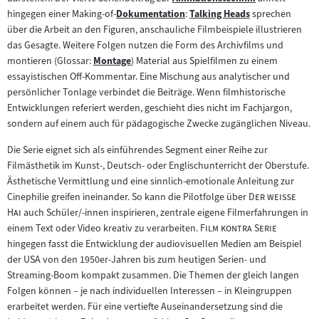
Zum
hingegen einer Making-of-
Dokumentation
:
Talking Heads
sprechen
Zum
Inhalt:
Zum
über die Arbeit an den Figuren, anschauliche Filmbeispiele illustrieren
Inhalt:
Inhalt:
das Gesagte. Weitere Folgen nutzen die Form des Archivfilms und
montieren (Glossar:
Montage
) Material aus Spielfilmen zu einem
Zum
essayistischen Off-Kommentar. Eine Mischung aus analytischer und
Inhalt:
persönlicher Tonlage verbindet die Beiträge. Wenn filmhistorische
Entwicklungen referiert werden, geschieht dies nicht im Fachjargon,
sondern auf einem auch für pädagogische Zwecke zugänglichen Niveau.
Die Serie eignet sich als einführendes Segment einer Reihe zur
Filmästhetik im Kunst-, Deutsch- oder Englischunterricht der Oberstufe.
Ästhetische Vermittlung und eine sinnlich-emotionale Anleitung zur
"
Cinephilie greifen ineinander. So kann die Pilotfolge über
Der weiße
"
Hai
auch Schüler/-innen inspirieren, zentrale eigene Filmerfahrungen in
"
"
einem Text oder Video kreativ zu verarbeiten.
Film kontra Serie
hingegen fasst die Entwicklung der audiovisuellen Medien am Beispiel
der USA von den 1950er-Jahren bis zum heutigen Serien- und
Streaming-Boom kompakt zusammen. Die Themen der gleich langen
Folgen können – je nach individuellen Interessen – in Kleingruppen
erarbeitet werden. Für eine vertiefte Auseinandersetzung sind die