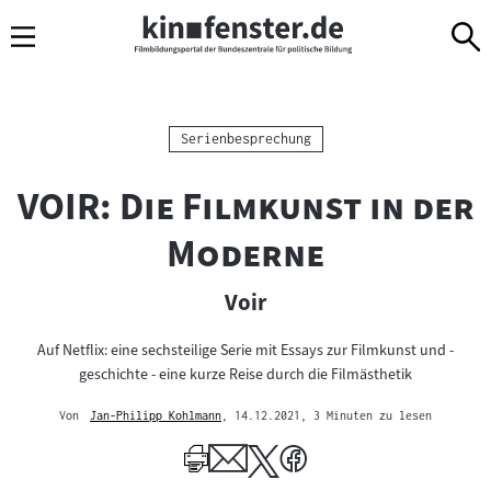
Sprungmarken
Direkt
Direkt
Navigation
zum
zur
Inhalt
Navigation
am
Seitenende
Kategorie:
Serienbesprechung
"
VOIR: Die Filmkunst in der
"
Moderne
Voir
Auf Netflix: eine sechsteilige Serie mit Essays zur Filmkunst und -
geschichte - eine kurze Reise durch die Filmästhetik
Von
Jan-Philipp Kohlmann
, 14.12.2021
, 3 Minuten zu lesen
Mehr
zum
Author