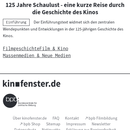
125 Jahre Schaulust - eine kurze Reise durch
die Geschichte des Kinos
Der Einführungstext widmet sich den zentralen
Kategorie:
Einführung
Wendepunkten und Entwicklungen in der 125-jährigen Geschichte des
Kinos.
Filmgeschichte
Film & Kino
Massenmedien & Neue Medien
Seitenfußnavigation
(Link
Über kinofenster.de
FAQ
Kontakt
bpb Filmbildung
öffnet
(Link
bpb Shop
Sitemap
Impressum
Newsletter
im
öffnet
Datenschutz
Netiquette
Erklärung zur Barrierefreiheit