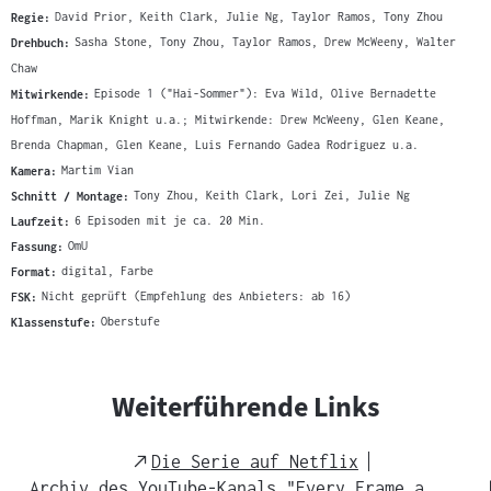
Regie:
David Prior, Keith Clark, Julie Ng, Taylor Ramos, Tony Zhou
Drehbuch:
Sasha Stone, Tony Zhou, Taylor Ramos, Drew McWeeny, Walter
Chaw
Mitwirkende:
Episode 1 ("Hai-Sommer"): Eva Wild, Olive Bernadette
Hoffman, Marik Knight u.a.; Mitwirkende: Drew McWeeny, Glen Keane,
Brenda Chapman, Glen Keane, Luis Fernando Gadea Rodriguez u.a.
Kamera:
Martim Vian
Schnitt / Montage:
Tony Zhou, Keith Clark, Lori Zei, Julie Ng
Laufzeit:
6 Episoden mit je ca. 20 Min.
Fassung:
OmU
Format:
digital, Farbe
FSK:
Nicht geprüft (Empfehlung des Anbieters: ab 16)
Klassenstufe:
Oberstufe
Weiterführende Links
External
Die Serie auf Netflix
Link
Archiv des YouTube-Kanals "Every Frame a