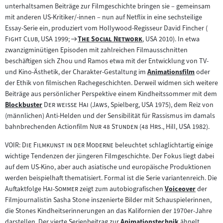
unterhaltsamen Beiträge zur Filmgeschichte bringen sie – gemeinsam
mit anderen US-Kritiker/-innen – nun auf Netflix in eine sechsteilige
"
Essay-Serie ein, produziert vom Hollywood-Regisseur David Fincher (
"
Zum
"
"
Fight Club
, USA 1999;
The Social Network
, USA 2010). In etwa
Filmarchiv:
zwanzigminütigen Episoden mit zahlreichen Filmausschnitten
beschäftigen sich Zhou und Ramos etwa mit der Entwicklung von TV-
und Kino-Ästhetik, der Charakter-Gestaltung im
Animationsfilm
oder
Zum
der Ethik von filmischen Rachegeschichten. Derweil widmen sich weitere
Inhalt:
Beiträge aus persönlicher Perspektive einem Kindheitssommer mit dem
"
"
"
"
Blockbuster
Der weiße Hai
(
Jaws
, Spielberg, USA 1975), dem Reiz von
Zum
(männlichen) Anti-Helden und der Sensibilität für Rassismus im damals
Inhalt:
"
"
"
"
bahnbrechenden Actionfilm
Nur 48 Stunden
(
48 Hrs.
, Hill, USA 1982).
"
"
VOIR: Die Filmkunst in der Moderne
beleuchtet schlaglichtartig einige
wichtige Tendenzen der jüngeren Filmgeschichte. Der Fokus liegt dabei
auf dem US-Kino, aber auch asiatische und europäische Produktionen
werden beispielhaft thematisiert. Formal ist die Serie variantenreich. Die
"
"
Auftaktfolge
Hai-Sommer
zeigt zum autobiografischen
Voiceover
der
Zum
Filmjournalistin Sasha Stone inszenierte Bilder mit Schauspielerinnen,
Inhalt:
die Stones Kindheitserinnerungen an das Kalifornien der 1970er-Jahre
darstellen. Der vierte Serienbeitrag zur
Animationstechnik
ähnelt