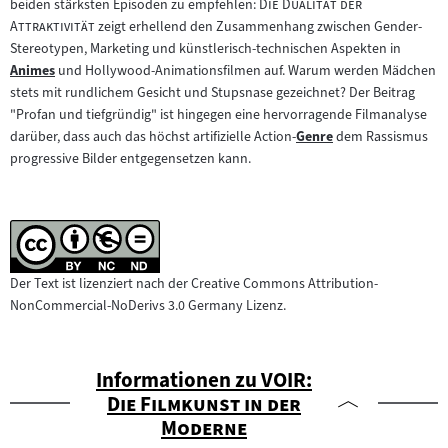
"
beiden stärksten Episoden zu empfehlen:
Die Dualität der
"
Attraktivität
zeigt erhellend den Zusammenhang zwischen Gender-
Stereotypen, Marketing und künstlerisch-technischen Aspekten in
Animes
und Hollywood-Animationsfilmen auf. Warum werden Mädchen
Zum
stets mit rundlichem Gesicht und Stupsnase gezeichnet? Der Beitrag
Inhalt:
"Profan und tiefgründig" ist hingegen eine hervorragende Filmanalyse
darüber, dass auch das höchst artifizielle Action-
Genre
dem Rassismus
Zum
progressive Bilder entgegensetzen kann.
Inhalt:
Der Text ist lizenziert nach der Creative Commons Attribution-
NonCommercial-NoDerivs 3.0 Germany Lizenz.
"
Informationen zu
VOIR:
Die Filmkunst in der
"
Moderne