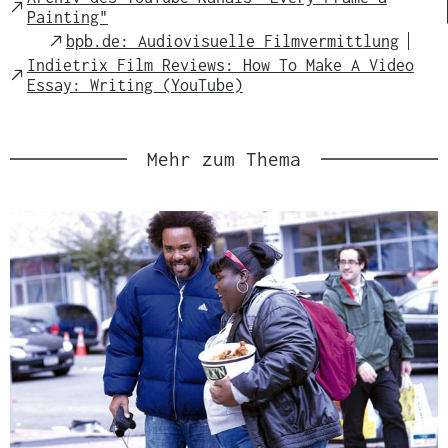
External
Painting"
Link
External
bpb.de: Audiovisuelle Filmvermittlung
Link
Indietrix Film Reviews: How To Make A Video
External
Essay: Writing (YouTube)
Link
Mehr zum Thema