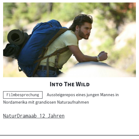
"
"
Into The Wild
Aussteigerepos eines jungen Mannes in
Kategorie:
Filmbesprechung
Nordamerika mit grandiosen Naturaufnahmen
Natur
Drama
ab 12 Jahren