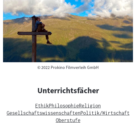
Copyright
©
2022 Prokino Filmverleih GmbH
Unterrichtsfächer
Ethik
Philosophie
Religion
Gesellschaftswissenschaften
Politik/Wirtschaft
Oberstufe