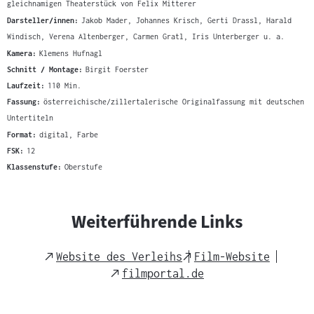
gleichnamigen Theaterstück von Felix Mitterer
Darsteller/innen:
Jakob Mader, Johannes Krisch, Gerti Drassl, Harald
Windisch, Verena Altenberger, Carmen Gratl, Iris Unterberger u. a.
Kamera:
Klemens Hufnagl
Schnitt / Montage:
Birgit Foerster
Laufzeit:
110 Min.
Fassung:
österreichische/zillertalerische Originalfassung mit deutschen
Untertiteln
Format:
digital, Farbe
FSK:
12
Klassenstufe:
Oberstufe
Weiterführende Links
External
External
Website des Verleihs
Film-Website
Link
Link
External
filmportal.de
Link