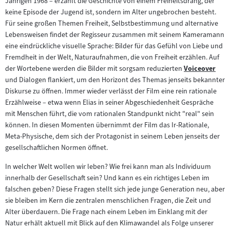
Jährigen 1968 – erzählt die Geschichte von einem Freiheitsdrang, der
keine Episode der Jugend ist, sondern im Alter ungebrochen besteht.
Für seine großen Themen Freiheit, Selbstbestimmung und alternative
Lebensweisen findet der Regisseur zusammen mit seinem Kameramann
eine eindrückliche visuelle Sprache: Bilder für das Gefühl von Liebe und
Fremdheit in der Welt, Naturaufnahmen, die von Freiheit erzählen. Auf
der Wortebene werden die Bilder mit sorgsam reduzierten
Voiceover
Zum
und Dialogen flankiert, um den Horizont des Themas jenseits bekannter
Inhalt:
Diskurse zu öffnen. Immer wieder verlässt der Film eine rein rationale
Erzählweise – etwa wenn Elias in seiner Abgeschiedenheit Gespräche
mit Menschen führt, die vom rationalen Standpunkt nicht "real" sein
können. In diesen Momenten übernimmt der Film das Ir-Rationale,
Meta-Physische, dem sich der Protagonist in seinem Leben jenseits der
gesellschaftlichen Normen öffnet.
In welcher Welt wollen wir leben? Wie frei kann man als Individuum
innerhalb der Gesellschaft sein? Und kann es ein richtiges Leben im
falschen geben? Diese Fragen stellt sich jede junge Generation neu, aber
sie bleiben im Kern die zentralen menschlichen Fragen, die Zeit und
Alter überdauern. Die Frage nach einem Leben im Einklang mit der
Natur erhält aktuell mit Blick auf den Klimawandel als Folge unserer