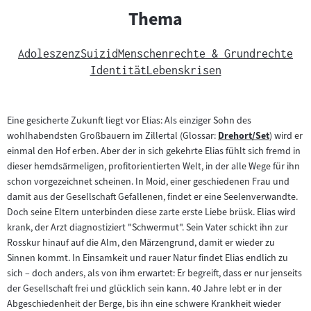
Thema
Adoleszenz
Suizid
Menschenrechte & Grundrechte
Identität
Lebenskrisen
Eine gesicherte Zukunft liegt vor Elias: Als einziger Sohn des
wohlhabendsten Großbauern im Zillertal (Glossar:
Drehort/Set
) wird er
Zum
einmal den Hof erben. Aber der in sich gekehrte Elias fühlt sich fremd in
Inhalt:
dieser hemdsärmeligen, profitorientierten Welt, in der alle Wege für ihn
schon vorgezeichnet scheinen. In Moid, einer geschiedenen Frau und
damit aus der Gesellschaft Gefallenen, findet er eine Seelenverwandte.
Doch seine Eltern unterbinden diese zarte erste Liebe brüsk. Elias wird
krank, der Arzt diagnostiziert "Schwermut". Sein Vater schickt ihn zur
Rosskur hinauf auf die Alm, den Märzengrund, damit er wieder zu
Sinnen kommt. In Einsamkeit und rauer Natur findet Elias endlich zu
sich – doch anders, als von ihm erwartet: Er begreift, dass er nur jenseits
der Gesellschaft frei und glücklich sein kann. 40 Jahre lebt er in der
Abgeschiedenheit der Berge, bis ihn eine schwere Krankheit wieder