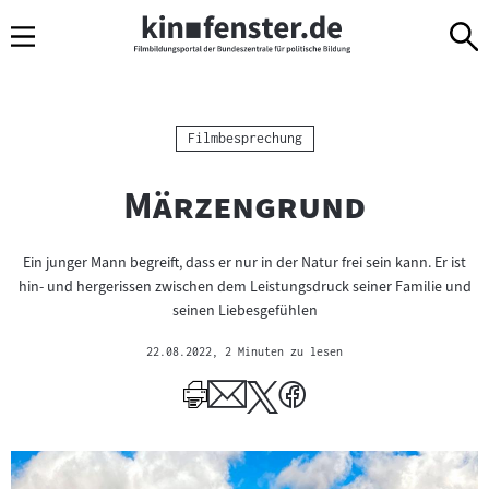
Sprungmarken
Direkt
Direkt
Navigation
zum
zur
Inhalt
Navigation
am
Seitenende
Kategorie:
Filmbesprechung
"
"
Märzengrund
Ein junger Mann begreift, dass er nur in der Natur frei sein kann. Er ist
hin- und hergerissen zwischen dem Leistungsdruck seiner Familie und
seinen Liebesgefühlen
22.08.2022
, 2 Minuten zu lesen