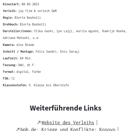
Kinostart:
08.09.2022
Verleih:
jip film & verleih GbR
Regie:
Blerta Basholli
Drehbuch:
Blerta Basholli
Darsteller/innen:
Yllka Gashi, Çun Lajçi, Aurita Agushi, Kumrije Hoxha,
Adriana Matoshi, u.a.
Kamera:
Alex Bloom
Schnitt / Montage:
Félix Sandri, Enis Saraçi
Laufzeit:
84 Min.
Fassung:
OmU, dt.F.
Format:
digital, Farbe
FSK:
12
Klassenstufen:
9. Klasse bis Oberstufe
Weiterführende Links
External
Website des Verleihs
Link
External
bpb.de: Kriege und Konflikte: Kosovo