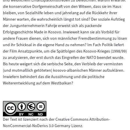
und weiblichem Emanzipationsstreben zu beleuchten. Warum erwartet
die konservative Dorfgemeinschaft von den Witwen, dass sie im Haus
bleiben, von Sozialhilfe leben und jahrelang auf die Rückkehr ihrer
Männer warten, die wahrscheinlich längst tot sind? Der soziale Aufstieg
der Jungunternehmerin Fahrije erweist sich als packende
Erfolgsgeschichte Made in Kosovo. Inwieweit kann sie als Vorbild für
andere Frauen dienen, sich von männlicher Fremdbestimmung zu lösen
und ihr Schicksal in die eigene Hand zu nehmen? Im Fach Politik liefert
der Film Ansatzpunkte, um die Spätfolgen des Kosovo-Krieges (1998/99)
zu analysieren, der erst durch das Eingreifen der NATO beendet wurde.
Bis heute weigert sich die serbische Seite, den Verbleib der vermissten
(und mutmaßlich getöteten) kosovo-albanischen Männer aufzuklären.
Inwiefern behindert das die Aussöhnung und die politische
Weiterentwicklung auf dem Westbalkan?
Der Text ist lizenziert nach der Creative Commons Attribution-
NonCommercial-NoDerivs 3.0 Germany Lizenz.