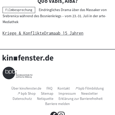
"
"
Quo Vadis, Aida?
Eindringliches Drama über das Massaker von
Kategorie:
Filmbesprechung
Srebrenica während des Bosnienkriegs – vom 23.-31. Juli in der arte-
Mediathek
Kriege & Konflikte
Drama
ab 15 Jahren
Seitenfußnavigation
(Link
Über kinofenster.de
FAQ
Kontakt
bpb Filmbildung
öffnet
(Link
bpb Shop
Sitemap
Impressum
Newsletter
im
öffnet
Datenschutz
Netiquette
Erklärung zur Barrierefreiheit
neuen
im
Fenster)
Barriere melden
neuen
Fenster)