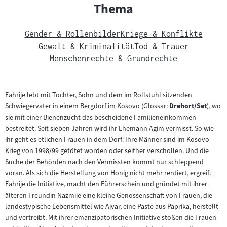
Thema
Gender & Rollenbilder
Kriege & Konflikte
Gewalt & Kriminalität
Tod & Trauer
Menschenrechte & Grundrechte
Fahrije lebt mit Tochter, Sohn und dem im Rollstuhl sitzenden
Schwiegervater in einem Bergdorf im Kosovo (Glossar:
Drehort/Set
), wo
Zum
sie mit einer Bienenzucht das bescheidene Familieneinkommen
Inhalt:
bestreitet. Seit sieben Jahren wird ihr Ehemann Agim vermisst. So wie
ihr geht es etlichen Frauen in dem Dorf: Ihre Männer sind im Kosovo-
Krieg von 1998/99 getötet worden oder seither verschollen. Und die
Suche der Behörden nach den Vermissten kommt nur schleppend
voran. Als sich die Herstellung von Honig nicht mehr rentiert, ergreift
Fahrije die Initiative, macht den Führerschein und gründet mit ihrer
älteren Freundin Nazmije eine kleine Genossenschaft von Frauen, die
landestypische Lebensmittel wie Ajvar, eine Paste aus Paprika, herstellt
und vertreibt. Mit ihrer emanzipatorischen Initiative stoßen die Frauen