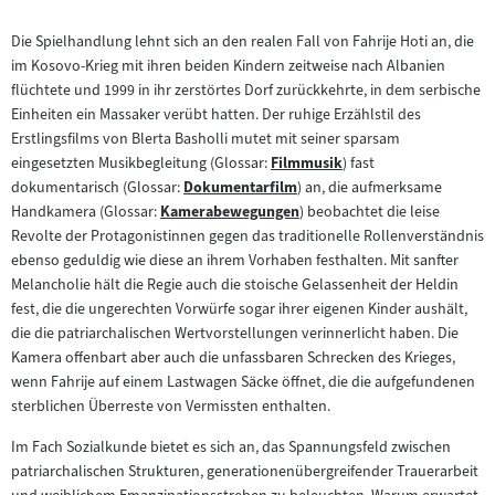
Die Spielhandlung lehnt sich an den realen Fall von Fahrije Hoti an, die
im Kosovo-Krieg mit ihren beiden Kindern zeitweise nach Albanien
flüchtete und 1999 in ihr zerstörtes Dorf zurückkehrte, in dem serbische
Einheiten ein Massaker verübt hatten. Der ruhige Erzählstil des
Erstlingsfilms von Blerta Basholli mutet mit seiner sparsam
eingesetzten Musikbegleitung (Glossar:
Filmmusik
) fast
Zum
dokumentarisch (Glossar:
Dokumentarfilm
) an, die aufmerksame
Zum
Inhalt:
Handkamera (Glossar:
Kamerabewegungen
) beobachtet die leise
Zum
Inhalt:
Revolte der Protagonistinnen gegen das traditionelle Rollenverständnis
Inhalt:
ebenso geduldig wie diese an ihrem Vorhaben festhalten. Mit sanfter
Melancholie hält die Regie auch die stoische Gelassenheit der Heldin
fest, die die ungerechten Vorwürfe sogar ihrer eigenen Kinder aushält,
die die patriarchalischen Wertvorstellungen verinnerlicht haben. Die
Kamera offenbart aber auch die unfassbaren Schrecken des Krieges,
wenn Fahrije auf einem Lastwagen Säcke öffnet, die die aufgefundenen
sterblichen Überreste von Vermissten enthalten.
Im Fach Sozialkunde bietet es sich an, das Spannungsfeld zwischen
patriarchalischen Strukturen, generationenübergreifender Trauerarbeit