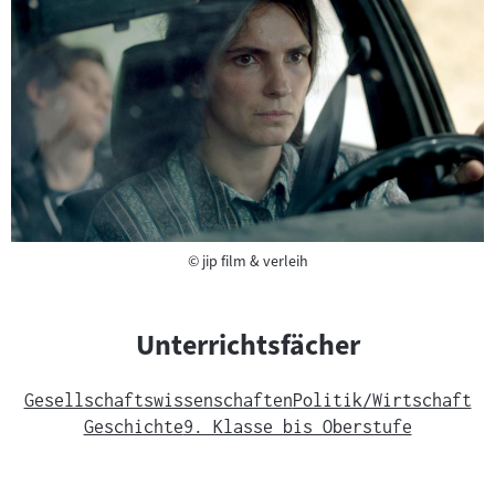
Copyright
©
jip film & verleih
Unterrichtsfächer
Gesellschaftswissenschaften
Politik/Wirtschaft
Geschichte
9. Klasse bis Oberstufe