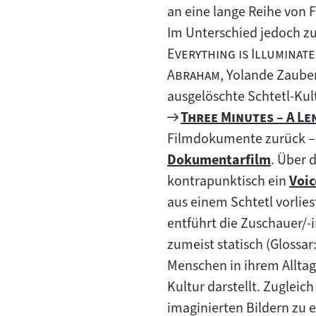
an eine lange Reihe von 
Im Unterschied jedoch z
Everything is Illuminat
"
Abraham
, Yolande Zaube
ausgelöschte Schtetl-Kult
Zum
"
Three Minutes – A L
Filmarchiv:
Filmdokumente zurück 
Dokumentarfilm
. Über 
Zum
kontrapunktisch ein
Voic
Inhalt:
Zum
aus einem Schtetl vorlies
Inha
entführt die Zuschauer/-
zumeist statisch (Glossar
Menschen in ihrem Alltag.
Kultur darstellt. Zuglei
imaginierten Bildern zu