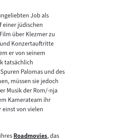
ungeliebten Job als
f einer jüdischen
 Film über Klezmer zu
und Konzertauftritte
 dem er von seinem
k tatsächlich
n Spuren Palomas und des
en, müssen sie jedoch
 der Musik der Rom/-nja
 dem Kamerateam ihr
 einst von vielen
ihres
Roadmovies
, das