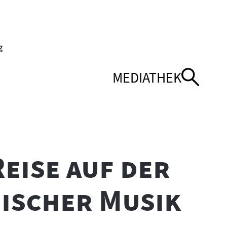
MEDIATHEK
NÜ
NÜ
NAVIGATIONSMEN
NAVIGATIONSMEN
ÖFFNEN
SCHLIESSEN
eise auf der
"
ischer Musik