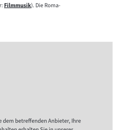
r:
Filmmusik
). Die Roma-
Zum
Inhalt:
e dem betreffenden Anbieter, Ihre
halten erhalten Sie in unserer