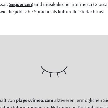
ssar:
Sequenzen
) und musikalische Intermezzi (Glossa
Zum
wie die jiddische Sprache als kulturelles Gedächtnis.
Inhalt:
halt von
player.vimeo.com
aktivieren, ermöglichen Si
tere Informationen zur Nutzung von Drittanbieter-In