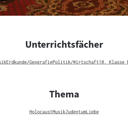
Unterrichtsfächer
sik
Erdkunde/Geografie
Politik/Wirtschaft
10. Klasse 
Thema
Holocaust
Musik
Judentum
Liebe