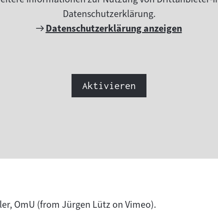
Datenschutzerklärung.
Externer
Datenschutzerklärung anzeigen
Link:
Aktivieren
iler, OmU
(from
Jürgen Lütz
on
Vimeo
).