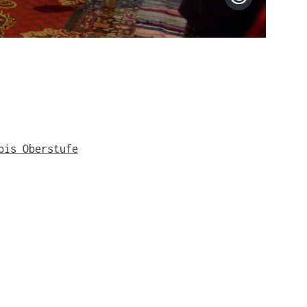
Copyright
bis Oberstufe