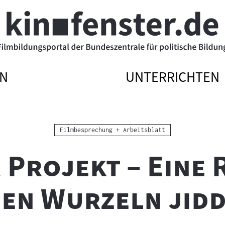
N
UNTERRICHTEN
ATIONSMENÜ
ATIONSMENÜ
NAVIGATIONSME
NAVIGATIONSME
N
SSEN
ÖFFNEN
SCHLIESSEN
Kategorie:
Filmbesprechung + Arbeitsblatt
Projekt – Eine R
den Wurzeln jidd