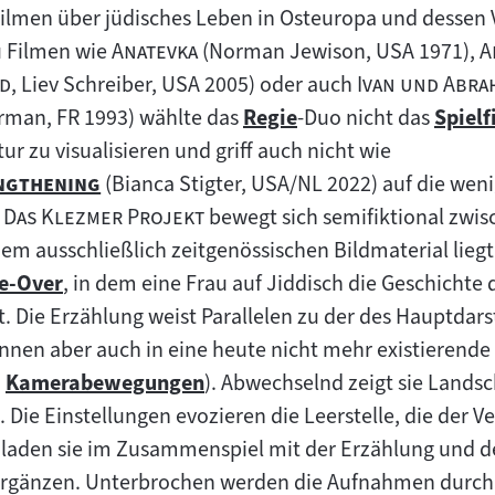
Filmen über jüdisches Leben in Osteuropa und dessen 
"
"
"
u Filmen wie
Anatevka
(Norman Jewison, USA 1971),
A
"
"
ed
, Liev Schreiber, USA 2005) oder auch
Ivan und Abra
rman, FR 1993) wählte das
Regie
-Duo nicht das
Spiel
Zum
Zum
ur zu visualisieren und griff auch nicht wie
Inhalt:
Inhalt
"
engthening
(Bianca Stigter, USA/NL 2022) auf die wen
"
"
–
Das Klezmer Projekt
bewegt sich semifiktional zwis
dem ausschließlich zeitgenössischen Bildmaterial lie
e-Over
, in dem eine Frau auf Jiddisch die Geschichte
t. Die Erzählung weist Parallelen zu der des Hauptdars
lt:
innen aber auch in eine heute nicht mehr existierende
:
Kamerabewegungen
). Abwechselnd zeigt sie Landsc
Zum
 Die Einstellungen evozieren die Leerstelle, die der Ve
Inhalt:
ch laden sie im Zusammenspiel mit der Erzählung und d
 ergänzen. Unterbrochen werden die Aufnahmen durch