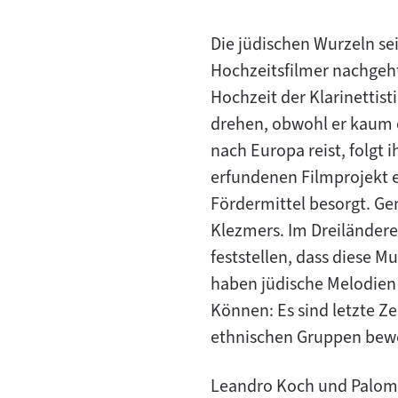
Die jüdischen Wurzeln se
Hochzeitsfilmer nachgeht
Hochzeit der Klarinettis
drehen, obwohl er kaum e
nach Europa reist, folgt 
erfundenen Filmprojekt e
Fördermittel besorgt. G
Klezmers. Im Dreilände
feststellen, dass diese M
haben jüdische Melodien 
Können: Es sind letzte Z
ethnischen Gruppen bew
Leandro Koch und Paloma