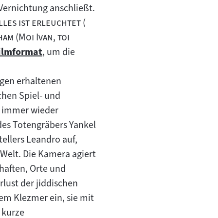
Zum
Vernichtung anschließt.
Inhalt:
"
"
lles ist erleuchtet
(
"
"
ham
(
Moi Ivan, toi
filmformat
, um die
:
igen erhaltenen
chen Spiel- und
gt immer wieder
 des Totengräbers Yankel
tellers Leandro auf,
 Welt. Die Kamera agiert
haften, Orte und
rlust der jiddischen
em Klezmer ein, sie mit
 kurze