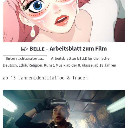
e
r
g
e
b
n
i
U
"
"
Belle
– Arbeitsblatt zum Film
s
n
"
"
Arbeitsblatt zu
Belle
für die Fächer
s
Kategorie:
Unterrichtsmaterial
t
Deutsch, Ethik/Religion, Kunst, Musik ab der 8. Klasse, ab 13 Jahren
e
e
r
ab 13 Jahren
Identität
Tod & Trauer
r
i
c
h
t
s
m