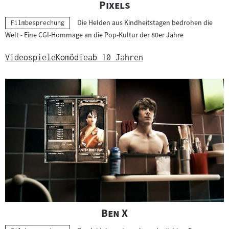
"
"
Pixels
Die Helden aus Kindheitstagen bedrohen die
Kategorie:
Filmbesprechung
Welt - Eine CGI-Hommage an die Pop-Kultur der 80er Jahre
Videospiele
Komödie
ab 10 Jahren
"
"
Ben X