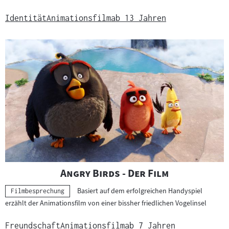
Identität
Animationsfilm
ab 13 Jahren
"
"
Angry Birds - Der Film
Basiert auf dem erfolgreichen Handyspiel
Kategorie:
Filmbesprechung
erzählt der Animationsfilm von einer bissher friedlichen Vogelinsel
Freundschaft
Animationsfilm
ab 7 Jahren