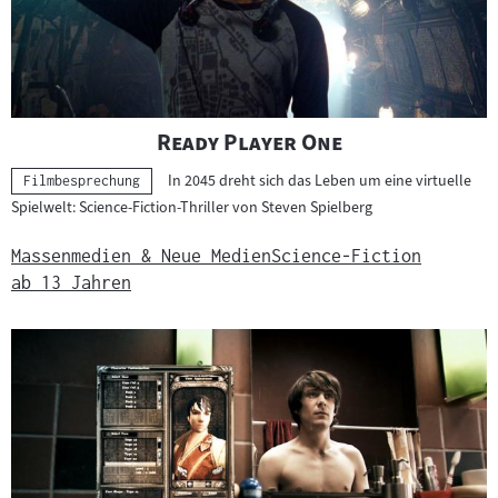
a
t
e
r
i
"
"
Ready Player One
a
In 2045 dreht sich das Leben um eine virtuelle
Kategorie:
Filmbesprechung
l
Spielwelt: Science-Fiction-Thriller von Steven Spielberg
:
Massenmedien & Neue Medien
Science-Fiction
ab 13 Jahren