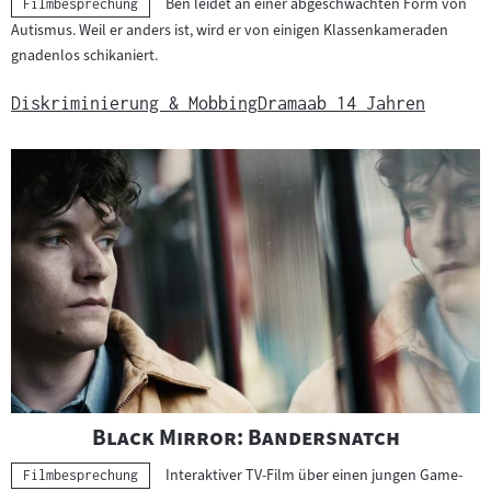
Ben leidet an einer abgeschwächten Form von
Kategorie:
Filmbesprechung
Autismus. Weil er anders ist, wird er von einigen Klassenkameraden
gnadenlos schikaniert.
Diskriminierung & Mobbing
Drama
ab 14 Jahren
"
"
Black Mirror: Bandersnatch
Interaktiver TV-Film über einen jungen Game-
Kategorie:
Filmbesprechung