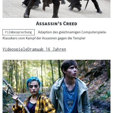
"
"
Assassin's Creed
Adaption des gleichnamigen Computerspiele-
Kategorie:
Filmbesprechung
Klassikers vom Kampf der Assasinen gegen die Templer
Videospiele
Drama
ab 16 Jahren