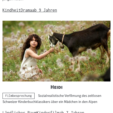
Kindheit
Drama
ab 9 Jahren
"
"
Heidi
Sozialrealistische Verfilmung des zeitlosen
Kategorie:
Filmbesprechung
Schweizer Kinderbuchklassikers über ein Mädchen in den Alpen
Ländlicher Raum
Kinderfilm
ab 7 Jahren