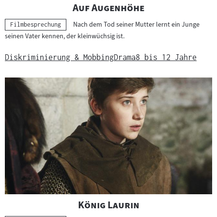
"
"
Auf Augenhöhe
Nach dem Tod seiner Mutter lernt ein Junge
Kategorie:
Filmbesprechung
seinen Vater kennen, der kleinwüchsig ist.
Diskriminierung & Mobbing
Drama
8 bis 12 Jahre
"
"
König Laurin