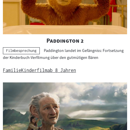
"
"
Paddington 2
Paddington landet im Gefängniss: Fortsetzung
Kategorie:
Filmbesprechung
der Kinderbuch-Verfilmung über den gutmütigen Bären
Familie
Kinderfilm
ab 8 Jahren