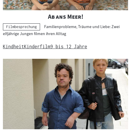
"
"
Ab ans Meer!
Familienprobleme, Träume und Liebe: Zwei
Kategorie:
Filmbesprechung
elfjährige Jungen filmen ihren Alltag
Kindheit
Kinderfilm
9 bis 12 Jahre