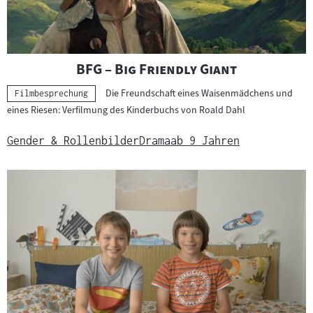
"
"
BFG – Big Friendly Giant
Die Freundschaft eines Waisenmädchens und
Kategorie:
Filmbesprechung
eines Riesen: Verfilmung des Kinderbuchs von Roald Dahl
Gender & Rollenbilder
Drama
ab 9 Jahren