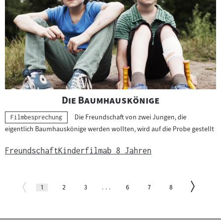
"
"
Die Baumhauskönige
Die Freundschaft von zwei Jungen, die
Kategorie:
Filmbesprechung
eigentlich Baumhauskönige werden wollten, wird auf die Probe gestellt
Freundschaft
Kinderfilm
ab 8 Jahren
Paginierung
Zur
Zur
Seite
(aktuelle
Seite
Seite
Seite
Seite
Seite
1
2
3
...
6
7
8
Seite)
vorherigen
nächs
Seite
Seite