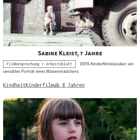
e
r
g
e
b
n
i
"
"
Sabine Kleist, 7 Jahre
s
DEFA-Kinderfilmklassiker: ein
s
Kategorie:
Filmbesprechung + Arbeitsblatt
sensibles Porträt eines Waisenmädchens
e
Kindheit
Kinderfilm
ab 8 Jahren