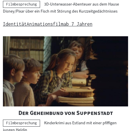
3D-Unterwasser-Abenteuer aus dem Hause
Kategorie:
Filmbesprechung
Disney/Pixar über ein Fisch mit Störung des Kurzzeitgedächtnisses
Identität
Animationsfilm
ab 7 Jahren
"
"
Der Geheimbund von Suppenstadt
Kinderkrimi aus Estland mit einer pfiffigen
Kategorie:
Filmbesprechung
jungen Heldin