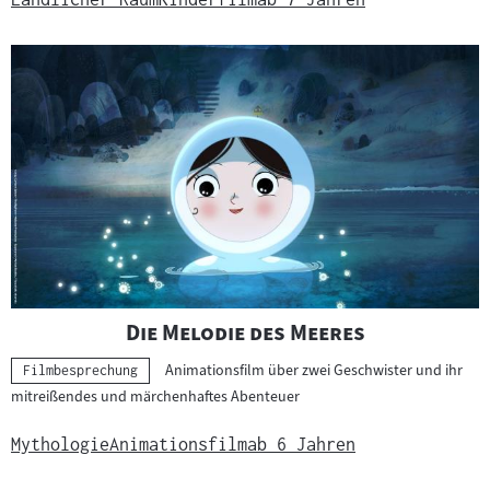
"
"
Die Melodie des Meeres
Animationsfilm über zwei Geschwister und ihr
Kategorie:
Filmbesprechung
mitreißendes und märchenhaftes Abenteuer
Mythologie
Animationsfilm
ab 6 Jahren