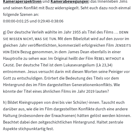
Kameraperspektiven
und
Kamerabewegungen
) das Innenleben Jims
Zum
Zum
Inhalt:
und seinen Konflikt mit Buzz widerspiegelt. Seht euch dazu noch einmal
Inhalt:
Inhalt:
folgende Szenen an:
0:00:00-0:01:25 und 0:29:40-0:38:06
"
g) Der deutsche Verleih wählte im Jahr 1955 als Titel des Films
… denn
"
sie wissen nicht, was sie tun
. Mit dem Bibelzitat wird auf den zuvor im
"
gleichen Jahr veröffentlichten, kommerziell erfolgreichen Film
Jenseits
"
von Eden
Bezug genommen, in dem James Dean ebenfalls in einer
"
Hauptrolle zu sehen war. Im Original heißt der Film
Rebel without a
"
Cause
. Der deutsche Titel ist dem Lukasevangelium (Lk 23,34)
entnommen. Jesus versucht darin mit diesen Worten seine Peiniger vor
Gott zu entschuldigen. Erörtert die Bedeutung des Titels vor dem
Hintergrund des im Film dargestellten Generationenkonflikts. Wie
könnte der Titel eines ähnlichen Films im Jahr 2019 lauten?
h) Bildet Kleingruppen von drei bis vier Schüler/-innen. Tauscht euch
darüber aus, wie die im Film dargestellten Konflikte durch eine andere
Haltung (insbesondere der Erwachsenen) hätten gelöst werden können.
Beachtet dabei den zeitgeschichtlichen Hintergrund. Haltet zentrale
Aspekte stichpunktartig fest.