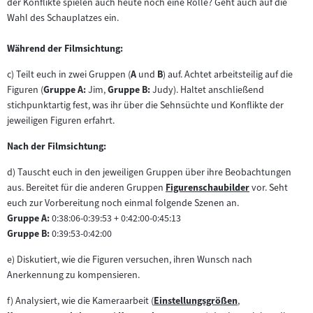
der Konflikte spielen auch heute noch eine Rolle? Geht auch auf die
Wahl des Schauplatzes ein.
Während der Filmsichtung:
c) Teilt euch in zwei Gruppen (
A
und
B
) auf. Achtet arbeitsteilig auf die
Figuren (
Gruppe A:
Jim,
Gruppe B:
Judy). Haltet anschließend
stichpunktartig fest, was ihr über die Sehnsüchte und Konflikte der
jeweiligen Figuren erfahrt.
Nach der Filmsichtung:
d) Tauscht euch in den jeweiligen Gruppen über ihre Beobachtungen
aus. Bereitet für die anderen Gruppen
Figurenschaubilder
vor. Seht
Zum
euch zur Vorbereitung noch einmal folgende Szenen an.
Inhalt:
Gruppe A:
0:38:06-0:39:53 + 0:42:00-0:45:13
Gruppe B:
0:39:53-0:42:00
e) Diskutiert, wie die Figuren versuchen, ihren Wunsch nach
Anerkennung zu kompensieren.
f) Analysiert, wie die Kameraarbeit (
Einstellungsgrößen
,
Zum