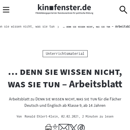
Sprungmarken
Direkt
Direkt
Navigation
zum
zur
Inhalt
Navigation
Brotkrümelnavigation
am
"
"
nn sie wissen nicht, was sie tun
… denn sie wissen nicht, was sie tun
– Arbeitsb
Seitenende
Kategorie:
Unterrichtsmaterial
"
… denn sie wissen nicht,
"
was sie tun
– Arbeitsblatt
"
"
Arbeitsblatt zu
Denn sie wissen nicht, was sie tun
für die Fächer
Deutsch und Englisch ab Klasse 9, ab 14 Jahren
Von
Ronald Ehlert-Klein
, 02.02.2021
, 2 Minuten zu lesen