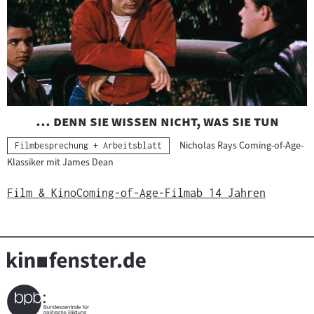
"
"
… denn sie wissen nicht, was sie tun
Nicholas Rays Coming-of-Age-
Kategorie:
Filmbesprechung + Arbeitsblatt
Klassiker mit James Dean
Film & Kino
Coming-of-Age-Film
ab 14 Jahren