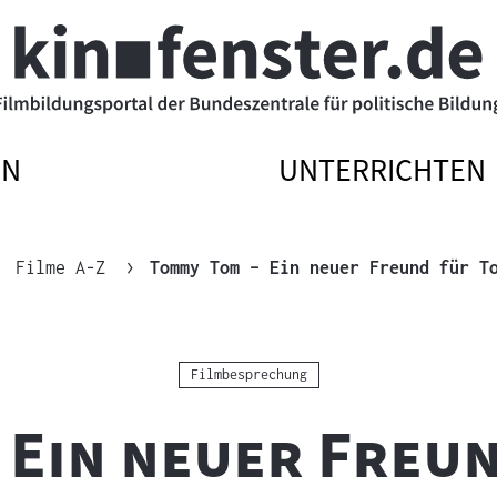
EN
UNTERRICHTEN
ATIONSMENÜ
ATIONSMENÜ
NAVIGATIONSM
NAVIGATIONSM
N
SSEN
ÖFFNEN
SCHLIESSEN
Filme A-Z
Tommy Tom – Ein neuer Freund für T
Kategorie:
Filmbesprechung
 Ein neuer Freu