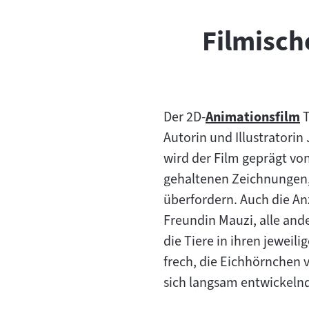
Filmisc
"
Der 2D-
Animationsfilm
Zum
Autorin und Illustratorin
Inhalt:
wird der Film geprägt von
gehaltenen Zeichnungen,
überfordern. Auch die A
Freundin Mauzi, alle and
die Tiere in ihren jewei
frech, die Eichhörnchen 
sich langsam entwickelnd