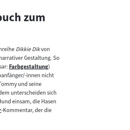
buch zum
chreihe
Dikkie Dik
von
narrativer Gestaltung. So
sar:
Farbgestaltung
)
Zum
oanfänger/-innen nicht
Inhalt:
r Tommy und seine
Zudem unterscheiden sich
 Hund einsam, die Hasen
r
-Kommentar, der die