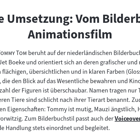
he Umsetzung: Vom Bilder
Animationsfilm
"
Tommy Tom
beruht auf der niederländischen Bilderbu
 Jet Boeke und orientiert sich an deren grafischer und 
 flächigen, übersichtlichen und in klaren Farben (Glos
 die den Blick auf das Wesentliche bewahren und Kin
nzahl der Figuren ist überschaubar. Namen tragen nu
eren Tiere sind schlicht nach ihrer Tierart benannt. 
ligen Eigenschaften: Tommy ist mutig, Mauzi ängstlich,
vorwitzig. Zum Bilderbuchstil passt auch der
Voiceove
Zum
e Handlung stets einordnet und begleitet.
Inhalt: