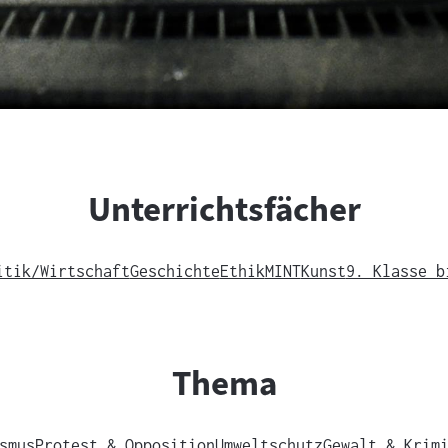
Unterrichtsfächer
itik/Wirtschaft
Geschichte
Ethik
MINT
Kunst
9. Klasse b
Thema
smus
Protest & Opposition
Umweltschutz
Gewalt & Krim