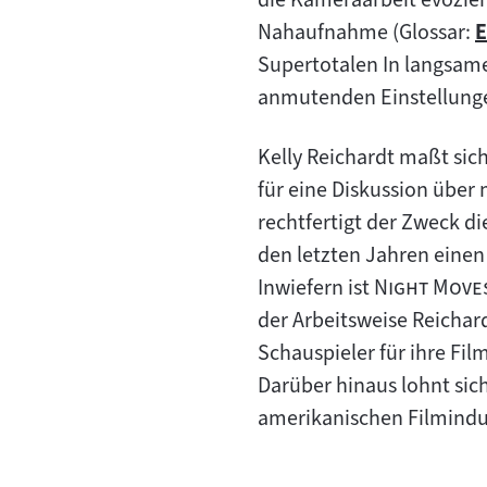
Nahaufnahme (Glossar:
E
Supertotalen In langsam
I
anmutenden Einstellungen
Kelly Reichardt maßt sich
für eine Diskussion über
rechtfertigt der Zweck di
den letzten Jahren einen
"
Inwiefern ist
Night Move
der Arbeitsweise Reichard
Schauspieler für ihre Fi
Darüber hinaus lohnt sic
amerikanischen Filmindu