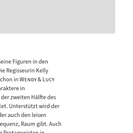
seine Figuren in den
ie Regisseurin Kelly
"
"
schon in
Wendy & Lucy
araktere in
der zweiten Hälfte des
et. Unterstützt wird der
 der auch den leisen
equenz, Raum gibt. Auch
r Protagonisten in