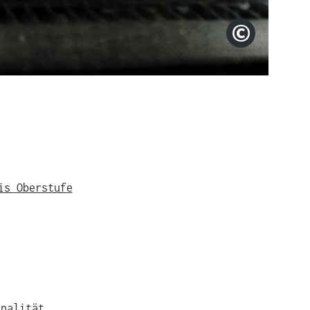
MFA+ Film
Copyright
is Oberstufe
inalität