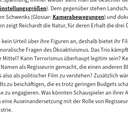
instellungsgrößen
). Dem gegenüber stehen Landsch
Zum
en Schwenks (Glossar:
Kamerabewegungen
) und dok
nhalt:
Zum
 zeigt Reichardt die Natur, für deren Erhalt die drei
Inhalt:
 kein Urteil über ihre Figuren an, deshalb bietet ihr F
 moralische Fragen des Ökoaktivismus. Das Trio kämpft
e Mittel? Kann Terrorismus überhaupt legitim sein? Kel
 Namen als Regisseurin gemacht, die einen anderen Bl
"
s
also als politischer Film zu verstehen? Zusätzlich wär
ts zu beschäftigen, die es trotz geringen Budgets sch
lme zu engagieren. Was könnten Schauspieler an ihrer 
h eine Auseinandersetzung mit der Rolle von Regisseur
strie.