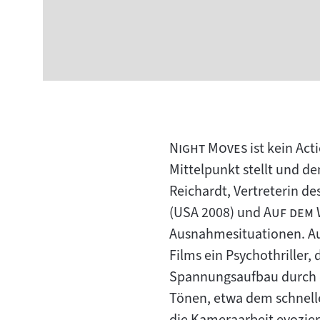
"
"
Night Moves
ist kein Act
Mittelpunkt stellt und de
Reichardt, Vertreterin d
"
(USA 2008) und
Auf dem
Ausnahmesituationen. Aus
Films ein Psychothriller,
Spannungsaufbau durch 
Tönen, etwa dem schnell
die Kameraarbeit evozier