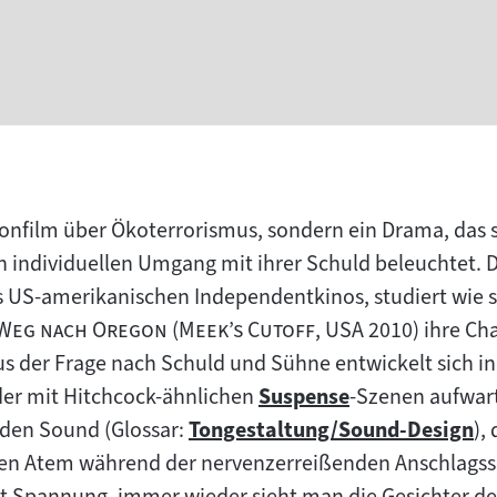
ionfilm über Ökoterrorismus, sondern ein Drama, das 
n individuellen Umgang mit ihrer Schuld beleuchtet. D
es US-amerikanischen Independentkinos, studiert wie 
"
"
"
 Weg nach Oregon
(
Meek’s Cutoff
, USA 2010) ihre Ch
 der Frage nach Schuld und Sühne entwickelt sich in 
 der mit Hitchcock-ähnlichen
Suspense
-Szenen aufwart
Zum
den Sound (Glossar:
Tongestaltung/Sound-Design
),
Zum
Inhalt:
en Atem während der nervenzerreißenden Anschlagss
Inhalt:
t Spannung, immer wieder sieht man die Gesichter de