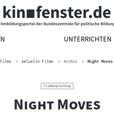
EN
UNTERRICHTEN
ATIONSMENÜ
ATIONSMENÜ
NAVIGATIONSM
NAVIGATIONSM
N
SSEN
ÖFFNEN
SCHLIESSEN
Filme
Aktuelle Filme
Archiv
Night Moves
Kategorie:
Filmbesprechung
"
"
Night Moves