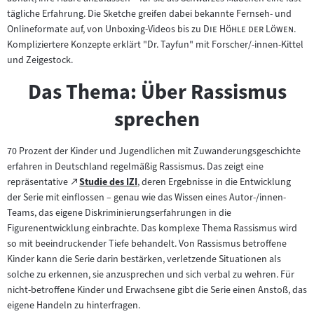
tägliche Erfahrung. Die Sketche greifen dabei bekannte Fernseh- und
"
"
Onlineformate auf, von Unboxing-Videos bis zu
Die Höhle der Löwen
.
Kompliziertere Konzepte erklärt "Dr. Tayfun" mit Forscher/-innen-Kittel
und Zeigestock.
Das Thema: Über Rassismus
sprechen
70 Prozent der Kinder und Jugendlichen mit Zuwanderungsgeschichte
erfahren in Deutschland regelmäßig Rassismus. Das zeigt eine
Zum
repräsentative
Studie des IZI
, deren Ergebnisse in die Entwicklung
(öffnet
externen
der Serie mit einflossen – genau wie das Wissen eines Autor-/innen-
im
Inhalt:
Teams, das eigene Diskriminierungserfahrungen in die
neuen
Figurenentwicklung einbrachte. Das komplexe Thema Rassismus wird
Tab)
so mit beeindruckender Tiefe behandelt. Von Rassismus betroffene
Kinder kann die Serie darin bestärken, verletzende Situationen als
solche zu erkennen, sie anzusprechen und sich verbal zu wehren. Für
nicht-betroffene Kinder und Erwachsene gibt die Serie einen Anstoß, das
eigene Handeln zu hinterfragen.