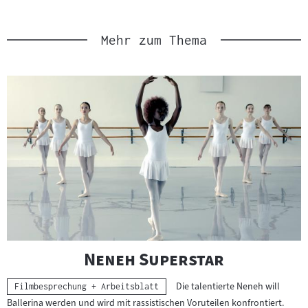
Link
Mehr zum Thema
Slider
überspringen
und
zur
nächsten
Sprungmarke
springen
"
"
Neneh Superstar
Die talentierte Neneh will
Kategorie:
Filmbesprechung + Arbeitsblatt
Ballerina werden und wird mit rassistischen Voruteilen konfrontiert.