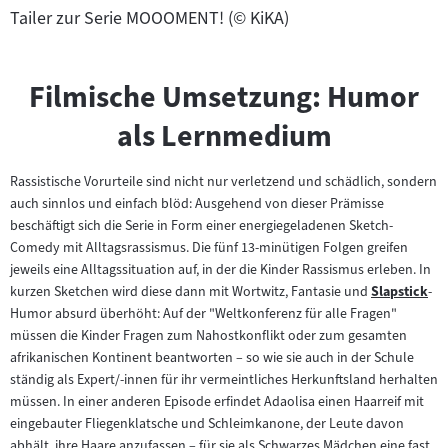
Tailer zur Serie MOOOMENT! (© KiKA)
Filmische Umsetzung: Humor
als Lernmedium
Rassistische Vorurteile sind nicht nur verletzend und schädlich, sondern
auch sinnlos und einfach blöd: Ausgehend von dieser Prämisse
beschäftigt sich die Serie in Form einer energiegeladenen Sketch-
Comedy mit Alltagsrassismus. Die fünf 13-minütigen Folgen greifen
jeweils eine Alltagssituation auf, in der die Kinder Rassismus erleben. In
kurzen Sketchen wird diese dann mit Wortwitz, Fantasie und
Slapstick
-
Zum
Humor absurd überhöht: Auf der "Weltkonferenz für alle Fragen"
Inhalt:
müssen die Kinder Fragen zum Nahostkonflikt oder zum gesamten
afrikanischen Kontinent beantworten – so wie sie auch in der Schule
ständig als Expert/-innen für ihr vermeintliches Herkunftsland herhalten
müssen. In einer anderen Episode erfindet Adaolisa einen Haarreif mit
eingebauter Fliegenklatsche und Schleimkanone, der Leute davon
abhält, ihre Haare anzufassen – für sie als Schwarzes Mädchen eine fast