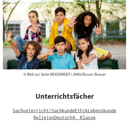
Copyright
©
Bild zur Serie MOOOMENT!, KiKA/Ruven Breuer
Unterrichtsfächer
Sachunterricht/Sachkunde
Ethik
Lebenskunde
Religion
Deutsch
4. Klasse