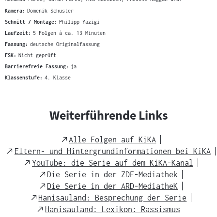
Kamera:
Domenik Schuster
Schnitt / Montage:
Philipp Yazigi
Laufzeit:
5 Folgen à ca. 13 Minuten
Fassung:
deutsche Originalfassung
FSK:
Nicht geprüft
Barrierefreie Fassung:
ja
Klassenstufe:
4. Klasse
Weiterführende Links
External
Alle Folgen auf KiKA
Link
External
Eltern- und Hintergrundinformationen bei KiKA
Link
External
YouTube: die Serie auf dem KiKA-Kanal
Link
External
Die Serie in der ZDF-Mediathek
Link
External
Die Serie in der ARD-MediatheK
Link
External
Hanisauland: Besprechung der Serie
Link
External
Hanisauland: Lexikon: Rassismus