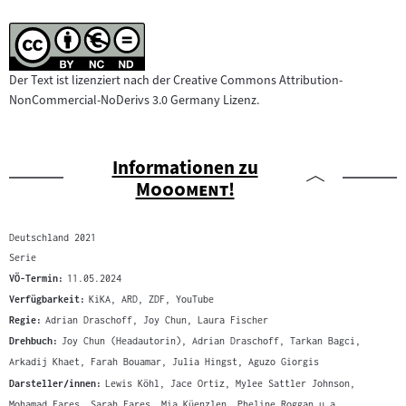
Der Text ist lizenziert nach der Creative Commons Attribution-
NonCommercial-NoDerivs 3.0 Germany Lizenz.
Informationen zu
"
"
Moooment!
Deutschland 2021
Serie
VÖ-Termin:
11.05.2024
Verfügbarkeit:
KiKA, ARD, ZDF, YouTube
Regie:
Adrian Draschoff, Joy Chun, Laura Fischer
Drehbuch:
Joy Chun (Headautorin), Adrian Draschoff, Tarkan Bagci,
Arkadij Khaet, Farah Bouamar, Julia Hingst, Aguzo Giorgis
Darsteller/innen:
Lewis Köhl, Jace Ortiz, Mylee Sattler Johnson,
Mohamad Fares, Sarah Fares, Mia Küenzlen, Pheline Roggan u.a.