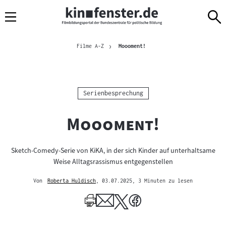
Sprungmarken
Direkt
Direkt
Navigation
zum
zur
Inhalt
Navigation
Brotkrümelnavigation
am
Aktuelle Seite
Filme A-Z
Moooment!
Seitenende
Kategorie:
Serienbesprechung
"
"
Moooment!
Sketch-Comedy-Serie von KiKA, in der sich Kinder auf unterhaltsame
Weise Alltagsrassismus entgegenstellen
Von
Roberta Huldisch
, 03.07.2025
, 3 Minuten zu lesen
Mehr
zum
Author