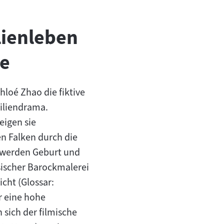
lienleben
ie
Chloé Zhao die fiktive
iliendrama.
eigen sie
 Falken durch die
a werden Geburt und
ssischer Barockmalerei
cht (Glossar:
er eine hohe
 sich der filmische