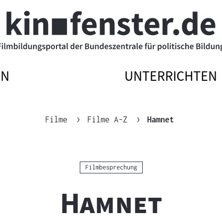
EN
UNTERRICHTEN
ATIONSMENÜ
ATIONSMENÜ
NAVIGATIONSM
NAVIGATIONSM
N
SSEN
ÖFFNEN
SCHLIESSEN
Aktuelle Seit
Filme
Filme A-Z
Hamnet
Kategorie:
Filmbesprechung
"
"
Hamnet