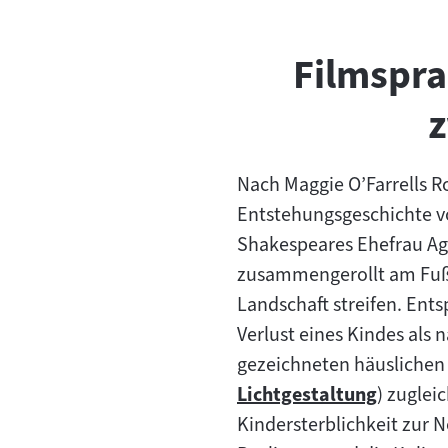
Filmspra
z
Nach Maggie O’Farrells 
Entstehungsgeschichte v
Shakespeares Ehefrau Agne
zusammengerollt am Fuße
Landschaft streifen. En
Verlust eines Kindes als 
gezeichneten häusliche
Lichtgestaltung
) zuglei
Zum
Kindersterblichkeit zur 
Inhalt: