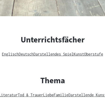
Unterrichtsfächer
Englisch
Deutsch
Darstellendes Spiel
Kunst
Oberstufe
Thema
Literatur
Tod & Trauer
Liebe
Familie
Darstellende Kuns