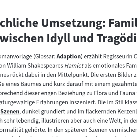
chliche Umsetzung: Fami
wischen Idyll und Tragöd
Romanvorlage (Glossar:
Adaption
) erzählt Regisseurin 
Zum
on William Shakespeares
Hamlet
als emotionales Fam
Inhalt:
s rückt dabei in den Mittelpunkt. Die ersten Bilder z
 eines Baumes und kurz darauf mit einem gezähmten
tsprechend dieser engen Beziehung zu Flora und Faun
naturgewaltige Erfahrungen inszeniert. Die im Stil kla
n
Szenen
, dunkel grundiert und im flackernden Kerzenli
Zum
ch sehr lebendig, illustrieren aber auch eine Welt, in d
Inhalt:
Normalität gehörte. In den späteren Szenen vermischen