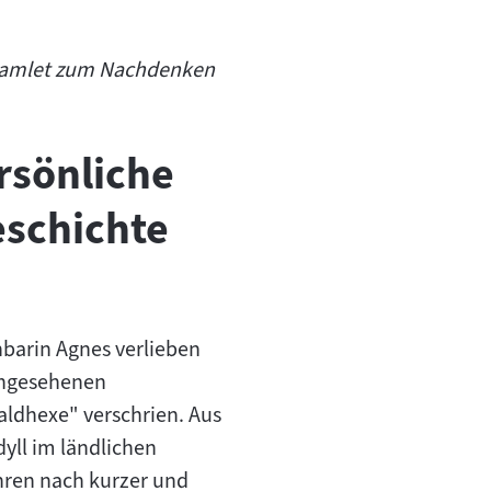
 Hamlet zum Nachdenken
ersönliche
eschichte
barin Agnes verlieben
 angesehenen
aldhexe" verschrien. Aus
dyll im ländlichen
ahren nach kurzer und