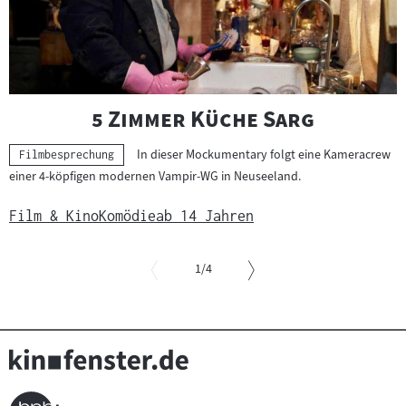
"
"
5 Zimmer Küche Sarg
In dieser Mockumentary folgt eine Kameracrew
Kategorie:
Filmbesprechung
einer 4-köpfigen modernen Vampir-WG in Neuseeland.
Film & Kino
Komödie
ab 14 Jahren
von
1
/4
Slider
überspringen
und
zur
vorgelagerten
Sprungmarke
springen