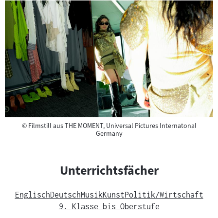
Copyright
©
Filmstill aus THE MOMENT, Universal Pictures Internatonal
Germany
Unterrichtsfächer
Englisch
Deutsch
Musik
Kunst
Politik/Wirtschaft
9. Klasse bis Oberstufe