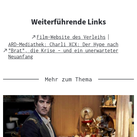
Weiterführende Links
External
Film-Website des Verleihs
Link
ARD-Mediathek: Charli XCX: Der Hype nach
External
"Brat", die Krise – und ein unerwarteter
Link
Neuanfang
Mehr zum Thema
Slider
überspringen
und
zur
nächsten
Sprungmarke
springen