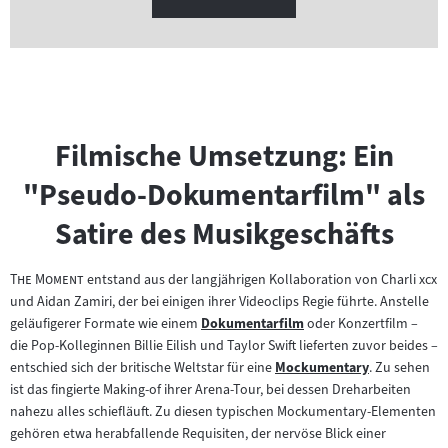
Filmische Umsetzung: Ein
"Pseudo-Dokumentarfilm" als
Satire des Musikgeschäfts
"
"
The Moment
entstand aus der langjährigen Kollaboration von Charli xcx
und Aidan Zamiri, der bei einigen ihrer Videoclips Regie führte. Anstelle
geläufigerer Formate wie einem
Dokumentarfilm
oder Konzertfilm –
Zum
die Pop-Kolleginnen Billie Eilish und Taylor Swift lieferten zuvor beides –
Inhalt:
entschied sich der britische Weltstar für eine
Mockumentary
. Zu sehen
Zum
ist das fingierte Making-of ihrer Arena-Tour, bei dessen Dreharbeiten
Inhalt:
nahezu alles schiefläuft. Zu diesen typischen Mockumentary-Elementen
gehören etwa herabfallende Requisiten, der nervöse Blick einer