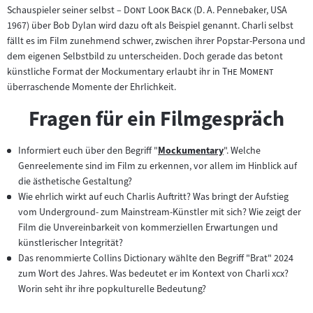
"
"
Schauspieler seiner selbst –
Dont Look Back
(D. A. Pennebaker, USA
1967) über Bob Dylan wird dazu oft als Beispiel genannt. Charli selbst
fällt es im Film zunehmend schwer, zwischen ihrer Popstar-Persona und
dem eigenen Selbstbild zu unterscheiden. Doch gerade das betont
"
"
künstliche Format der Mockumentary erlaubt ihr in
The Moment
überraschende Momente der Ehrlichkeit.
Fragen für ein Filmgespräch
Informiert euch über den Begriff "
Mockumentary
". Welche
Zum
Genreelemente sind im Film zu erkennen, vor allem im Hinblick auf
Inhalt:
die ästhetische Gestaltung?
Wie ehrlich wirkt auf euch Charlis Auftritt? Was bringt der Aufstieg
vom Underground- zum Mainstream-Künstler mit sich? Wie zeigt der
Film die Unvereinbarkeit von kommerziellen Erwartungen und
künstlerischer Integrität?
Das renommierte Collins Dictionary wählte den Begriff "Brat" 2024
zum Wort des Jahres. Was bedeutet er im Kontext von Charli xcx?
Worin seht ihr ihre popkulturelle Bedeutung?