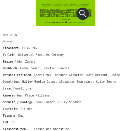
USA 2026
Drama
Kinostart:
19.02.2026
Verleih:
Universal Pictures Germany
Regie:
Aidan Zamiri
Drehbuch:
Aidan Zamiri, Bertie Brandes
Darsteller/innen:
Charli xcx, Rosanna Arquette, Kate Berlant, Jamie
Demetriou, Hailey Benton Gates, Alexander Skarsgård, Kylie Jenner,
Isaac Powell u.a.
Kamera:
Sean Price Williams
Schnitt / Montage:
Neal Farmer, Billy Sneddon
Laufzeit:
103 Min.
Fassung:
OmU
FSK:
12
Klassenstufen:
9. Klasse bis Oberstufe