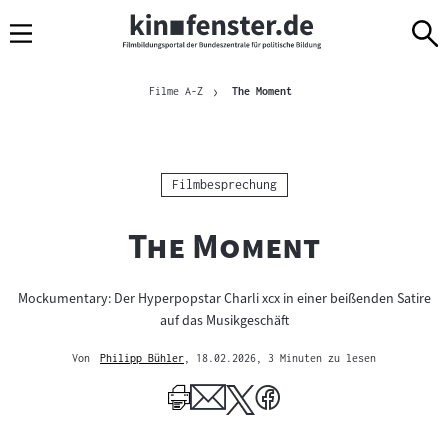
Sprungmarken
Direkt
Direkt
Navigation
zum
zur
Inhalt
Navigation
Brotkrümelnavigation
am
Aktuelle Seite
Filme A-Z
The Moment
Seitenende
Kategorie:
Filmbesprechung
"
"
The Moment
Mockumentary: Der Hyperpopstar Charli xcx in einer beißenden Satire
auf das Musikgeschäft
Von
Philipp Bühler
, 18.02.2026
, 3 Minuten zu lesen
Mehr
zum
Author