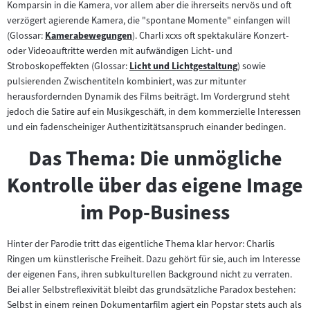
Komparsin in die Kamera, vor allem aber die ihrerseits nervös und oft
verzögert agierende Kamera, die "spontane Momente" einfangen will
(Glossar:
Kamerabewegungen
). Charli xcxs oft spektakuläre Konzert-
Zum
oder Videoauftritte werden mit aufwändigen Licht- und
Inhalt:
Stroboskopeffekten (Glossar:
Licht und Lichtgestaltung
) sowie
Zum
pulsierenden Zwischentiteln kombiniert, was zur mitunter
Inhalt:
herausfordernden Dynamik des Films beiträgt. Im Vordergrund steht
jedoch die Satire auf ein Musikgeschäft, in dem kommerzielle Interessen
und ein fadenscheiniger Authentizitätsanspruch einander bedingen.
Das Thema: Die unmögliche
Kontrolle über das eigene Image
im Pop-Business
Hinter der Parodie tritt das eigentliche Thema klar hervor: Charlis
Ringen um künstlerische Freiheit. Dazu gehört für sie, auch im Interesse
der eigenen Fans, ihren subkulturellen Background nicht zu verraten.
Bei aller Selbstreflexivität bleibt das grundsätzliche Paradox bestehen:
Selbst in einem reinen Dokumentarfilm agiert ein Popstar stets auch als