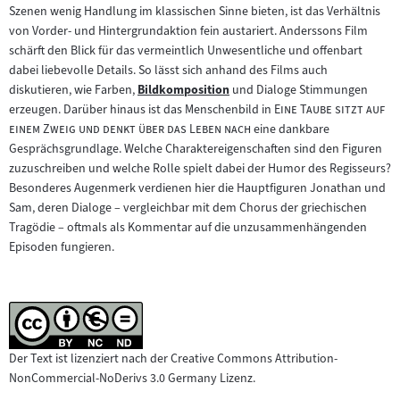
Szenen wenig Handlung im klassischen Sinne bieten, ist das Verhältnis
von Vorder- und Hintergrundaktion fein austariert. Anderssons Film
schärft den Blick für das vermeintlich Unwesentliche und offenbart
dabei liebevolle Details. So lässt sich anhand des Films auch
diskutieren, wie Farben,
Bildkomposition
und Dialoge Stimmungen
Zum
"
erzeugen. Darüber hinaus ist das Menschenbild in
Eine Taube sitzt auf
Inhalt:
"
einem Zweig und denkt über das Leben nach
eine dankbare
Gesprächsgrundlage. Welche Charaktereigenschaften sind den Figuren
zuzuschreiben und welche Rolle spielt dabei der Humor des Regisseurs?
Besonderes Augenmerk verdienen hier die Hauptfiguren Jonathan und
Sam, deren Dialoge – vergleichbar mit dem Chorus der griechischen
Tragödie – oftmals als Kommentar auf die unzusammenhängenden
Episoden fungieren.
Der Text ist lizenziert nach der Creative Commons Attribution-
NonCommercial-NoDerivs 3.0 Germany Lizenz.