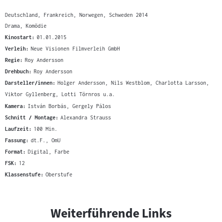
Deutschland, Frankreich, Norwegen, Schweden 2014
Drama, Komödie
Kinostart:
01.01.2015
Verleih:
Neue Visionen Filmverleih GmbH
Regie:
Roy Andersson
Drehbuch:
Roy Andersson
Darsteller/innen:
Holger Andersson, Nils Westblom, Charlotta Larsson,
Viktor Gyllenberg, Lotti Törnros u.a.
Kamera:
István Borbás, Gergely Pálos
Schnitt / Montage:
Alexandra Strauss
Laufzeit:
100 Min.
Fassung:
dt.F., OmU
Format:
Digital, Farbe
FSK:
12
Klassenstufe:
Oberstufe
Weiterführende Links