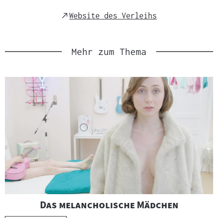
External
Website des Verleihs
Link
Mehr zum Thema
"
"
Das melancholische Mädchen