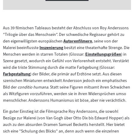
Aus 39 filmischen Tableaus besteht der Abschluss von Roy Anderssons
"Trilogie über das Menschsein". Der schwedische Regisseur gehört zu
den eigenwilligsten europäischen
Autorenfilmern
, seine von der
Zum
Malerei beeinflusste
Inszenierung
besitzt eine theaterhafte Strenge. Die
Zum
Inhalt:
Menschen werden in starren Totalen (Glossar:
Einstellungsgrößen
) in
Inhalt:
Zum
Szene gesetzt, wodurch ein Gefühl von Verlorenheit entsteht. Verstärkt
Inhalt:
wird die triste Stimmung durch die matte Farbgebung (Glossar:
Farbgestaltung
) der Bilder, die primär auf Erdtöne setzt. Aus diesen
Zum
szenischen Miniaturen entwickelt Andersson jedoch ein emphatisches
Inhalt:
Bild der
conditio humana
. Statt seine Figuren mitsamt ihren Schwächen
als Witzfiguren vorzuführen, werden sie in ihren Widersprüchen umso
menschlicher. Anderssons Humanismus ist böse, aber nie verächtlich.
Ein guter Einstieg ist die Filmsprache Roy Anderssons, die sowohl
Bezüge zur Malerei (von Van Gogh über Otto Dix bis Edward Hopper) als
auch zu den absurden Dramen Samuel Becketts herstellt. Hier bietet
sich eine "Schulung des Blicks" an, denn auch wenn die einzelnen