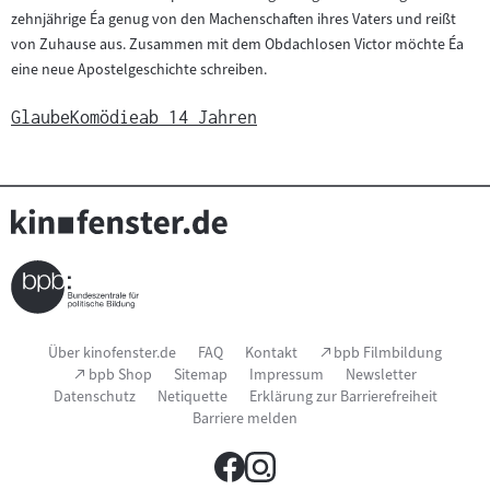
zehnjährige Éa genug von den Machenschaften ihres Vaters und reißt
von Zuhause aus. Zusammen mit dem Obdachlosen Victor möchte Éa
eine neue Apostelgeschichte schreiben.
Glaube
Komödie
ab 14 Jahren
Seitenfußnavigation
(Link
Über kinofenster.de
FAQ
Kontakt
bpb Filmbildung
öffnet
(Link
bpb Shop
Sitemap
Impressum
Newsletter
im
öffnet
Datenschutz
Netiquette
Erklärung zur Barrierefreiheit
neuen
im
Fenster)
Barriere melden
neuen
Fenster)