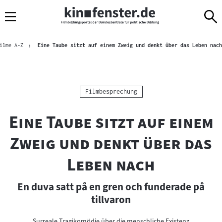
Sprungmarken
Direkt
Direkt
Navigation
zum
zur
Inhalt
Navigation
Brotkrümelnavigation
am
ilme A-Z
Eine Taube sitzt auf einem Zweig und denkt über das Leben nach
Seitenende
Kategorie:
Filmbesprechung
"
Eine Taube sitzt auf einem
Zweig und denkt über das
"
Leben nach
En duva satt på en gren och funderade på
tillvaron
Surreale Tragikomödie über die menschliche Existenz