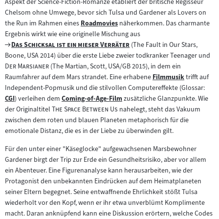
Aspekt der Science-Fiction-Romanze etabliert der britische Regisseur
Inhalt:
Chelsom ohne Umwege, bevor sich Tulsa und Gardener als Lovers on
the Run im Rahmen eines
Roadmovies
näherkommen. Das charmante
Zum
Ergebnis wirkt wie eine originelle Mischung aus
Inhalt:
Zum
"
"
Das Schicksal ist ein mieser Verräter
(The Fault in Our Stars,
Filmarchiv:
"
Boone, USA 2014) über die erste Liebe zweier todkranker Teenager und
"
Der Marsianer
(The Martian, Scott, USA/GB 2015), in dem ein
Raumfahrer auf dem Mars strandet. Eine erhabene
Filmmusik
trifft auf
Zum
Independent-Popmusik und die stilvollen Computereffekte (Glossar:
Inhalt:
CGI
) verleihen dem
Coming-of-Age-Film
zusätzliche Glanzpunkte. Wie
Zum
Zum
"
"
der Originaltitel
The Space Between Us
nahelegt, steht das Vakuum
Inhalt:
Inhalt:
zwischen dem roten und blauen Planeten metaphorisch für die
emotionale Distanz, die es in der Liebe zu überwinden gilt.
Für den unter einer "Käseglocke" aufgewachsenen Marsbewohner
Gardener birgt der Trip zur Erde ein Gesundheitsrisiko, aber vor allem
ein Abenteuer. Eine Figurenanalyse kann herausarbeiten, wie der
Protagonist den unbekannten Eindrücken auf dem Heimatplaneten
seiner Eltern begegnet. Seine entwaffnende Ehrlichkeit stößt Tulsa
wiederholt vor den Kopf, wenn er ihr etwa unverblümt Komplimente
macht. Daran anknüpfend kann eine Diskussion erörtern, welche Codes