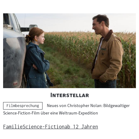
"
"
Interstellar
Neues von Christopher Nolan: Bildgewaltiger
Kategorie:
Filmbesprechung
Science-Fiction-Film über eine Weltraum-Expedition
Familie
Science-Fiction
ab 12 Jahren