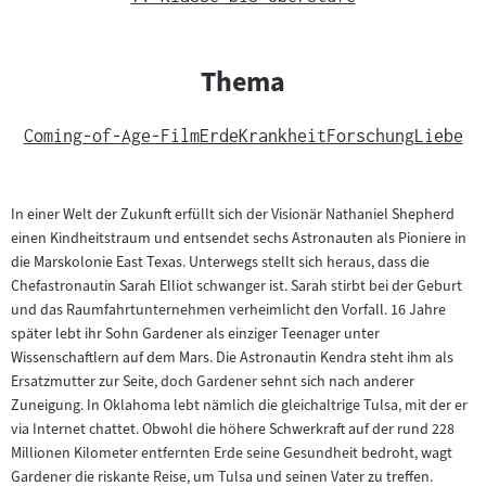
Thema
Coming-of-Age-Film
Erde
Krankheit
Forschung
Liebe
In einer Welt der Zukunft erfüllt sich der Visionär Nathaniel Shepherd
einen Kindheitstraum und entsendet sechs Astronauten als Pioniere in
die Marskolonie East Texas. Unterwegs stellt sich heraus, dass die
Chefastronautin Sarah Elliot schwanger ist. Sarah stirbt bei der Geburt
und das Raumfahrtunternehmen verheimlicht den Vorfall. 16 Jahre
später lebt ihr Sohn Gardener als einziger Teenager unter
Wissenschaftlern auf dem Mars. Die Astronautin Kendra steht ihm als
Ersatzmutter zur Seite, doch Gardener sehnt sich nach anderer
Zuneigung. In Oklahoma lebt nämlich die gleichaltrige Tulsa, mit der er
via Internet chattet. Obwohl die höhere Schwerkraft auf der rund 228
Millionen Kilometer entfernten Erde seine Gesundheit bedroht, wagt
Gardener die riskante Reise, um Tulsa und seinen Vater zu treffen.