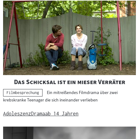
"
"
Das Schicksal ist ein mieser Verräter
Ein mitreißendes Filmdrama über zwei
Kategorie:
Filmbesprechung
krebskranke Teenager die sich ineinander verlieben
Adoleszenz
Drama
ab 14 Jahren