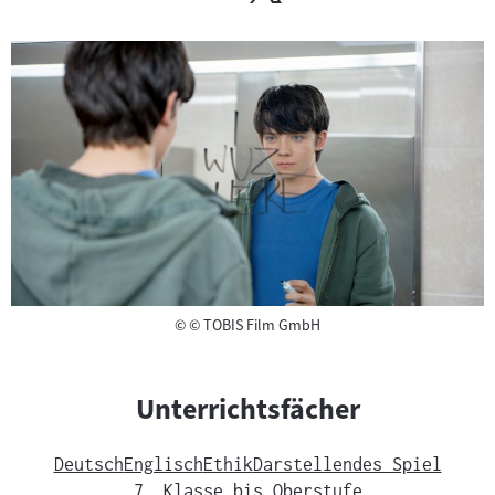
Copyright
©
© TOBIS Film GmbH
Unterrichtsfächer
Deutsch
Englisch
Ethik
Darstellendes Spiel
7. Klasse bis Oberstufe