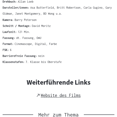
Drehbuch:
Allan Loeb
Darsteller/innen:
Asa Butterfield, Britt Robertson, Carla Gugino, Gary
Oldman, Janet Montgomery, BD Wong u.a.
Kamera:
Barry Peterson
Schnitt / Montage:
David Moritz
Laufzeit:
121 Min.
Fassung:
dt. Fassung, OmU
Format:
Cinemascope, Digital, Farbe
FSK:
6
Barrierefreie Fassung:
nein
Klassenstufen:
7. Klasse bis Oberstufe
Weiterführende Links
External
Website des Films
Link
Mehr zum Thema