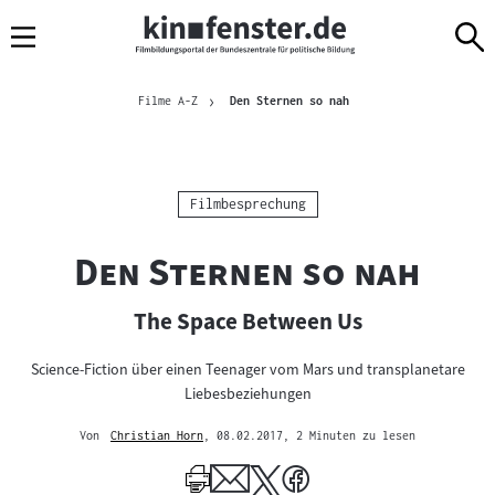
Sprungmarken
Direkt
Direkt
Navigation
zum
zur
Inhalt
Navigation
Brotkrümelnavigation
am
Aktuelle Seite
Filme A-Z
Den Sternen so nah
Seitenende
Kategorie:
Filmbesprechung
"
"
Den Sternen so nah
The Space Between Us
Science-Fiction über einen Teenager vom Mars und transplanetare
Liebesbeziehungen
Von
Christian Horn
, 08.02.2017
, 2 Minuten zu lesen
Mehr
zum
Author