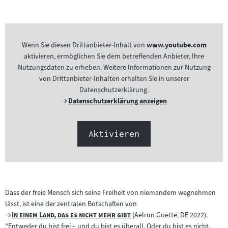
Wenn Sie diesen Drittanbieter-Inhalt von
www.youtube.com
aktivieren, ermöglichen Sie dem betreffenden Anbieter, Ihre
Nutzungsdaten zu erheben. Weitere Informationen zur Nutzung
von Drittanbieter-Inhalten erhalten Sie in unserer
Datenschutzerklärung.
Externer
Datenschutzerklärung anzeigen
Link:
Aktivieren
Dass der freie Mensch sich seine Freiheit von niemandem wegnehmen
lässt, ist eine der zentralen Botschaften von
Zum
"
"
In einem Land, das es nicht mehr gibt
(Aelrun Goette, DE 2022).
Filmarchiv:
"Entweder du bist frei – und du bist es überall. Oder du bist es nicht.