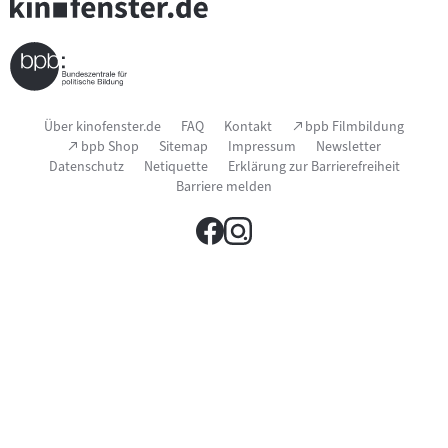
Seitenfußnavigation
(Link
Über kinofenster.de
FAQ
Kontakt
bpb Filmbildung
öffnet
(Link
bpb Shop
Sitemap
Impressum
Newsletter
im
öffnet
Datenschutz
Netiquette
Erklärung zur Barrierefreiheit
neuen
im
Fenster)
Barriere melden
neuen
Fenster)