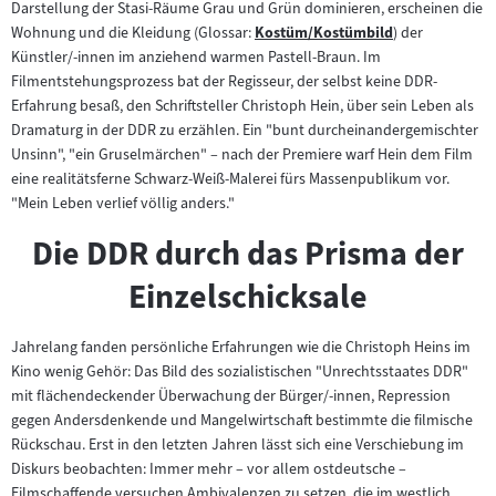
Darstellung der Stasi-Räume Grau und Grün dominieren, erscheinen die
Inhalt:
Wohnung und die Kleidung (Glossar:
Kostüm/Kostümbild
) der
Zum
Künstler/-innen im anziehend warmen Pastell-Braun. Im
Inhalt:
Filmentstehungsprozess bat der Regisseur, der selbst keine DDR-
Erfahrung besaß, den Schriftsteller Christoph Hein, über sein Leben als
Dramaturg in der DDR zu erzählen. Ein "bunt durcheinandergemischter
Unsinn", "ein Gruselmärchen" – nach der Premiere warf Hein dem Film
eine realitätsferne Schwarz-Weiß-Malerei fürs Massenpublikum vor.
"Mein Leben verlief völlig anders."
Die DDR durch das Prisma der
Einzelschicksale
Jahrelang fanden persönliche Erfahrungen wie die Christoph Heins im
Kino wenig Gehör: Das Bild des sozialistischen "Unrechtsstaates DDR"
mit flächendeckender Überwachung der Bürger/-innen, Repression
gegen Andersdenkende und Mangelwirtschaft bestimmte die filmische
Rückschau. Erst in den letzten Jahren lässt sich eine Verschiebung im
Diskurs beobachten: Immer mehr – vor allem ostdeutsche –
Filmschaffende versuchen Ambivalenzen zu setzen, die im westlich