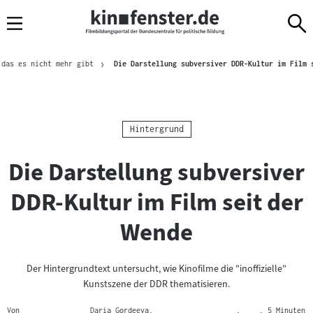
Sprungmarken
Direkt
Direkt
Navigation
zum
zur
Inhalt
Navigation
Brotkrümelnavigation
am
 das es nicht mehr gibt
Die Darstellung subversiver DDR-Kultur im Film 
Seitenende
Kategorie:
Hintergrund
Die Darstellung subversiver
DDR-Kultur im Film seit der
Wende
Der Hintergrundtext untersucht, wie Kinofilme die "inoffizielle"
Kunstszene der DDR thematisieren.
Von
Daria Gordeeva,
,
, 5 Minuten