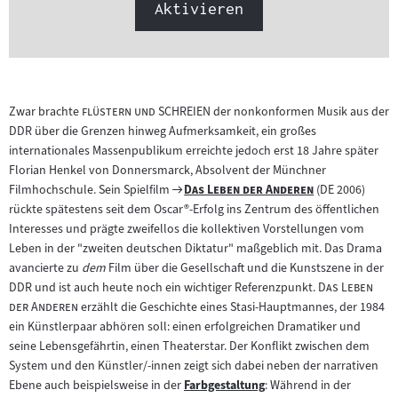
Aktivieren
"
"
Zwar brachte
flüstern und SCHREIEN
der nonkonformen Musik aus der
DDR über die Grenzen hinweg Aufmerksamkeit, ein großes
internationales Massenpublikum erreichte jedoch erst 18 Jahre später
Florian Henkel von Donnersmarck, Absolvent der Münchner
Zum
"
"
Filmhochschule. Sein Spielfilm
Das Leben der Anderen
(DE 2006)
Filmarchiv:
rückte spätestens seit dem Oscar®-Erfolg ins Zentrum des öffentlichen
Interesses und prägte zweifellos die kollektiven Vorstellungen vom
Leben in der "zweiten deutschen Diktatur" maßgeblich mit. Das Drama
avancierte zu
dem
Film über die Gesellschaft und die Kunstszene in der
"
DDR und ist auch heute noch ein wichtiger Referenzpunkt.
Das Leben
"
der Anderen
erzählt die Geschichte eines Stasi-Hauptmannes, der 1984
ein Künstlerpaar abhören soll: einen erfolgreichen Dramatiker und
seine Lebensgefährtin, einen Theaterstar. Der Konflikt zwischen dem
System und den Künstler/-innen zeigt sich dabei neben der narrativen
Ebene auch beispielsweise in der
Farbgestaltung
: Während in der
Zum