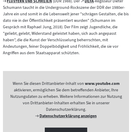
Zum
"
"
Zum
flüstern und SCHREIEN
(DDR 1988). Der
DEFA
-Regisseur Dieter
Inhalt:
(öffnet
Filmarchiv:
externen
Schumann taucht in die Underground-Rockszene der DDR der 1980er-
im
Inhalt:
Jahre ein und somit in die Lebenswelt jener "schrägen Gestalten, die bis
neuen
dato nie in der Öffentlichkeit präsentiert wurden" (Schumann im
Tab)
Gespräch mit Raphael Jung, 2018). Der Film zeigt Jugendliche, die
"geliebt, gelebt, Widerstand geleistet haben, sich auch angepasst
haben", die die Kunst der Verschlüsselung beherrschten, mit
Andeutungen, feiner Doppelbödigkeit und Fröhlichkeit, die sie vor
Angriffen aus dem Staatsapparat schützten.
Wenn Sie diesen Drittanbieter-Inhalt von
www.youtube.com
aktivieren, ermöglichen Sie dem betreffenden Anbieter, Ihre
Nutzungsdaten zu erheben. Weitere Informationen zur Nutzung
von Drittanbieter-Inhalten erhalten Sie in unserer
Datenschutzerklärung.
Externer
Datenschutzerklärung anzeigen
Link: