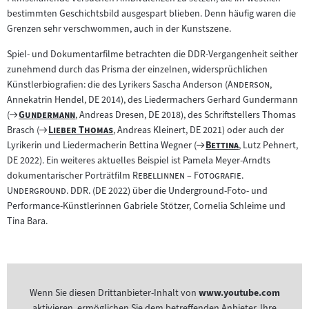
bestimmten Geschichtsbild ausgespart blieben. Denn häufig waren die
Grenzen sehr verschwommen, auch in der Kunstszene.
Spiel- und Dokumentarfilme betrachten die DDR-Vergangenheit seither
zunehmend durch das Prisma der einzelnen, widersprüchlichen
"
"
Künstlerbiografien: die des Lyrikers Sascha Anderson (
Anderson
,
Annekatrin Hendel, DE 2014), des Liedermachers Gerhard Gundermann
Zum
"
"
(
Gundermann
, Andreas Dresen, DE 2018), des Schriftstellers Thomas
Filmarchiv:
Zum
"
"
Brasch (
Lieber Thomas
, Andreas Kleinert, DE 2021) oder auch der
Filmarchiv:
Zum
"
"
Lyrikerin und Liedermacherin Bettina Wegner (
Bettina
, Lutz Pehnert,
Filmarchiv:
DE 2022). Ein weiteres aktuelles Beispiel ist Pamela Meyer-Arndts
"
dokumentarischer Porträtfilm
Rebellinnen – Fotografie.
"
Underground. DDR.
(DE 2022) über die Underground-Foto- und
Performance-Künstlerinnen Gabriele Stötzer, Cornelia Schleime und
Tina Bara.
Wenn Sie diesen Drittanbieter-Inhalt von
www.youtube.com
aktivieren, ermöglichen Sie dem betreffenden Anbieter, Ihre