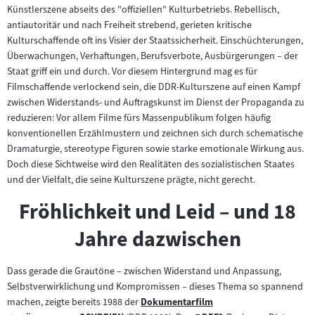
Künstlerszene abseits des "offiziellen" Kulturbetriebs. Rebellisch,
antiautoritär und nach Freiheit strebend, gerieten kritische
Kulturschaffende oft ins Visier der Staatssicherheit. Einschüchterungen,
Überwachungen, Verhaftungen, Berufsverbote, Ausbürgerungen – der
Staat griff ein und durch. Vor diesem Hintergrund mag es für
Filmschaffende verlockend sein, die DDR-Kulturszene auf einen Kampf
zwischen Widerstands- und Auftragskunst im Dienst der Propaganda zu
reduzieren: Vor allem Filme fürs Massenpublikum folgen häufig
konventionellen Erzählmustern und zeichnen sich durch schematische
Dramaturgie, stereotype Figuren sowie starke emotionale Wirkung aus.
Doch diese Sichtweise wird den Realitäten des sozialistischen Staates
und der Vielfalt, die seine Kulturszene prägte, nicht gerecht.
Fröhlichkeit und Leid – und 18
Jahre dazwischen
Dass gerade die Grautöne – zwischen Widerstand und Anpassung,
Selbstverwirklichung und Kompromissen – dieses Thema so spannend
machen, zeigte bereits 1988 der
Dokumentarfilm
Zum