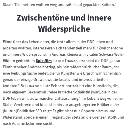
Staat: "Die meisten wollten weg und saßen auf gepackten Koffern."
Zwischentöne und innere
Widersprüche
Filme über das Leben derer, die trotz allem in der DDR leben und
arbeiten wollten, interessieren sich tendenziell mehr für Zwischentöne
und innere Widersprüche. In Andreas Kleinerts in vitalen Schwarz-Weiß-
"
"
Bildern gedrehtem
Spielfilm
Lieber Thomas
erscheint die DDR gar, so
Zum
Filmhistoriker Andreas Kötzing, als "ein widersprüchlicher Raum, der
Inhalt:
eine Reibungsfläche bietet, die für Künstler wie Brasch wahrscheinlich
genau der einzige Ort war, wo sie kreativ und intensiv arbeiten
"
"
konnten."
Bettina
von Lutz Pehnert portraitiert eine Künstlerin, die,
nach eigenem Bekenntnis, "eine kritische Sozialistin [war], die in der
DDR leben will, trotz mancher Enttäuschung." Ihr Lebensweg von einer
Stalin-Verehrerin und Idealistin hin zur ausgebürgerten Kritikerin der
(Kultur-)Politik der SED zeigt: Es gibt nicht nur Opportunismus und
Widerstand, sondern einen Freigeist, der stets an die Grenzen stößt und
nach Ausdrucksformen sucht.