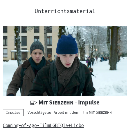
Unterrichtsmaterial
U
"
"
Mit Siebzehn
- Impulse
n
"
"
Vorschläge zur Arbeit mit dem Film
Mit Siebzehn
Kategorie:
Impulse
t
e
Coming-of-Age-Film
LGBTQIA+
Liebe