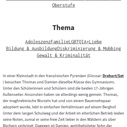
Oberstufe
Thema
Adoleszenz
Familie
LGBTQIA+
Liebe
Bildung & Ausbildung
Diskriminierung & Mobbing
Gewalt & Kriminalität
In einer Kleinstadt in den französischen Pyrenäen (Glossar:
Drehort/Set
Zum
) besuchen Thomas und Damien dieselbe Klasse des Gymnasiums.
Inhalt:
Unter den Schülerinnen und Schülern sind die beiden 17-Jährigen
Außenseiter. Ansonsten haben sie allerdings wenig gemein. Thomas,
der maghrebinische Wurzeln hat und von einem Bauernehepaar
adoptiert wurde, lebt in einfachen Verhältnissen auf einem Berghof.
Unter dem langen Schulweg und der Arbeit im elterlichen Betrieb leiden
seine Noten, zumal er seine freie Zeit lieber in den Wäldern als über
Büchern verbringt. Dagegen ist Damien, wohlbehüteter Sohn der