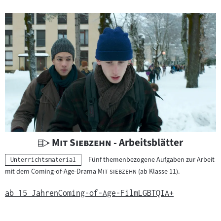
r
r
i
c
h
t
s
m
a
t
e
r
U
"
"
Mit Siebzehn
- Arbeitsblätter
i
n
Fünf themenbezogene Aufgaben zur Arbeit
Kategorie:
a
Unterrichtsmaterial
t
"
"
mit dem Coming-of-Age-Drama
Mit siebzehn
(ab Klasse 11).
l
e
:
r
ab 15 Jahren
Coming-of-Age-Film
LGBTQIA+
r
i