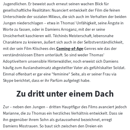
Jugendlichen. Er beweist auch erneut seinen wachen Blick für
gesellschaftliche Realitäten: Nuanciert entwickelt der Film die feinen
Unterschiede der sozialen Milieus, die sich auch im Verhalten der beiden
Jungen niederschlagen – etwa in Thomas' Unfähigkeit, seine Ängste in
Worte zu fassen, oder in Damiens Arroganz, mit der er seine
Unsicherheit kaschieren will. Téchinés Meisterschaft, lebensnahe
Charaktere zu kreieren, äußert sich auch in der Selbstverständlichkeit,
mit der sein Film Klischees des
Coming-of-Age
-Genres wie das der
Zum
verständnislosen Eltern unterläuft. So sind weder Thomas'
Inhalt:
Adoptiveltern unsensible Hinterwäldler, noch erweist sich Damiens
häufig zum Auslandseinsatz abgestellter Vater als gefühlskalter Soldat.
Einmal offenbart er gar eine "feminine" Seite, als er seiner Frau via
Skype berichtet, dass er ihr Parfüm aufgelegt habe.
Zu dritt unter einem Dach
Zur – neben den Jungen – dritten Hauptfigur des Films avanciert jedoch
Marianne, die zu Thomas ein herzliches Verhältnis entwickelt. Dass sie
ihn gegenüber ihrem Sohn als gutaussehend bezeichnet, erregt
Damiens Misstrauen. So baut sich zwischen den Dreien ein