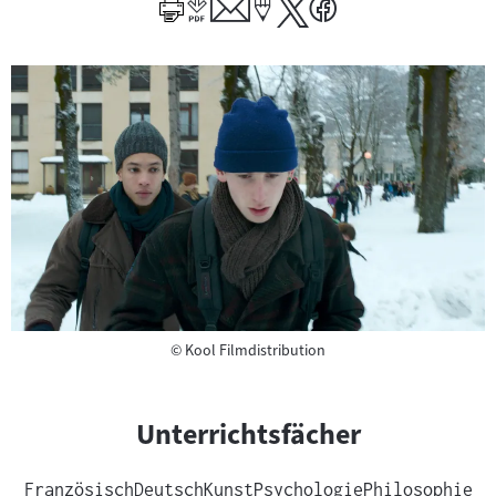
Copyright
©
Kool Filmdistribution
Unterrichtsfächer
Französisch
Deutsch
Kunst
Psychologie
Philosophie