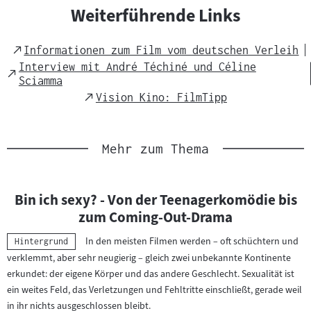
c
Weiterführende Links
h
t
External
Informationen zum Film vom deutschen Verleih
s
Link
Interview mit André Téchiné und Céline
External
m
Sciamma
Link
a
External
Vision Kino: FilmTipp
Link
t
e
r
Mehr zum Thema
i
a
Bin ich sexy? - Von der Teenagerkomödie bis
l
zum Coming-Out-Drama
:
In den meisten Filmen werden – oft schüchtern und
Kategorie:
Hintergrund
verklemmt, aber sehr neugierig – gleich zwei unbekannte Kontinente
erkundet: der eigene Körper und das andere Geschlecht. Sexualität ist
ein weites Feld, das Verletzungen und Fehltritte einschließt, gerade weil
in ihr nichts ausgeschlossen bleibt.