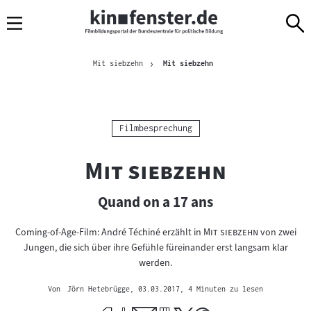
Sprungmarken
Direkt
Direkt
Navigation
zum
zur
Inhalt
Navigation
Brotkrümelnavigation
am
Aktuelle Seite
Mit siebzehn
Mit siebzehn
Seitenende
Kategorie:
Filmbesprechung
"
"
Mit siebzehn
Quand on a 17 ans
"
"
Coming-of-Age-Film: André Téchiné erzählt in
Mit siebzehn
von zwei
Jungen, die sich über ihre Gefühle füreinander erst langsam klar
werden.
Von
Jörn Hetebrügge
, 03.03.2017
, 4 Minuten zu lesen