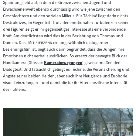
Spannungsfeld auf, in dem die Grenze zwischen Jugend und
Erwachsenenwelt ebenso durchlässig wird wie jene zwischen den
Geschlechtern und den sozialen Milieus. Für Téchiné liegt darin nichts
Destruktives, im Gegenteil. Trotz der emotionalen Turbulenzen seiner
drei Figuren zeigt er ihr gegenseitiges Interesse als eine verbindende
Kraft. Am deutlichsten wird dies in der Beziehung von Thomas und
"
"
Damien. Dass
Mit siebzehn
ein ungewöhnlich dialogarmer
Beziehungsfilm ist, liegt auch darin begründet, dass die Jungen ihre
Emotionen nicht verbal ausdrücken. So ersetzt der bewegte Blick der
Handkamera (Glossar:
Kamerabewegungen
) gewissermaßen den
Zum
Dialogtext. Und tatsächlich gelingt es Téchiné, die Verunsicherung und
Inhalt:
Ängste seiner beiden Helden, aber auch ihre Neugierde und Euphorie
visuell einzufangen – und damit die für ihr Alter spezifische Intensität
des Fühlens.