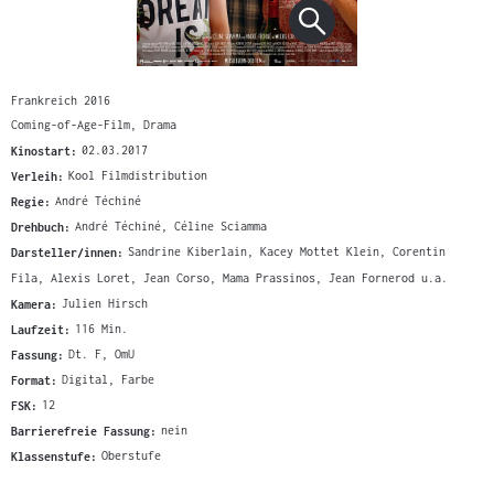
Frankreich 2016
Coming-of-Age-Film, Drama
Kinostart:
02.03.2017
Verleih:
Kool Filmdistribution
Regie:
André Téchiné
Drehbuch:
André Téchiné, Céline Sciamma
Darsteller/innen:
Sandrine Kiberlain, Kacey Mottet Klein, Corentin
Fila, Alexis Loret, Jean Corso, Mama Prassinos, Jean Fornerod u.a.
Kamera:
Julien Hirsch
Laufzeit:
116 Min.
Fassung:
Dt. F, OmU
Format:
Digital, Farbe
FSK:
12
Barrierefreie Fassung:
nein
Klassenstufe:
Oberstufe